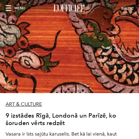
MENU
BALTIC
ART & CULTURE
9 izstādes Rīgā, Londonā un Parīzē, ko
šoruden vērts redzēt
Vasara ir īsts sajūtu karuselis. Bet kā lai vienā, kaut