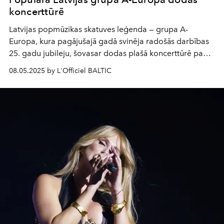
koncerttūrē
Latvijas popmūzikas skatuves leģenda — grupa A-
Europa, kura pagājušajā gadā svinēja radošās darbības
25. gadu jubileju, šovasar dodas plašā koncerttūrē pa
Latviju. Mūziķi iepriecinās savus klausītājus ar īstu
08.05.2025 by L'Officiel BALTIC
muzikālās enerģijas devu.