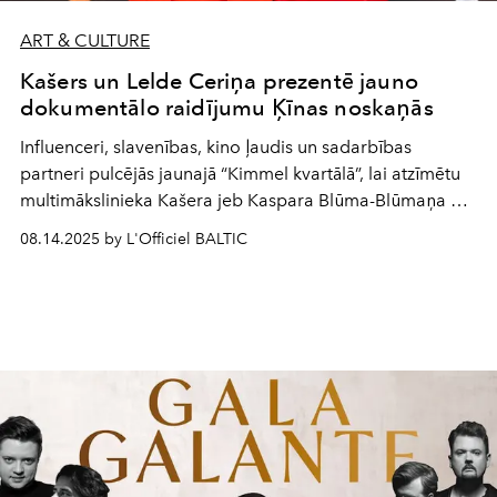
ART & CULTURE
Kašers un Lelde Ceriņa prezentē jauno
dokumentālo raidījumu Ķīnas noskaņās
Influenceri, slavenības, kino ļaudis un sadarbības
partneri pulcējās jaunajā “Kimmel kvartālā”, lai atzīmētu
multimākslinieka Kašera jeb Kaspara Blūma-Blūmaņa un
TV personības Leldes Ceriņas jauno piedzīvojumu
08.14.2025 by L'Officiel BALTIC
raidījumu “Ražots Ķīnā”, kura režisors ir slavenais
dokumentālists Sandijs Semjonovs. Galvenie varoņi
iepazīs Ķīnu visā tās daudzveidībā caur cilvēkstāstu
prizmu un atklās vēl neredzētas ainas.