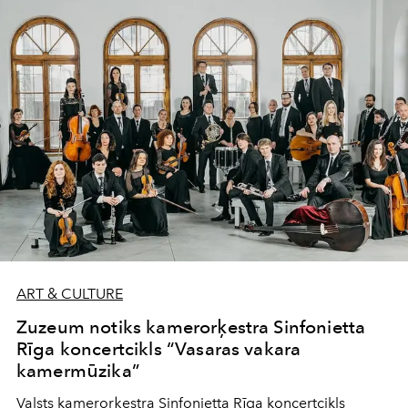
instrumentālisti un mūsdienu skatuves spožākie pārstāvji.
ART & CULTURE
Zuzeum notiks kamerorķestra Sinfonietta
Rīga koncertcikls “Vasaras vakara
kamermūzika”
Valsts kamerorķestra Sinfonietta Rīga koncertcikls