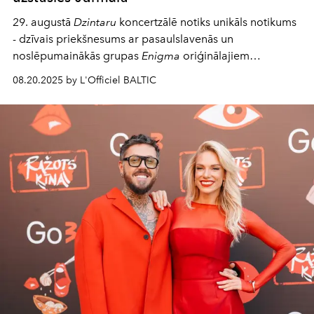
29. augustā
Dzintaru
koncertzālē notiks unikāls notikums
- dzīvais priekšnesums ar pasaulslavenās un
noslēpumainākās grupas
Enigma
oriģinālajiem
vokālistiem. Slavenākos hitus izpildīs
Angel X
un latviešu
08.20.2025 by L'Officiel BALTIC
dziedātāja
Fox Lima
, kuri 2018. gadā apvienojās projektā
Original Enigma Voices
.