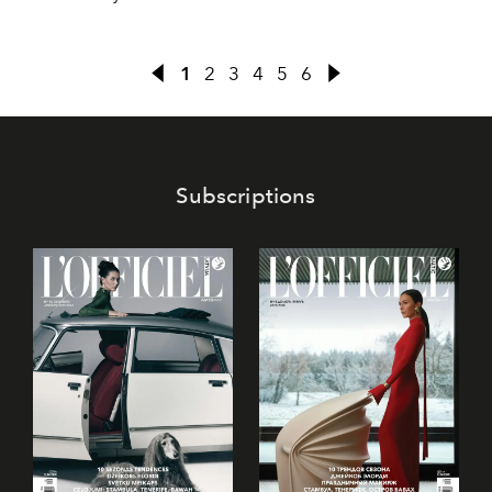
notikums, kas uzburs mākslas, elegances un patiesu
svētku gaisotni. Trīs vakari, piepildīti ar mūziku,
emocijām un aizraujošām tikšanām dabas apskāvienos,
1
2
3
4
5
6
vēlreiz apliecinās festivāla reputāciju kā vasaras
must-see
notikumu.
Subscriptions