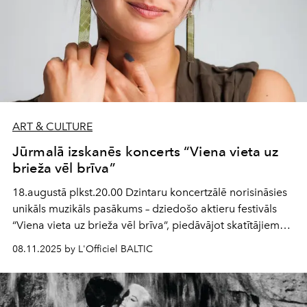
ART & CULTURE
Jūrmalā izskanēs koncerts “Viena vieta uz
brieža vēl brīva”
18.augustā plkst.20.00 Dzintaru koncertzālē norisināsies
unikāls muzikāls pasākums – dziedošo aktieru festivāls
“Viena vieta uz brieža vēl brīva”, piedāvājot skatītājiem
iespēju baudīt labu mūziku Latvijas teātru labāko
08.11.2025 by L'Officiel BALTIC
dziedošo aktieru izpildījumā.