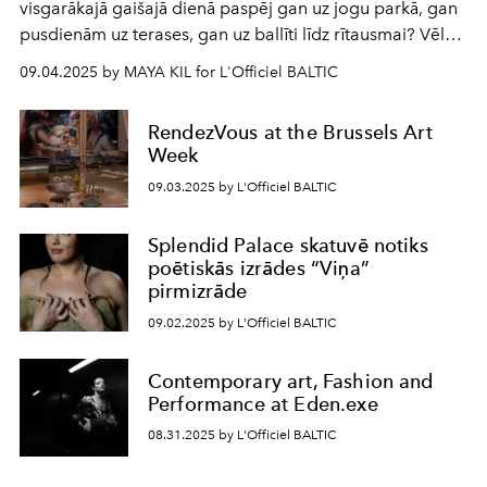
visgarākajā gaišajā dienā paspēj gan uz jogu parkā, gan
pusdienām uz terases, gan uz ballīti līdz rītausmai? Vēl
taču ieplānota nedēļas nogale pie dabas.
09.04.2025 by MAYA KIL for L'Officiel BALTIC
RendezVous at the Brussels Art
Week
09.03.2025 by L'Officiel BALTIC
Splendid Palace skatuvē notiks
poētiskās izrādes “Viņa”
pirmizrāde
09.02.2025 by L'Officiel BALTIC
Contemporary art, Fashion and
Performance at Eden.exe
08.31.2025 by L'Officiel BALTIC