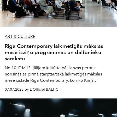
ART & CULTURE
Riga Contemporary laikmetīgās mākslas
mese izziņo programmas un dalībnieku
sarakstu
No 10. līdz 13. jūlijam kultūrtelpā Hanzas perons
norisināsies pirmā starptautiskā laikmetīgās mākslas
mese-izstāde Riga Contemporary, ko rīko Kim?
Laikmetīgās mākslas centrs kopā ar Rīgas domi.
07.07.2025 by L'Officiel BALTIC