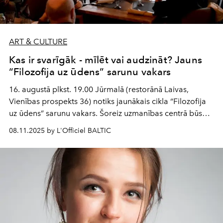
ART & CULTURE
Kas ir svarīgāk - mīlēt vai audzināt? Jauns
“Filozofija uz ūdens” sarunu vakars
16. augustā plkst. 19.00 Jūrmalā (restorānā Laivas,
Vienības prospekts 36) notiks jaunākais cikla “Filozofija
uz ūdens” sarunu vakars. Šoreiz uzmanības centrā būs
visdīvainākais vecumposms, kuru vairums cilvēku cenšas
08.11.2025 by L'Officiel BALTIC
vienkārši pārdzīvot un aizmirst - pubertāte. Vakara viesi -
psihiatrs, mākslinieks un zinātņu kandidāts Andrejs Biļžo,
TV raidījumu vadītāja Tatjana Lazareva un jaunais
mūziķis, Emīla Dārziņa mūzikas skolas audzēknis, valsts
konkursa laureāts Platons Lanskojs.