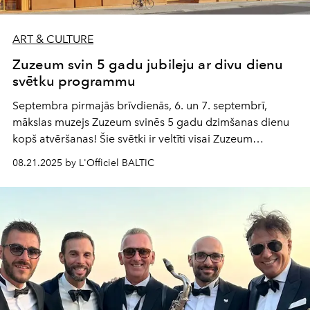
ART & CULTURE
Zuzeum svin 5 gadu jubileju ar divu dienu
svētku programmu
Septembra pirmajās brīvdienās, 6. un 7. septembrī,
mākslas muzejs Zuzeum svinēs 5 gadu dzimšanas dienu
kopš atvēršanas! Šie svētki ir veltīti visai Zuzeum
kopienai — komandai, māksliniekiem un kuratoriem,
08.21.2025 by L'Officiel BALTIC
sadarbības partneriem un, protams, apmeklētājiem.
Jubilejas programma paredzēta divu dienu garumā,
piedāvājot apmeklētājiem koncertus, radošās darbnīcas,
īpašas ekskursijas un svētku noskaņām piepildītus
pasākumus.