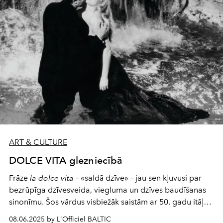
ART & CULTURE
DOLCE VITA glezniecībā
Frāze
la dolce vita
– «saldā dzīve» – jau sen kļuvusi par
bezrūpīga dzīvesveida, viegluma un dzīves baudīšanas
sinonīmu. Šos vārdus visbiežāk saistām ar 50. gadu itāļu
kino, ar Fellīni un viņa varoņiem, kas izdzīvo Romas
08.06.2025 by L'Officiel BALTIC