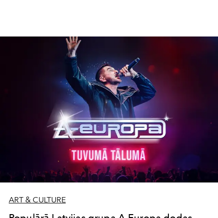
burvību un izbauda viens otra klātbūtni. Taču
dolce vita
aizsākums meklējams daudz agrāk – tās noskaņas
nojaušamas jau Ticiāna drapērijās, Rubensa tik
iecienītajās apaļīgo formu līnijās un Karavadžo varoņu
pavedinošajās izteiksmēs. Glezniecība bija pirmā
luxury
experience
– vizuāla bauda, ne tikai apbrīnojot
mākslinieka meistarību, bet arī sižeta vēstījumu.
ART & CULTURE
Populārā Latvijas grupa A-Europa dodas