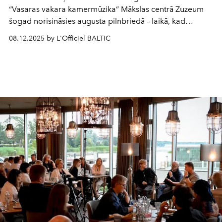
“Vasaras vakara kamermūzika” Mākslas centrā Zuzeum
šogad norisināsies augusta pilnbriedā – laikā, kad
vasaras krāšņums vēl piepilda dienas, bet vakaros gaisā
08.12.2025 by L'Officiel BALTIC
jau virmo rudenīgu noskaņu vēsmas. Īpašu noskaņu
šīgada ciklam piešķirs arī iespēja klātienē skatīt
Zuzeum
sarūpēto ietekmīgā austriešu tēlnieka Ervīna Vurma
iespaidīgo personālizstādi.