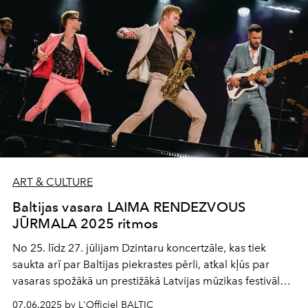
ART & CULTURE
Baltijas vasara LAIMA RENDEZVOUS
JŪRMALA 2025 ritmos
No 25. līdz 27. jūlijam Dzintaru koncertzāle, kas tiek
saukta arī par Baltijas piekrastes pērli, atkal kļūs par
vasaras spožākā un prestižākā Latvijas mūzikas festivāla
mājvietu.
Laima Rendezvous Jūrmala 2025
solās būt
07.06.2025 by L'Officiel BALTIC