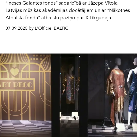
“Ineses Galantes fonds” sadarbībā ar Jāzepa Vītola
Latvijas mūzikas akadēmijas docētājiem un ar “Nākotnes
Atbalsta fonda” atbalstu paziņo par XII ikgadējā
konkursa “Ineses Galantes talanti” atklāšanu un
07.09.2025 by L'Officiel BALTIC
pieteikumu pieņemšanas uzsākšanu.