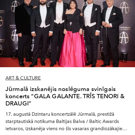
ART & CULTURE
Jūrmalā izskanējis noslēguma svinīgais
koncerts “GALA GALANTE. TRĪS TENORI &
DRAUGI”
17. augustā Dzintaru koncertzālē Jūrmalā, prestižā
starptautiskā notikuma Baltijas Balva / Baltic Awards
ietvaros, izskanēja viens no šīs vasaras grandiozākajiem