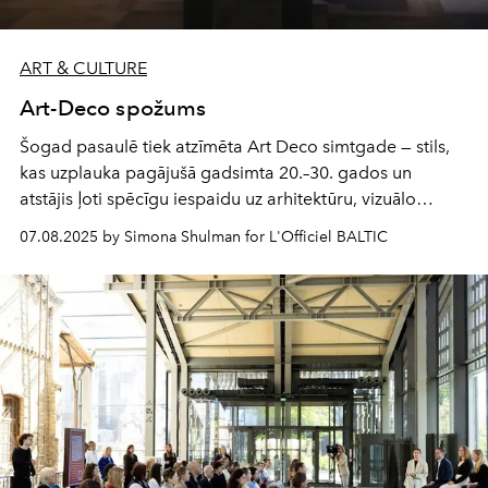
ART & CULTURE
Art-Deco spožums
Šogad pasaulē tiek atzīmēta Art Deco simtgade — stils,
kas uzplauka pagājušā gadsimta 20.–30. gados un
atstājis ļoti spēcīgu iespaidu uz arhitektūru, vizuālo
mākslu, interjera dizainu un, protams, modi. Šim visos
07.08.2025 by Simona Shulman for L'Officiel BALTIC
aspektos spožajam laika posmam veltīta jaunā izstāde
«Es mīlu Art Deco» Rīgas Modes muzejā, kur apskatāms
apģērbs un aksesuāri.