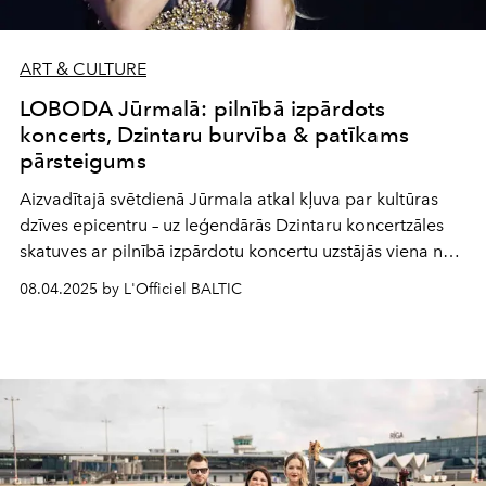
ART & CULTURE
LOBODA Jūrmalā: pilnībā izpārdots
koncerts, Dzintaru burvība & patīkams
pārsteigums
Aizvadītajā svētdienā Jūrmala atkal kļuva par kultūras
dzīves epicentru – uz leģendārās Dzintaru koncertzāles
skatuves ar pilnībā izpārdotu koncertu uzstājās viena no
mūsdienu mūzikas galvenajām ikonām – Svetlana
08.04.2025 by L'Officiel BALTIC
Loboda. Koncerts norisinājās mākslinieces pasaules
turnejas ietvaros un kļuva ne tikai par muzikālu, bet arī
vizuāli iespaidīgu vasaras notikumu.