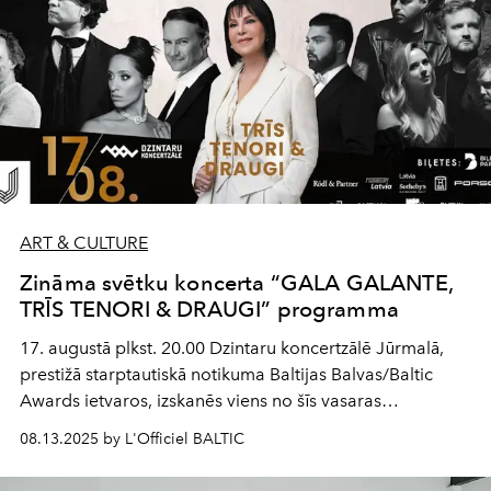
ART & CULTURE
Zināma svētku koncerta “GALA GALANTE,
TRĪS TENORI & DRAUGI” programma
17. augustā plkst. 20.00 Dzintaru koncertzālē Jūrmalā,
prestižā starptautiskā notikuma Baltijas Balvas/Baltic
Awards ietvaros, izskanēs viens no šīs vasaras
gaidītākajiem koncertiem – “GALA GALANTE, TRĪS
08.13.2025 by L'Officiel BALTIC
TENORI & DRAUGI”. Šajā vakarā uz vienas skatuves
satiksies operas pasaules zvaigznes, spilgti