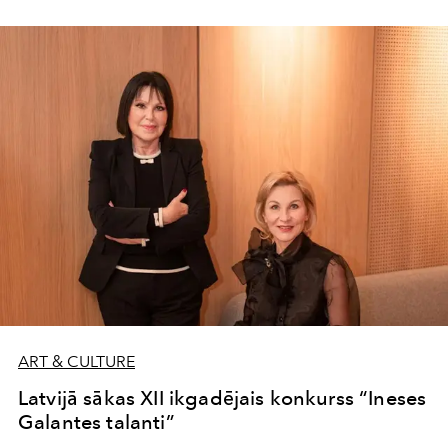
DAGAMBA un jaunais, 11 gadīgais pianists, īsts
“brīnumbērns” – Gustavs Kalējs.
ART & CULTURE
Latvijā sākas XII ikgadējais konkurss “Ineses
Galantes talanti”