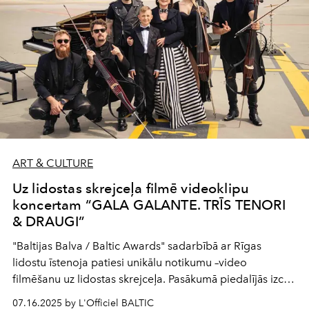
ART & CULTURE
Uz lidostas skrejceļa filmē videoklipu
koncertam “GALA GALANTE. TRĪS TENORI
& DRAUGI”
"Baltijas Balva / Baltic Awards" sadarbībā ar Rīgas
lidostu īstenoja patiesi unikālu notikumu –video
filmēšanu uz lidostas skrejceļa. Pasākumā piedalījās izcilā
operas dīva Inese Galante, publikas iemīļotā grupa
07.16.2025 by L'Officiel BALTIC