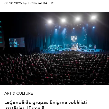
muzikālajiem notikumiem – koncerts “GALA GALANTE.
08.20.2025 by L'Officiel BALTIC
TRĪS TENORI & DRAUGI”. Uz skatuves vienuviet satikās
pasaulslavenas operas zvaigznes, spilgti instrumentālisti
un mūsdienu skatuves spožākie pārstāvji, radot patiesi
neatkārtojamu vakaru.
ART & CULTURE
Leģendārās grupas Enigma vokālisti
uzstāsies Jūrmalā