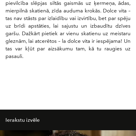
pievilcība slēpjas siltās gaismās uz ķermeņa, ādas,
mierpilnā skatienā, zīda auduma krokās. Dolce vita –
tas nav stāsts par izlaidību vai izvirtību, bet par spēju
uz brīdi apstāties, lai sajustu un izbaudītu dzīves
garšu. Dažkārt pietiek ar vienu skatienu uz meistaru
gleznām, lai atcerētos – la dolce vita ir iespējama! Un
tas var kļūt par aizsākumu tam, kā tu raugies uz
pasauli.
Ierakstu izvēle