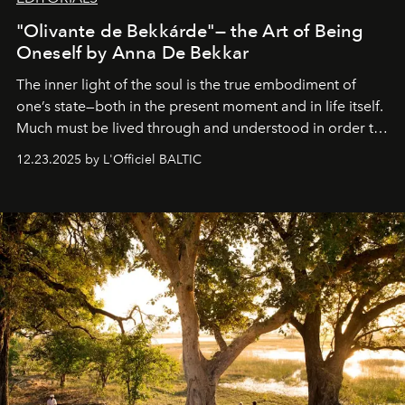
"Olivante de Bekkárde"— the Art of Being
Oneself by Anna De Bekkar
The inner light of the soul is the true embodiment of
one’s state—both in the present moment and in life itself.
Much must be lived through and understood in order to
preserve that crystal clarity of awareness, which not
12.23.2025 by L'Officiel BALTIC
everyone sees at once, not everyone understands
immediately, and not everyone is ready to accept right
away. Time is essential, for beneath countless irresistible
masks, something truly beautiful hides modestly, without
seeking attention. To perceive the real essence, one
needs the art of reinterpretation. We have named this
look "Olivante".