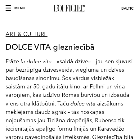
MENU
BALTIC
ART & CULTURE
DOLCE VITA glezniecībā
Frāze
la dolce vita
– «saldā dzīve» – jau sen kļuvusi
par bezrūpīga dzīvesveida, viegluma un dzīves
baudīšanas sinonīmu. Šos vārdus visbiežāk
saistām ar 50. gadu itāļu kino, ar Fellīni un viņa
varoņiem, kas izdzīvo Romas burvību un izbauda
viens otra klātbūtni. Taču
dolce vita
aizsākums
meklējams daudz agrāk – tās noskaņas
nojaušamas jau Ticiāna drapērijās, Rubensa tik
iecienītajās apaļīgo formu līnijās un Karavadžo
varoņu pavedinošajās izteiksmēs. Glezniecība bija