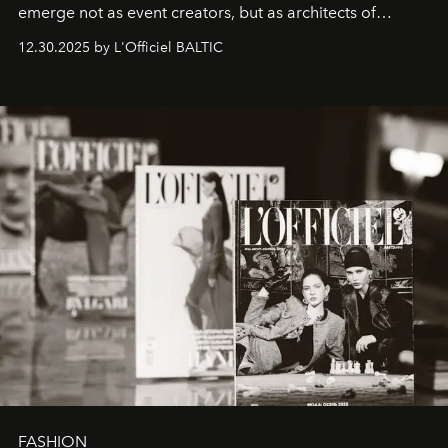
emerge not as event creators, but as architects of
ecosystems.
Sabrina Spinelli
embodies this evolution—a
12.30.2025 by L'Officiel BALTIC
brand strategist with three decades of mastery in luxury,
whose work transcends consultancy to become a living
framework where creativity, commerce, and culture
converge with surgical precision.
FASHION