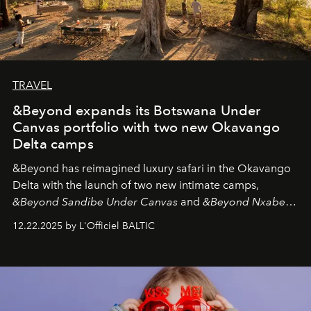
TRAVEL
&Beyond expands its Botswana Under
Canvas portfolio with two new Okavango
Delta camps
&Beyond
has reimagined luxury safari in the Okavango
Delta with the launch of two new intimate camps,
&Beyond Sandibe Under Canvas
and
&Beyond Nxabega
Under Canvas
. Together with the newly refurbished
12.22.2025 by L'Officiel BALTIC
&Beyond Chobe Under Canvas
, they complete a
seamless seven-night circuit through Botswana’s most
iconic wild places, a journey offering a rare combination
of adventure, intimacy, and sustainability.
Botswana
Under Canvas
is not a lodge — it’s the wild, felt, heard,