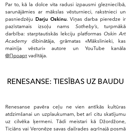
Par to, kā la dolce vita radusi izpausmi glezniecībā,
sarunājāmies ar mākslas vēsturnieci, rakstnieci un
pasniedzēju
Darju Oskinu
. Viņas darba pieredze ir
pazīstamais izsoļu nams
Sotheby’s
, turpmākā
darbība: starptautiskās lekciju platformas
Oskin Art
Academy
dibinātāja, grāmatas «Mākslinieki, kas
mainīja vēsturi» autore un YouTube kanāla
@Проарт
vadītāja.
RENESANSE: TIESĪBAS UZ BAUDU
Renesanse pavēra ceļu ne vien antīkās kultūras
atdzimšanai un uzplaukumam, bet arī citu skatījumu
uz cilvēka ķermeni. Tādi meistari kā Džordžone,
Ticiāns vai Veronēze savas daiļrades agrīnajā posmā