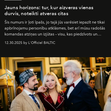
Jauns horizons: tur, kur aizveras vienas
durvis, noteikti atveras citas
Šis numurs ir ļoti īpašs, jo tajā jūs varēsiet iepazīt ne tikai
apbrīnojamu personību atklāsmes, bet arī mūsu radošās
komandas atziņas un izjūtas – visu, kas piedzīvots un
pārdzīvots šo gandrīz 20 gadu laikā, veidojot žurnālu.
12.30.2025 by L'Officiel BALTIC
Šajā brīdī mums svarīgi pateikties visiem, kas bija kopā
ar mums. Tās nav atvadas, bet gan cita, jauna ceļa
sākums. Ar vissirsnīgākajiem laba vēlējumiem jūsu
L’Officiel Baltic
komanda.