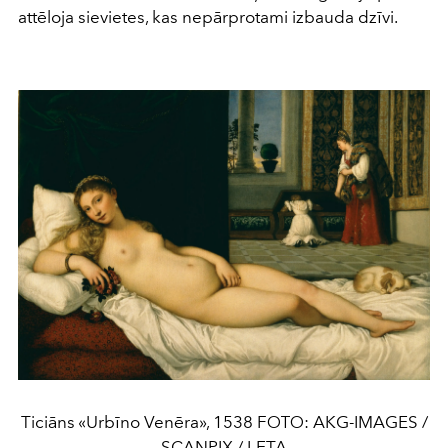
attēloja sievietes, kas nepārprotami izbauda dzīvi.
Ticiāns «Urbīno Venēra», 1538 FОТО: AKG-IMAGES /
SCANPIX / LETA