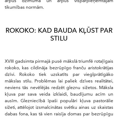
ārpus dzimuma un ārpus vispārpieņemtajām
tikumības normām.
ROKOKO: KAD BAUDA KĻŪST PAR
STILU
XVIII gadsimta pirmajā pusē mākslā triumfē rotaļīgais
rokoko, kas cildināja bezrūpīgo franču aristokrātijas
dzīvi. Rokoko tiek uzskatīts par vieglprātīgāko
mākslas stilu. Problēmas lai paliek dzīves realitātei,
neviens tās nevēlējās redzēt gleznu sižetos. Māksla
kļuva par sava veida izklaidi, baudījumu acīm un
ausīm. Glezniecībā īpaši populāri kļuva pastorālie
sižeti, attēlojot izsmalcinātas svētku ainas uz skaistas
dabas fona, kas tā vien raisīja domas par bezrūpīgu