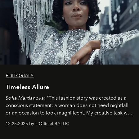
EDITORIALS
Timeless Allure
Sofia Martianova
: "This fashion story was created as a
conscious statement: a woman does not need nightfall
or an occasion to look magnificent. My creative task was
to capture
Timeless Allure
in daylight, to show luxury
12.25.2025 by L'Officiel BALTIC
that lives freely, confidently, and without permission. I
wanted her to feel radiant under the sun, where