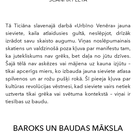
Tā Ticiāna slavenajā darbā «Urbīno Venēra» jauna
sieviete, kaila atlaidusies gultā, neslēpjot, drīzāk
izrādot savu skaisto augumu. Viņas noslēpumainais
skatiens un valdzinošā poza kļuva par manifestu tam,
ka jutekliskums nav grēks, bet daļa no jūtu dzīves.
Šajā tēlā nav askēzes vai mājiena uz kauna izjūtu –
tikai apcerīgs miers, ko izbauda jauna sieviete atlasa
spilvenos un ar rožu pušķi rokā. Šī pieeja kļuva par
kultūras revolūcijas vēstnesi, kad sieviete vairs netiek
uztverta tikai grēka vai svētuma kontekstā – viņai ir
tiesības uz baudu.
BAROKS UN BAUDAS MĀKSLA