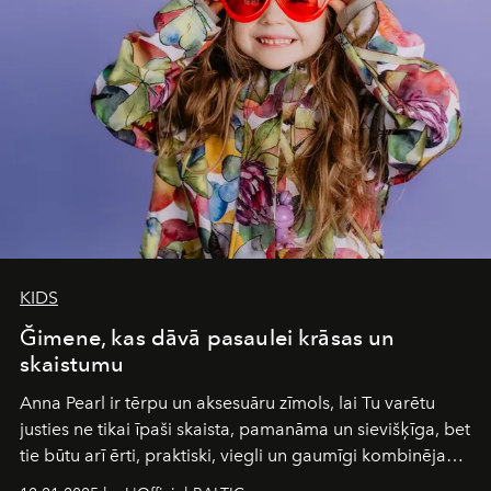
and breathed — an experience where comfort and
wilderness merge so completely that you become part
of it.
KIDS
Ğimene, kas dāvā pasaulei krāsas un
skaistumu
Anna Pearl
ir tērpu un aksesuāru zīmols, lai Tu varētu
justies ne tikai īpaši skaista, pamanāma un sievišķīga, bet
tie būtu arī ērti, praktiski, viegli un gaumīgi kombinējami
gan savā starpā, gan varētu pavadīt Tevi jebkuros dzīves