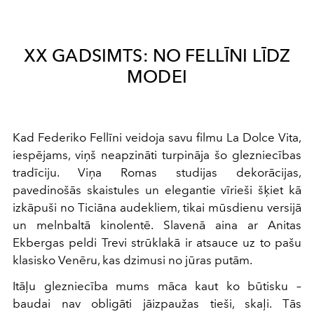
XX GADSIMTS: NO FELLĪNI LĪDZ
MODEI
Kad Federiko Fellīni veidoja savu filmu La Dolce Vita,
iespējams, viņš neapzināti turpināja šo glezniecības
tradīciju. Viņa Romas studijas dekorācijas,
pavedinošās skaistules un elegantie vīrieši šķiet kā
izkāpuši no Ticiāna audekliem, tikai mūsdienu versijā
un melnbaltā kinolentē. Slavenā aina ar Anitas
Ekbergas peldi Trevi strūklakā ir atsauce uz to pašu
klasisko Venēru, kas dzimusi no jūras putām.
Itāļu glezniecība mums māca kaut ko būtisku –
baudai nav obligāti jāizpaužas tieši, skaļi. Tās