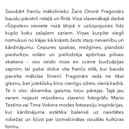
Savukārt franču mākslinieks Žans Onorē Fragonārs
baudu pārvērš rotaļā un flirtā. Viņa slavenākajā darbā
«Šūpoles» sieviete rozā tērpā ir uzšūpojusies līdz
kuplo koku zaļajiem zariem. Viņas kurpīte viegli
nomukusi no kājas kā koķets žests starp nevainību un
kārdinājumu. Cepures spalvas, mežģīnes, plandoši
piedurkņu volāni un pielūdzēja apbrīnas pilnais
skatiens – viss veido mise en scène buržuāzijas
sapnim, tai pašai dolce vita franču stilā, kur bauda
pacelta mākslas līmenī. Fragonārs rada ne tikai
gleznu, bet juteklisku kino cienīgu sižetu vienā kadrā.
Te ir viss: dinamika, gaisma, toņu pārejas. Tajā jau
varam nojaust mūsdienu slaveno fotogrāfu Mario
Testīno vai Tima Vokera modes fotosesiju inspirācijas,
kur kārdinājuma estētika balansē uz naivitātes
robežas un kļūst par izsmalcinātas vizuālās kultūras
formu.