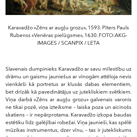
Karavadžo «Zēns ar augļu grozu», 1593. Pīters Pauls
Rubenss «Venēras pielūgsme», 1630. FОТО:AKG-
IMAGES / SCANPIX / LETA
Slavenais dumpinieks Karavadžo ar savu mīlestību uz
drāmu un gaismu jauniešus ar vīnogām attēloja nevis
vienkārši kā portretus ar klusās dabas elementiem,
bet drīzāk kā pavedinātājus uz jutekliskiem svētkiem.
Viņa darbā «Zēns ar augļu grozu» galvenais varonis
ne tikai pozē, viņa izteiksme – laiska poza un aicinošs
skatiens – ir nepārprotama. Karavadžo izkopa baudas
estētiku līdz galējībai robežai. Viņa jaunieši, kas spēlē
mūzikas instrumentus, dzer vīnu, – tas ir jutekliskums