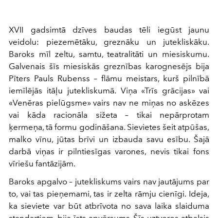
XVII gadsimtā dzīves baudas tēli iegūst jaunu
veidolu: piezemētāku, greznāku un jutekliskāku.
Baroks mīl zeltu, samtu, teatralitāti un miesiskumu.
Galvenais šīs miesiskās greznības karognesējs bija
Pīters Pauls Rubenss – flāmu meistars, kurš pilnībā
iemīlējās itāļu jutekliskumā. Viņa «Trīs grācijas» vai
«Venēras pielūgsme» vairs nav ne miņas no askēzes
vai kāda racionāla sižeta – tikai nepārprotam
ķermeņa, tā formu godināšana. Sievietes šeit atpūšas,
malko vīnu, jūtas brīvi un izbauda savu esību. Šajā
darbā viņas ir pilntiesīgas varones, nevis tikai fons
vīriešu fantāzijām.
Baroks apgalvo – jutekliskums vairs nav jautājums par
to, vai tas pieņemami, tas ir zelta rāmju cienīgi. Ideja,
ka sieviete var būt atbrīvota no sava laika slaiduma
standartiem, bija īsts apvērsums. Šīs uztveres atbalsis