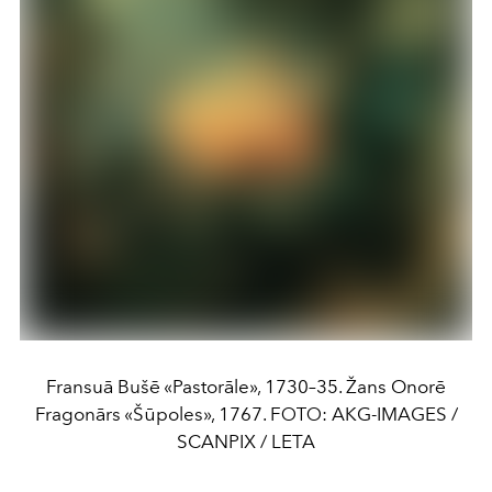
Fransuā Bušē «Pastorāle», 1730–35. Žans Onorē
Fragonārs «Šūpoles», 1767. FОТО: AKG-IMAGES /
SCANPIX / LETA