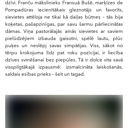
dzīvi. Franču mākslinieks Fransuā Bušē, marķīzes de
Pompadūras iecienītākais gleznotājs un favorīts,
sievietes attēloja ne tikai kā daiļas būtnes – tās bija
koķetas, pašapzinīgas, par savu šarmu pārliecinātas
dāmas. Viņa pastorālajās ainās sievietes ar saviem
pielūdzējiem izbauda gaisotni, spēlē lautu, plūc
puķes un neslēpj savas simpātijas. Viss, sākot no
tērpu krokojuma līdz pat roku pozīcijai, ir liecība
dzīves svinēšanai bez piepūles. Tā ir dolce vita savā
visspilgtākajā izpausmē: izsmalcināta laiskošanās,
saldais esības prieks – šeit un tagad.