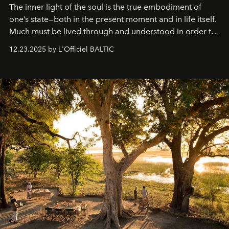
The inner light of the soul is the true embodiment of
one’s state—both in the present moment and in life itself.
Much must be lived through and understood in order to
preserve that crystal clarity of awareness, which not
12.23.2025 by L'Officiel BALTIC
everyone sees at once, not everyone understands
immediately, and not everyone is ready to accept right
away. Time is essential, for beneath countless irresistible
masks, something truly beautiful hides modestly, without
seeking attention. To perceive the real essence, one
needs the art of reinterpretation. We have named this
look "Olivante".