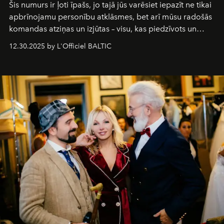
Šis numurs ir ļoti īpašs, jo tajā jūs varēsiet iepazīt ne tikai
apbrīnojamu personību atklāsmes, bet arī mūsu radošās
komandas atziņas un izjūtas – visu, kas piedzīvots un
pārdzīvots šo gandrīz 20 gadu laikā, veidojot žurnālu.
12.30.2025 by L'Officiel BALTIC
Šajā brīdī mums svarīgi pateikties visiem, kas bija kopā
ar mums. Tās nav atvadas, bet gan cita, jauna ceļa
sākums. Ar vissirsnīgākajiem laba vēlējumiem jūsu
L’Officiel Baltic
komanda.