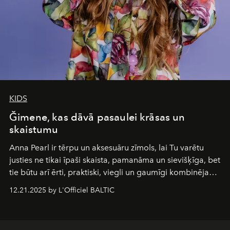
KIDS
Ğimene, kas dāvā pasaulei krāsas un
skaistumu
Anna Pearl
ir tērpu un aksesuāru zīmols, lai Tu varētu
justies ne tikai īpaši skaista, pamanāma un sievišķīga, bet
tie būtu arī ērti, praktiski, viegli un gaumīgi kombinējami
gan savā starpā, gan varētu pavadīt Tevi jebkuros dzīves
12.21.2025 by L'Officiel BALTIC
piedzīvojumos.