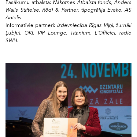
Pasākumu atbalsta:
Nākotnes Atbalsta fonds, Anders
Walls Stiftelse, Rödl & Partner, tipogrāfija Eveko, AS
Antalis
.
Informatīvie partneri:
izdevniecība Rīgas Viļņi, žurnāli
Ļubļu!, OK!, VIP Lounge, Titanium, L’Officiel, radio
SWH.
.