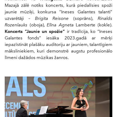
Mazajā zālē notiks koncerts, kurā piedalīsies spoži
jaunie mūziķi, konkursa “Ineses Galantes talanti”
uzvarētāji –
Brigita Reisone
(soprāns),
Rinalds
Rozenlauks
(oboja),
Elīna Agneta
Lamberte (kokle).
Koncerts “Jaunie un spožie”
ir tradīcija, ko “Ineses
Galantes fonds” iesāka 2023.gadā ar mērķi
iepazīstināt plašāku auditoriju ar jauniem, talantīgiem
māksliniekiem, kuri demonstrē augstu profesionālo
līmeni dažādos mūzikas žanros.