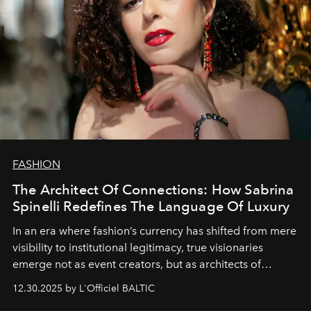
FASHION
The Architect Of Connections: How Sabrina
Spinelli Redefines The Language Of Luxury
In an era where fashion’s currency has shifted from mere
visibility to institutional legitimacy, true visionaries
emerge not as event creators, but as architects of
ecosystems.
Sabrina Spinelli
embodies this evolution—a
12.30.2025 by L'Officiel BALTIC
brand strategist with three decades of mastery in luxury,