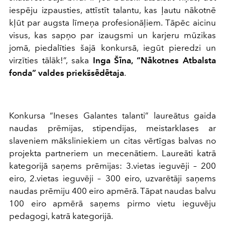
iespēju izpausties, attīstīt talantu, kas ļautu nākotnē
kļūt par augsta līmeņa profesionāļiem. Tāpēc aicinu
visus, kas sapņo par izaugsmi un karjeru mūzikas
jomā, piedalīties šajā konkursā, iegūt pieredzi un
virzīties tālāk!”, saka
Inga Šīna, “Nākotnes Atbalsta
fonda” valdes priekšsēdētaja
.
Konkursa “Ineses Galantes talanti” laureātus gaida
naudas prēmijas, stipendijas, meistarklases ar
slaveniem māksliniekiem un citas vērtīgas balvas no
projekta partneriem un mecenātiem. Laureāti katrā
kategorijā saņems prēmijas: 3.vietas ieguvēji – 200
eiro, 2.vietas ieguvēji – 300 eiro, uzvarētāji saņems
naudas prēmiju 400 eiro apmērā. Tāpat naudas balvu
100 eiro apmērā saņems pirmo vietu ieguvēju
pedagogi, katrā kategorijā.