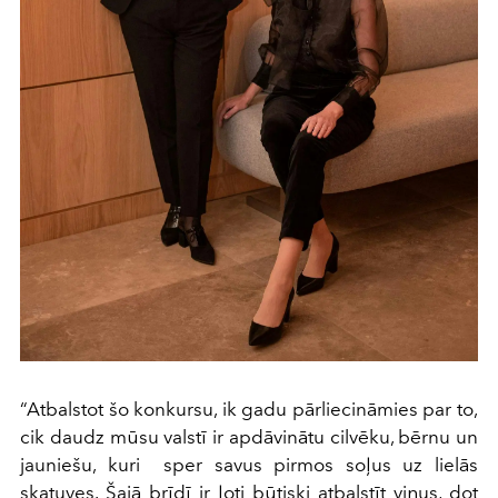
“Atbalstot šo konkursu, ik gadu pārliecināmies par to,
cik daudz mūsu valstī ir apdāvinātu cilvēku, bērnu un
jauniešu, kuri sper savus pirmos soļus uz lielās
skatuves. Šajā brīdī ir ļoti būtiski atbalstīt viņus, dot