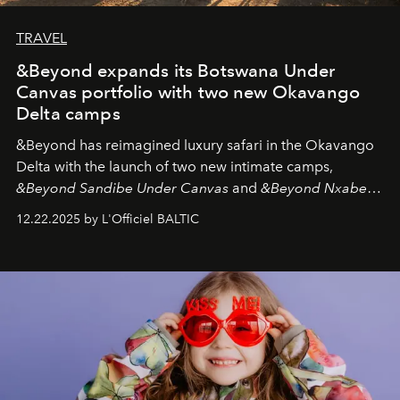
TRAVEL
&Beyond expands its Botswana Under
Canvas portfolio with two new Okavango
Delta camps
&Beyond
has reimagined luxury safari in the Okavango
Delta with the launch of two new intimate camps,
&Beyond Sandibe Under Canvas
and
&Beyond Nxabega
Under Canvas
. Together with the newly refurbished
12.22.2025 by L'Officiel BALTIC
&Beyond Chobe Under Canvas
, they complete a
seamless seven-night circuit through Botswana’s most
iconic wild places, a journey offering a rare combination
of adventure, intimacy, and sustainability.
Botswana
Under Canvas
is not a lodge — it’s the wild, felt, heard,
and breathed — an experience where comfort and
wilderness merge so completely that you become part
of it.