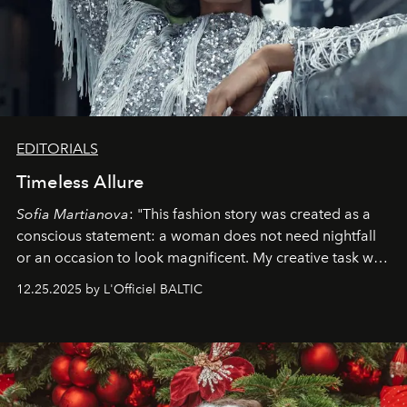
EDITORIALS
Timeless Allure
Sofia Martianova
: "This fashion story was created as a
conscious statement: a woman does not need nightfall
or an occasion to look magnificent. My creative task was
to capture
Timeless Allure
in daylight, to show luxury
12.25.2025 by L'Officiel BALTIC
that lives freely, confidently, and without permission. I
wanted her to feel radiant under the sun, where
elegance is not hidden by darkness but revealed
through clarity, movement, and presence."