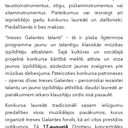
taustiņinstrumentus, stīgu, pūšaminstrumentus vai
sitaminstrumentus. Pieteikumus var iesniegt arī
iepriekšējo gadu konkursu laureāti un dalībnieki.
Piedalīšanās ir bez maksas.
“Ineses Galantes talanti” – tā ir plaša ilgtermiņa
programma jaunu un talantīgu klasiskās mūzikas
izpildītāju atbalstam. Šajā kultūras un sociālajā
projektā konkursa kārtībā meklē, attīsta un virza
jaunos izpildītājus, aizdedzot jaunas zvaigznes pie
mūzikas debesjuma. Pateicoties konkursa patroneses
– operas dīvas Ineses Galantes – personiskai iesaistei
talantu un jauno izpildītāju attīstībā, daudzi laureāti ar
panākumiem iekaro klausītāju sirdis visā pasaulē.
Konkursa laureāti tradicionāli saņem ielūgumu
piedalīties visos muzikālajos pasākumos, kurus
organizē Ineses Galantes fonds, kā arī citos prestižos
notikumos. Tā
17.augustā
Dzintaru koncertzāles