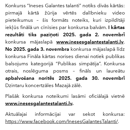
Konkurss “Ineses Galantes talanti” notiks divās kārtās:
pirmajā kārtā žūrija vērtēs dalībnieku video
pieteikumus – šis formāts noteiks, kuri izpildītāji
iekļūs finālā un cīnīsies par konkursa balvām.
I kārtas
rezultāti tiks paziņoti 2025. gada 2. novembrī
konkursa mājaslapā
www.inesesgalantestalanti.lv
.
No 2025. gada 3. novembra
konkursa mājaslapā līdz
konkursa Fināla kārtas norises dienai notiek publikas
balsojums kategorijā “Publikas simpātija”. Konkursa
otrais, noslēguma posms – fināls un laureātu
apbalvošana noritēs 2025. gada 30. novembrī
Dzintaru koncertzāles Mazajā zālē.
Plašāk konkursa noteikumi lasāmi oficiālajā vietnē
www.inesesgalantestalanti.lv
.
Aktuālajai informācijai var sekot konkursa:
https://www.facebook.com/InesesGalantesTalanti/
.