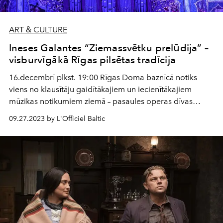
ART & CULTURE
Ineses Galantes “Ziemassvētku prelūdija” –
visburvīgākā Rīgas pilsētas tradīcija
16.decembrī plkst. 19:00 Rīgas Doma baznīcā notiks
viens no klausītāju gaidītākajiem un iecienītākajiem
mūzikas notikumiem ziemā – pasaules operas dīvas
Ineses Galantes koncerts-dāvana “Ziemassvētku
09.27.2023 by L'Officiel Baltic
prelūdija”. Nenoliedzami, šis pasākums ir kļuvis par vienu
no gaišākajām pirmssvētku tradīcijām Latvijā un Rīgas
vizītkarti.