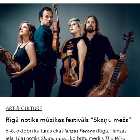
ago, while reaffirming its support for all activities at the
Paris Opera.
ART & CULTURE
Rīgā notiks mūzikas festivāls “Skaņu mežs”
6.-8. oktobrī kultūras ēkā
Hanzas Perons
(Rīgā, Hanzas
iela 16a) notiks
Skaņu mežs
, ko britu medijs
The
Wire