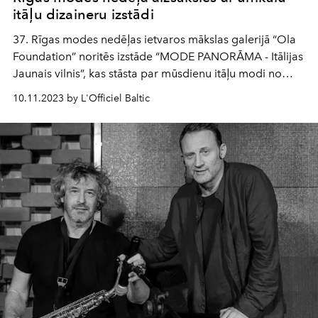
itāļu dizaineru izstādi
37. Rīgas modes nedēļas ietvaros mākslas galerijā “Ola
Foundation” noritēs izstāde “MODE PANORĀMA - Itālijas
Jaunais vilnis”, kas stāsta par mūsdienu itāļu modi no
desmit jauno dizaineru skatu punkta – šie mākslinieki
10.11.2023 by L'Officiel Baltic
izvēlēti viņu unikālās perspektīvas un nestandarta
radošās pieejas dēļ. Izstāde noritēs sadarbībā ar Itālijas
Ārlietu un starptautiskās sadarbības ministriju, kā arī ar
žurnālu Vogue Italia.