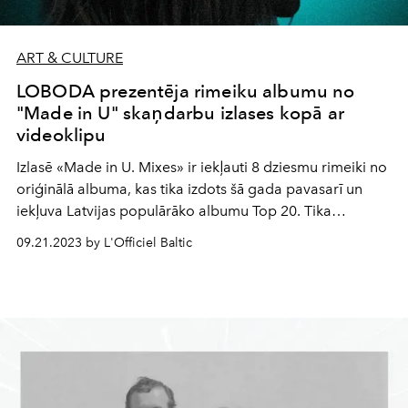
ART & CULTURE
LOBODA prezentēja rimeiku albumu no
"Made in U" skaņdarbu izlases kopā ar
videoklipu
Izlasē «Made in U. Mixes» ir iekļauti 8 dziesmu rimeiki no
oriģinālā albuma, kas tika izdots šā gada pavasarī un
iekļuva Latvijas populārāko albumu Top 20. Tika
pievienots arī bonusa remikss jauniznākušajam hitam
09.21.2023 by L'Officiel Baltic
“SPOGADY”. Kopā ar albumu dziedātāja prezentēja
videoklipu jaunai hita "Gradus 100" versijai.