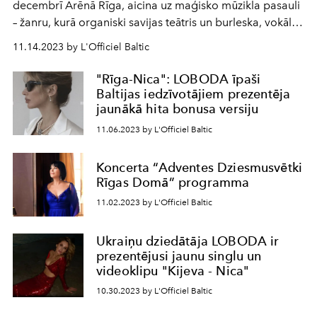
decembrī Arēnā Rīga, aicina uz maģisko mūzikla pasauli
– žanru, kurā organiski savijas teātris un burleska, vokāls
un horeogrāfija, dažādi estrādes un citi mūzikas stili. Plus
11.14.2023 by L'Officiel Baltic
– krāšņa iluminācija, LED ekrāni un citi unikāli efekti.
"Rīga-Nica": LOBODA īpaši
Baltijas iedzīvotājiem prezentēja
jaunākā hita bonusa versiju
11.06.2023 by L'Officiel Baltic
Koncerta “Adventes Dziesmusvētki
Rīgas Domā” programma
11.02.2023 by L'Officiel Baltic
Ukraiņu dziedātāja LOBODA ir
prezentējusi jaunu singlu un
videoklipu "Kijeva - Nica"
10.30.2023 by L'Officiel Baltic