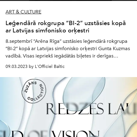
ART & CULTURE
Leģendārā rokgrupa “BI-2” uzstāsies kopā
ar Latvijas simfonisko orķestri
8.septembrī “Arēna Rīga” uzstāsies leģendārā rokgrupa
“BI-2” kopā ar Latvijas simfonisko orķestri Gunta Kuzmas
vadībā. Visas iepriekš iegādātās biļetes ir derīgas
jaunajam datumam.
09.03.2023 by L'Officiel Baltic