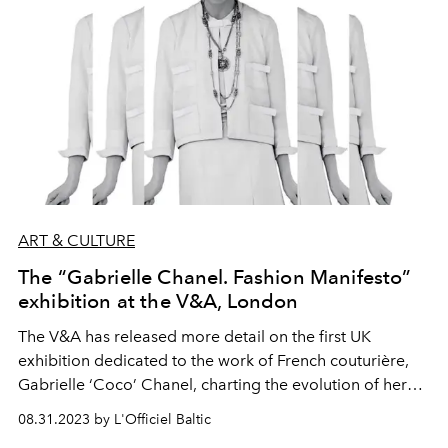
ART & CULTURE
The “Gabrielle Chanel. Fashion Manifesto”
exhibition at the V&A, London
The V&A has released more detail on the first UK
exhibition dedicated to the work of French couturière,
Gabrielle ‘Coco’ Chanel, charting the evolution of her
iconic design style and the establishment of the House of
08.31.2023 by L'Officiel Baltic
CHANEL, from the opening of her first millinery boutique