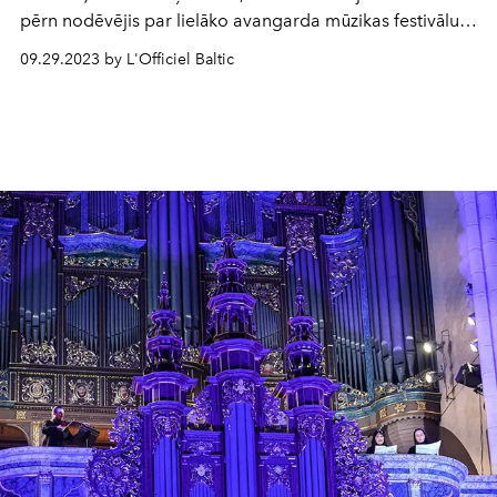
pērn nodēvējis par lielāko avangarda mūzikas festivālu
Baltijā.
09.29.2023 by L'Officiel Baltic