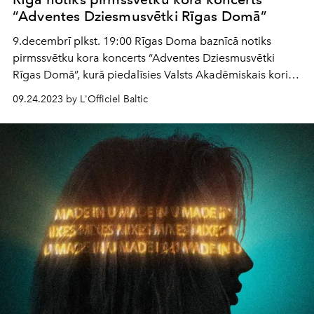
“Adventes Dziesmusvētki Rīgas Domā”
9.decembrī plkst. 19:00 Rīgas Doma baznīcā notiks
pirmssvētku kora koncerts “Adventes Dziesmusvētki
Rīgas Domā”, kurā piedalīsies Valsts Akadēmiskais koris
“Latvija” diriģenta Māra Sirmā vadībā. Klausītājiem būs
09.24.2023 by L'Officiel Baltic
unikāla iespēja Ziemassvētku atmosfērā majestātiskajā
Doma baznīcā dzirdēt iecienītos skaņdarbus visā pasaulē
atzīta Latvijas kora izpildījumā.