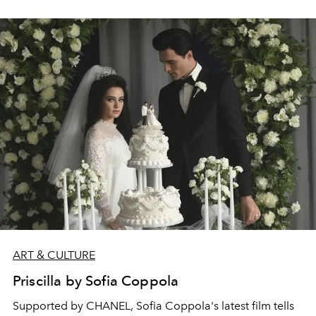
26.augustā, 90. dzīves gadā. Viņš nodzīvoja vien
pusgadu ilgāk nekā sieva, aktrise Inna Čurikova, kura
atveidoja galvenās lomas lielākajā daļā viņa filmu un
izrāžu. Abi iepazinās Panfilova debija filmas “Ugunī
brasla nav” filmēšanas laukumā un kopā nodzīvoja vairāk
nekā 50 gadu.
ART & CULTURE
Priscilla by Sofia Coppola
Supported by CHANEL, Sofia Coppola's latest film tells