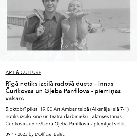
ART & CULTURE
Rīgā notiks izcilā radošā dueta – Innas
Čurikovas un Gļeba Panfilova - piemiņas
vakars
5.oktobrī plkst. 19:00 Art Ambar telpā (Alksnāja ielā 7-1)
notiks izcilo kino un teātra darbinieku – aktrises Innas
Čurikovas un režisora Gļeba Panfilova – piemiņai veltīts
pasākums. Režisors Gļebs Panfilovs nomira šā gada
09.17.2023 by L'Officiel Baltic