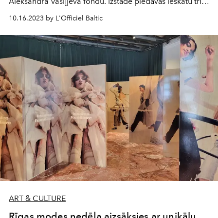
Aleksandra Vasiļjeva fondu. Izstāde piedāvās ieskatu trīs
visu laiku ietekmīgāko krāsu uztverē un vēsturē, skatītu
10.16.2023 by L'Officiel Baltic
caur modes prizmu. Eksponāti aptvers laikposmu no
19. gadsimta līdz pat mūsdienām.
ART & CULTURE
Rīgas modes nedēļa aizsāksies ar unikālu