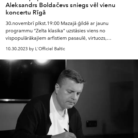
Aleksandrs Boldačevs sniegs vēl vienu
koncertu Rīgā
30.novembrī plkst.19:00 Mazajā ģildē ar jaunu
programmu “Zelta klasika” uzstāsies viens no
vispopulārākajiem arfistiem pasaulē, virtuozs,
komponists Aleksandrs Boldačevs (Šveice).
10.30.2023 by L'Officiel Baltic