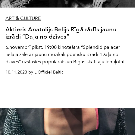
ART & CULTURE
Aktieris Anatolijs Belijs Rīgā rādīs jaunu
izrādi “Daļa no dzīves”
6.novembrī plkst. 19:00 kinoteātra “Splendid palace”
lielajā zālē ar jaunu muzikāli poētisku izrādi “Daļa no
dzīves” uzstāsies populārais un Rīgas skatītāju iemīļotais
aktieris Anatolijs Belijs. Šajā vakarā izskanēs trīs dižu XX
10.11.2023 by L'Officiel Baltic
gs. dzejnieku – Osipa Mandelštama, Borisa Pasternaka
un Josifa Brodska vārsmas, muzikālo pavadījumu spēlēs
saksofonists un komponists Arnolds Giskins.