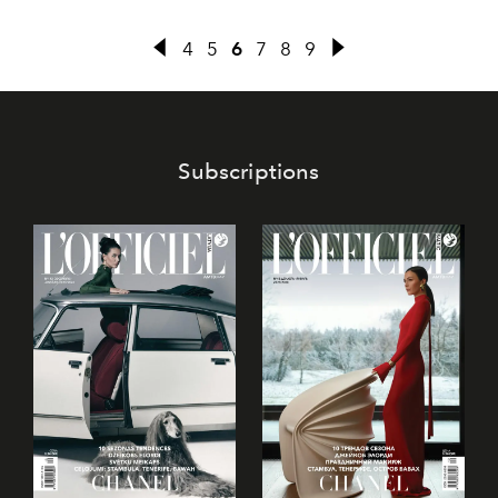
in Paris in 1910 to the showing of her final collection in
1971.
4
5
6
7
8
9
Subscriptions