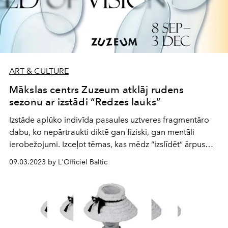
ART & CULTURE
Mākslas centrs Zuzeum atklāj rudens
sezonu ar izstādi “Redzes lauks”
Izstāde aplūko indivīda pasaules uztveres fragmentāro
dabu, ko nepārtraukti diktē gan fiziski, gan mentāli
ierobežojumi. Izceļot tēmas, kas mēdz “izslīdēt” ārpus
mūsu redzes lauka, izstādes kuratore Tīna Pētersone vērš
09.03.2023 by L'Officiel Baltic
uzmanību uz “aklajām zonām” – problēmām, kuras
dažādu iemeslu dēļ neapjaušam, nesaprotam vai
ignorējam.