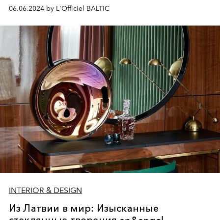
бренда, который олицетворяет лучшие образцы
06.06.2024 by L'Officiel BALTIC
итальянского мастерства.
INTERIOR & DESIGN
Из Латвии в мир: Изысканные
стеклянные творения an&angel