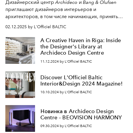
Дизайнерский центр
Archideco
и
Bang & Olufsen
приглашают дизайнеров интерьеров и
архитекторов, в том числе начинающих, принять
участие в конкурсе. Создайте визуализацию
02.12.2025 by L'Officiel BALTIC
гостиной, в которой аудио- и видеотехника
Bang &
Olufsen
гармонично вписывается в интерьер.
A Creative Haven in Riga: Inside
Продемонстрируйте свой уникальный стиль и
the Designer's Library at
подход и получите шанс выиграть поездку в штаб-
Archideco Design Centre
квартиру
Bang & Olufsen
в Дании, а также
11.12.2024 by L'Officiel BALTIC
премиальные продукты бренда.
Discover L'Officiel Baltic
Interior&Design 2024 Magazine!
10.10.2024 by L'Officiel BALTIC
Новинка в Archideco Design
Centre – BEOVISION HARMONY
09.30.2024 by L'Officiel BALTIC