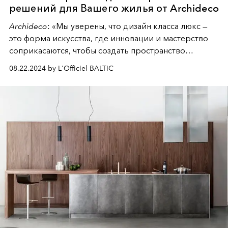
решений для Вашего жилья от Archideco
Archideco
: «Мы уверены, что дизайн класса люкс —
это форма искусства, где инновации и мастерство
соприкасаются, чтобы создать пространство
пропитанное красотой и изысканностью. Наша
08.22.2024 by L'Officiel BALTIC
коллекция материалов, мебели, изготовленной на
заказ, и передовых дизайнерских решений
создавалась для того, что бы поддержать ваше
видение и вдохновить на создание следующего
шедевра. В нашей новой редакционной статье мы
делимся некоторыми из самых интересных
дизайнерских лайфхаков».