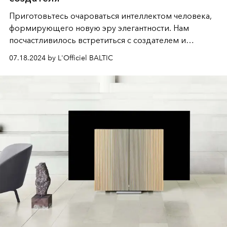
Приготовьтесь очароваться интеллектом человека,
формирующего новую эру элегантности. Нам
посчастливилось встретиться с создателем и
руководителем
ARCHIDECO
, известным
07.18.2024 by L'Officiel BALTIC
дизайнером
Максимилианом Андреевым
. Его
прагматичная, яркая и зрелая философия никого не
оставляет равнодушным. Провокационный и
неоспоримый — эти два слова, пожалуй, точнее
всего описывают Максимилиана. Но ещё больше
интригует то, как он сам описывает себя и своё
дело.