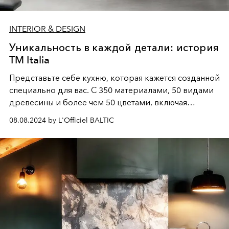
INTERIOR & DESIGN
Уникальность в каждой детали: история
TM Italia
Представьте себе кухню, которая кажется созданной
специально для вас. С 350 материалами, 50 видами
древесины и более чем 50 цветами, включая
мрамор и натуральный камень, возможности
TM
08.08.2024 by L'Officiel BALTIC
Italia
практически бесконечны. Компания стремится
к уникальности, и ни один проект кухни не похож на
другой. Каждое пространство, объем, размер и
деталь адаптированы под видение клиента, что
делает каждый проект неповторимым шедевром.