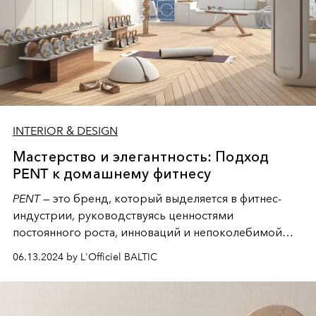
INTERIOR & DESIGN
Мастерство и элегантность: Подход
PENT к домашнему фитнесу
PENT
— это бренд, который выделяется в фитнес-
индустрии, руководствуясь ценностями
постоянного роста, инноваций и непоколебимой
приверженности своим клиентам, своим
06.13.2024 by L'Officiel BALTIC
сотрудникам и окружающей среде. Их
исключительная продукция — это воплощение
качества и долговечности, созданное чтобы дать