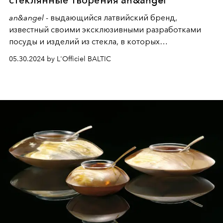
an&angel
- выдающийся латвийский бренд,
известный своими эксклюзивными разработками
посуды и изделий из стекла, в которых
превосходная функциональность органично
05.30.2024 by L'Officiel BALTIC
сочетается с элегантностью форм и материалов.
Обширная коллекция бренда включает в себя
сосуды, вазы и изделия из стекла, которые
прекрасно отражают свет, подчеркивая любое
пространство, в котором они размещены.
Изготовленные с использованием
специализированных технологий обработки стекла
и нанесения покрытия, эти изделия демонстрируют
приверженность бренда к качеству и инновациям.