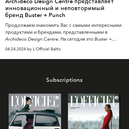
Archideco Design Centre представляет
инновационный и неповторимый
бренд Buster + Punch
Продолжаем знакомить Вас с самыми интересными
продуктами и брендами, представленными в
Archideco Design Centre
. На сегодня это
Buster +
Punch
, бренд где каждый предмет несет в себе
04.24.2024 by L'Officiel Baltic
страсть, инновацию, и неподвластную времени
элегантность.
Subscriptions