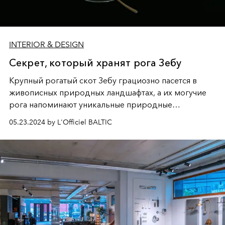
INTERIOR & DESIGN
Секрет, который хранят рога Зебу
Крупный рогатый скот Зебу грациозно пасeтся в
живописных природных ландшафтах, а их могучие
рога напоминают уникальные природные
скульптуры. Почитаемые за свою силу и красоту, эти
05.23.2024 by L'Officiel BALTIC
животные хранят в своих рогах секрет, который в
руках мастеров превращается в настоящую
роскошь.