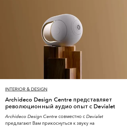
долговечного дизайна. Проект представляет собой
не только экспозицию продукции лучших
производителей со всего мира, позволяющую
создать интерьер от «А» до «Я», но и эксклюзивную
библиотеку материалов — среду для возникновения
творческих идей и необычных решений.
INTERIOR & DESIGN
Archideco Design Centre представляет
революционный аудио опыт с Devialet
Archideco Design Centre
совместно с
Devialet
предлагают Вам прикоснуться к звуку на