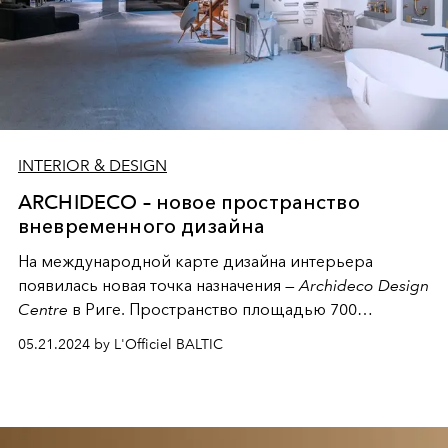
INTERIOR & DESIGN
ARCHIDECO – новое пространство
вневременного дизайна
На международной карте дизайна интерьера
появилась новая точка назначения —
Archideco Design
Centre
в Риге. Пространство площадью 700
квадратных метров, созданное для того, чтобы стать
05.21.2024 by L'Officiel BALTIC
местом, где Человек соприкасается с искусством
Мастерства, а также источником вдохновения для
дизайнеров интерьера, архитекторов и всех
поклонников вневременного, аутентичного и