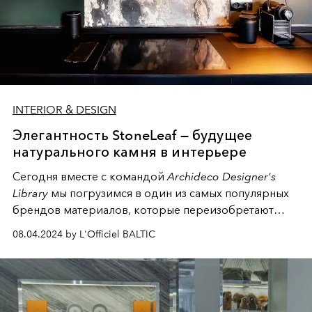
INTERIOR & DESIGN
Элегантность StoneLeaf — будущее
натурального камня в интерьере
Сегодня вместе с командой
Archideco Designer's
Library
мы погрузимся в один из самых популярных
брендов материалов, которые переизобретают
индустрию —
StoneLeaf
. Основанная в 2013 году
08.04.2024 by L'Officiel BALTIC
Александром и Эммануэлем ДАХДИ, компания
StoneLeaf
вывела на передний план дизайна
интерьеров инновационные и экологически чистые
изделия из каменного листа.