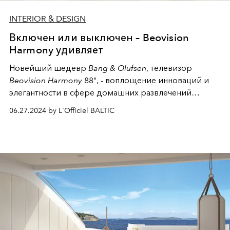
INTERIOR & DESIGN
Включен или выключен – Beovision
Harmony удивляет
Новейший шедевр
Bang & Olufsen
, телевизор
Beovision Harmony
88", - воплощение инноваций и
элегантности в сфере домашних развлечений
высокого класса, где передовые технологии
06.27.2024 by L'Officiel BALTIC
сочетаются с изысканным дизайном. Это чудо с
новейшей технологией 8K OLED-экрана — больше,
чем просто телевизор, это захватывающий
аудиовизуальный опыт, который превращает любое
жилое пространство в личный кинозал.