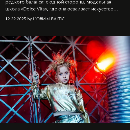
редкого баланса: с одной стороны, модельная
школа «Dolce Vita», где она осваивает искусство
позы и образа, с другой - подготовительная
12.29.2025 by L'Officiel BALTIC
балетная студия при хореографическом училище,
куда она приходит с четырехлетним стажем
танцевального пути за плечами.