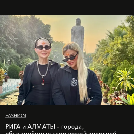
глубинами человеческой души. Здесь, на стыке
вечного льда и вечных вопросов, живёт и творит
Ольга Потапова - женщина, чей путь от поиска
истины превратился в искусство превращения
человеческих кризисов в возможности для
возрождения.
FASHION
РИГА и АЛМАТЫ – города,
объединённые творческой энергией