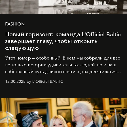
FASHION
Новый горизонт: команда L'Officiel Baltic
завершает главу, чтобы открыть
следующую
Этот номер — особенный. В нём мы собрали для вас
не только истории удивительных людей, но и наш
собственный путь длиной почти в два десятилетия.
Вместо привычного подведения итогов мы от всей
12.30.2025 by L'Officiel BALTIC
души говорим спасибо каждому, кто был с нами все
эти годы. И ни в коем случае не прощаемся. С
самыми искренними пожеланиями и теплом, ваша
команда
L’Officiel Baltic
.