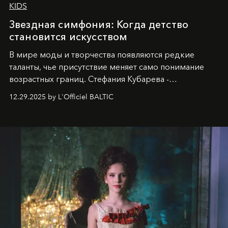
KIDS
Звездная симфония: Когда детство
становится искусством
В мире моды и творчества появляются редкие
таланты, чье присутствие меняет само понимание
возрастных границ. Стефания Кубарева -
десятилетняя обладательница невероятной
12.29.2025 by L'Officiel BALTIC
харизмы, чье имя уже украшает обложки
престижных международных изданий
FILLINI January
2025
и
LUXIA June 2025
, представляет собой
уникальное явление современной культуры.