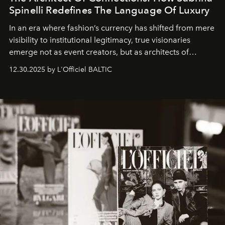
Spinelli Redefines The Language Of Luxury
In an era where fashion’s currency has shifted from mere
visibility to institutional legitimacy, true visionaries
emerge not as event creators, but as architects of
ecosystems.
Sabrina Spinelli
embodies this evolution—a
12.30.2025 by L'Officiel BALTIC
brand strategist with three decades of mastery in luxury,
whose work transcends consultancy to become a living
framework where creativity, commerce, and culture
converge with surgical precision.