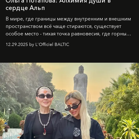
Ольга Потапова: Алхимия души в
сердце Альп
В мире, где границы между внутренним и внешним
пространством всё чаще стираются, существует
особое место - тихая точка равновесия, где горные
вершины Швейцарии встречаются с бездонными
12.29.2025 by L'Officiel BALTIC
глубинами человеческой души. Здесь, на стыке
вечного льда и вечных вопросов, живёт и творит
Ольга Потапова - женщина, чей путь от поиска
истины превратился в искусство превращения
человеческих кризисов в возможности для
возрождения.