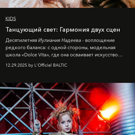
KIDS
Танцующий свет: Гармония двух сцен
Десятилетняя
Иулиания Надеева
- воплощение
редкого баланса: с одной стороны, модельная
школа «Dolce Vita», где она осваивает искусство
позы и образа, с другой - подготовительная
12.29.2025 by L'Officiel BALTIC
балетная студия при хореографическом училище,
куда она приходит с четырехлетним стажем
танцевального пути за плечами.