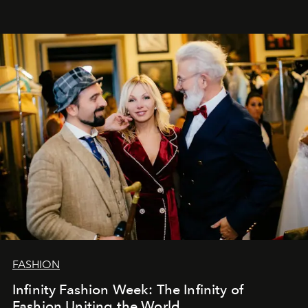
души говорим спасибо каждому, кто был с нами все
эти годы. И ни в коем случае не прощаемся. С
самыми искренними пожеланиями и теплом, ваша
команда
L’Officiel Baltic
.
FASHION
Infinity Fashion Week: The Infinity of
Fashion Uniting the World