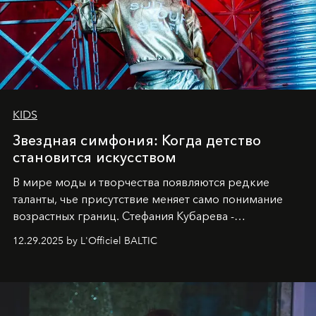
KIDS
Звездная симфония: Когда детство
становится искусством
В мире моды и творчества появляются редкие
таланты, чье присутствие меняет само понимание
возрастных границ. Стефания Кубарева -
десятилетняя обладательница невероятной
12.29.2025 by L'Officiel BALTIC
харизмы, чье имя уже украшает обложки
престижных международных изданий
FILLINI January
2025
и
LUXIA June 2025
, представляет собой
уникальное явление современной культуры.