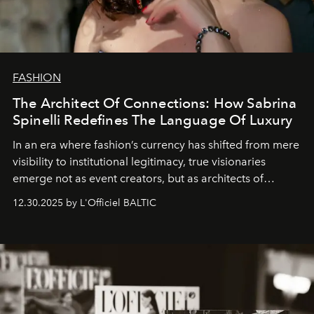
FASHION
The Architect Of Connections: How Sabrina
Spinelli Redefines The Language Of Luxury
In an era where fashion’s currency has shifted from mere
visibility to institutional legitimacy, true visionaries
emerge not as event creators, but as architects of
ecosystems.
Sabrina Spinelli
embodies this evolution—a
12.30.2025 by L'Officiel BALTIC
brand strategist with three decades of mastery in luxury,
whose work transcends consultancy to become a living
framework where creativity, commerce, and culture
converge with surgical precision.