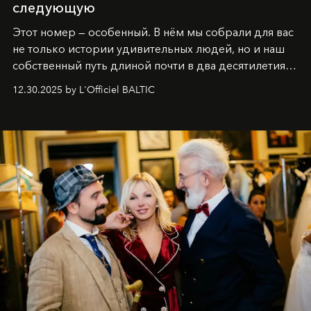
следующую
Этот номер — особенный. В нём мы собрали для вас
не только истории удивительных людей, но и наш
собственный путь длиной почти в два десятилетия.
Вместо привычного подведения итогов мы от всей
12.30.2025 by L'Officiel BALTIC
души говорим спасибо каждому, кто был с нами все
эти годы. И ни в коем случае не прощаемся. С
самыми искренними пожеланиями и теплом, ваша
команда
L’Officiel Baltic
.