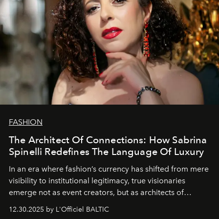
FASHION
The Architect Of Connections: How Sabrina
Spinelli Redefines The Language Of Luxury
In an era where fashion’s currency has shifted from mere
visibility to institutional legitimacy, true visionaries
emerge not as event creators, but as architects of
ecosystems.
Sabrina Spinelli
embodies this evolution—a
12.30.2025 by L'Officiel BALTIC
brand strategist with three decades of mastery in luxury,