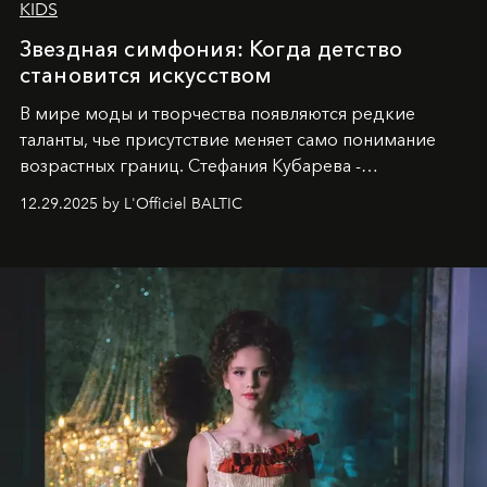
KIDS
Звездная симфония: Когда детство
становится искусством
В мире моды и творчества появляются редкие
таланты, чье присутствие меняет само понимание
возрастных границ. Стефания Кубарева -
десятилетняя обладательница невероятной
12.29.2025 by L'Officiel BALTIC
харизмы, чье имя уже украшает обложки
престижных международных изданий
FILLINI January
2025
и
LUXIA June 2025
, представляет собой
уникальное явление современной культуры.