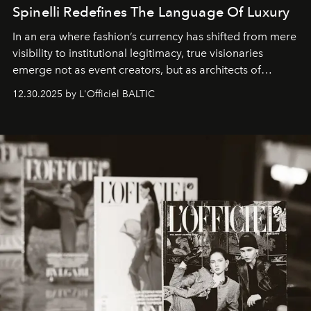
Spinelli Redefines The Language Of Luxury
In an era where fashion’s currency has shifted from mere
visibility to institutional legitimacy, true visionaries
emerge not as event creators, but as architects of
ecosystems.
Sabrina Spinelli
embodies this evolution—a
12.30.2025 by L'Officiel BALTIC
brand strategist with three decades of mastery in luxury,
whose work transcends consultancy to become a living
framework where creativity, commerce, and culture
converge with surgical precision.