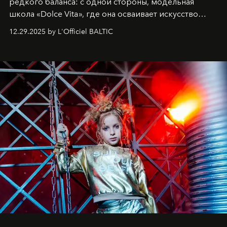
редкого баланса: с одной стороны, модельная
школа «Dolce Vita», где она осваивает искусство
позы и образа, с другой - подготовительная
12.29.2025 by L'Officiel BALTIC
балетная студия при хореографическом училище,
куда она приходит с четырехлетним стажем
танцевального пути за плечами.