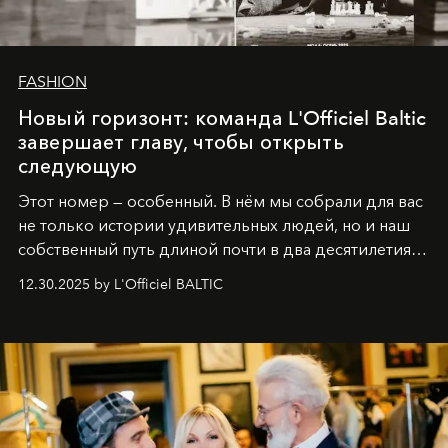
FASHION
Новый горизонт: команда L'Officiel Baltic
завершает главу, чтобы открыть
следующую
Этот номер — особенный. В нём мы собрали для вас
не только истории удивительных людей, но и наш
собственный путь длиной почти в два десятилетия.
Вместо привычного подведения итогов мы от всей
12.30.2025 by L'Officiel BALTIC
души говорим спасибо каждому, кто был с нами все
эти годы. И ни в коем случае не прощаемся. С
самыми искренними пожеланиями и теплом, ваша
команда
L’Officiel Baltic
.