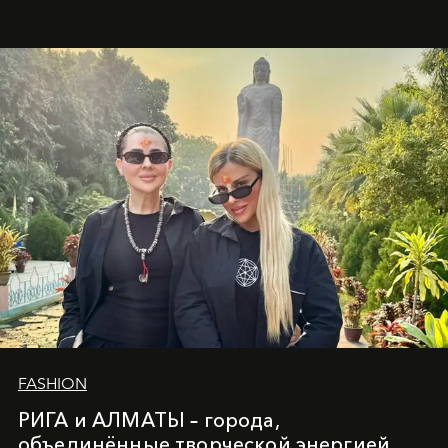
глубинами человеческой души. Здесь, на стыке
вечного льда и вечных вопросов, живёт и творит
Ольга Потапова - женщина, чей путь от поиска
истины превратился в искусство превращения
человеческих кризисов в возможности для
возрождения.
FASHION
РИГА и АЛМАТЫ – города,
объединённые творческой энергией