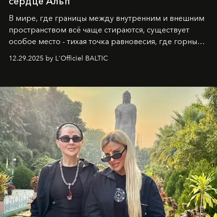
сердце Альп
В мире, где границы между внутренним и внешним
пространством всё чаще стираются, существует
особое место - тихая точка равновесия, где горные
вершины Швейцарии встречаются с бездонными
12.29.2025 by L'Officiel BALTIC
глубинами человеческой души. Здесь, на стыке
вечного льда и вечных вопросов, живёт и творит
Ольга Потапова - женщина, чей путь от поиска
истины превратился в искусство превращения
человеческих кризисов в возможности для
возрождения.