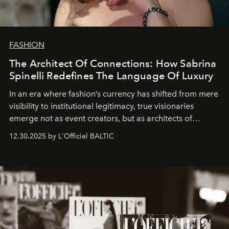
FASHION
The Architect Of Connections: How Sabrina
Spinelli Redefines The Language Of Luxury
In an era where fashion’s currency has shifted from mere
visibility to institutional legitimacy, true visionaries
emerge not as event creators, but as architects of
ecosystems.
Sabrina Spinelli
embodies this evolution—a
12.30.2025 by L'Officiel BALTIC
brand strategist with three decades of mastery in luxury,
whose work transcends consultancy to become a living
framework where creativity, commerce, and culture
converge with surgical precision.