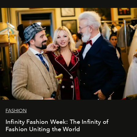
эти годы. И ни в коем случае не прощаемся. С
самыми искренними пожеланиями и теплом, ваша
команда
L’Officiel Baltic
.
FASHION
Infinity Fashion Week: The Infinity of
Fashion Uniting the World