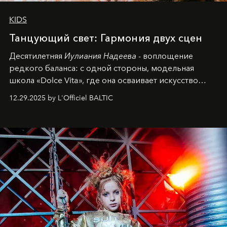
KIDS
Танцующий свет: Гармония двух сцен
Десятилетняя
Иулиания Надеева
- воплощение
редкого баланса: с одной стороны, модельная
школа «Dolce Vita», где она осваивает искусство
позы и образа, с другой - подготовительная
12.29.2025 by L'Officiel BALTIC
балетная студия при хореографическом училище,
куда она приходит с четырехлетним стажем
танцевального пути за плечами.