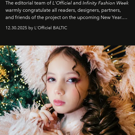
The editorial team of
L'Officiel
and
Infinity Fashion Week
warmly congratulate all readers, designers, partners,
and friends of the project on the upcoming New Year.
May 2026 bring growth, inspiration, bold ideas, and new
12.30.2025 by L'Officiel BALTIC
achievements.