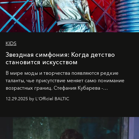
KIDS
Звездная симфония: Когда детство
становится искусством
В мире моды и творчества появляются редкие
таланты, чье присутствие меняет само понимание
возрастных границ. Стефания Кубарева -
десятилетняя обладательница невероятной
12.29.2025 by L'Officiel BALTIC
харизмы, чье имя уже украшает обложки
престижных международных изданий
FILLINI January
2025
и
LUXIA June 2025
, представляет собой
уникальное явление современной культуры.