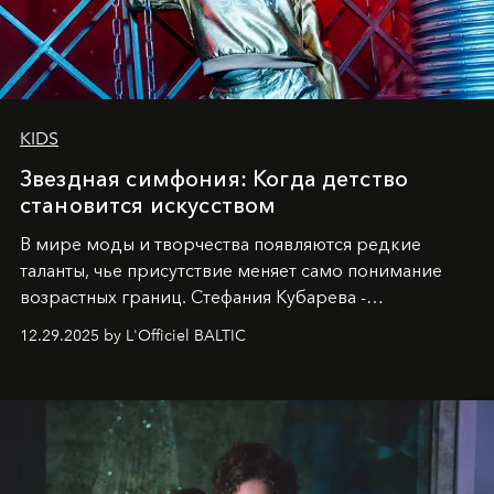
KIDS
Звездная симфония: Когда детство
становится искусством
В мире моды и творчества появляются редкие
таланты, чье присутствие меняет само понимание
возрастных границ. Стефания Кубарева -
десятилетняя обладательница невероятной
12.29.2025 by L'Officiel BALTIC
харизмы, чье имя уже украшает обложки
престижных международных изданий
FILLINI January
2025
и
LUXIA June 2025
, представляет собой
уникальное явление современной культуры.