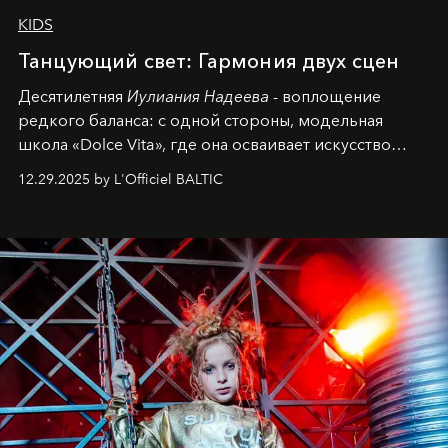
KIDS
Танцующий свет: Гармония двух сцен
Десятилетняя
Иулиания Надеева
- воплощение
редкого баланса: с одной стороны, модельная
школа «Dolce Vita», где она осваивает искусство
позы и образа, с другой - подготовительная
12.29.2025 by L'Officiel BALTIC
балетная студия при хореографическом училище,
куда она приходит с четырехлетним стажем
танцевального пути за плечами.