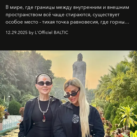
В мире, где границы между внутренним и внешним
пространством всё чаще стираются, существует
особое место - тихая точка равновесия, где горные
вершины Швейцарии встречаются с бездонными
12.29.2025 by L'Officiel BALTIC
глубинами человеческой души. Здесь, на стыке
вечного льда и вечных вопросов, живёт и творит
Ольга Потапова - женщина, чей путь от поиска
истины превратился в искусство превращения
человеческих кризисов в возможности для
возрождения.