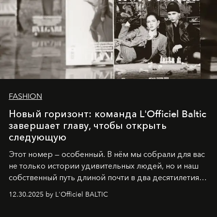
FASHION
Новый горизонт: команда L'Officiel Baltic
завершает главу, чтобы открыть
следующую
Этот номер — особенный. В нём мы собрали для вас
не только истории удивительных людей, но и наш
собственный путь длиной почти в два десятилетия.
Вместо привычного подведения итогов мы от всей
12.30.2025 by L'Officiel BALTIC
души говорим спасибо каждому, кто был с нами все
эти годы. И ни в коем случае не прощаемся. С