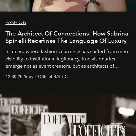
FASHION
The Architect Of Connections: How Sabrina
Spinelli Redefines The Language Of Luxury
In an era where fashion’s currency has shifted from mere
visibility to institutional legitimacy, true visionaries
emerge not as event creators, but as architects of
ecosystems.
Sabrina Spinelli
embodies this evolution—a
12.30.2025 by L'Officiel BALTIC
brand strategist with three decades of mastery in luxury,
whose work transcends consultancy to become a living
framework where creativity, commerce, and culture
converge with surgical precision.