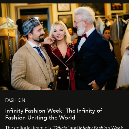
самыми искренними пожеланиями и теплом, ваша
команда
L’Officiel Baltic
.
FASHION
Infinity Fashion Week: The Infinity of
Fashion Uniting the World
The editorial team of
L'Officiel
and
Infinity Fashion Week