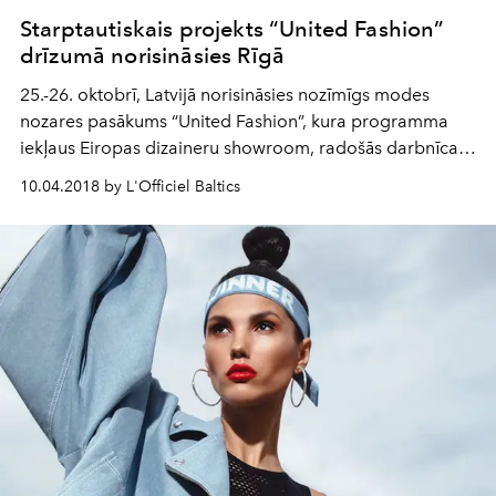
Starptautiskais projekts “United Fashion”
drīzumā norisināsies Rīgā
25.-26. oktobrī, Latvijā norisināsies nozīmīgs modes
nozares pasākums “United Fashion”, kura programma
iekļaus Eiropas dizaineru showroom, radošās darbnīcas
un seminārus par tēmu „Digitalizācija. Zīmola vadība”.
10.04.2018 by L'Officiel Baltics