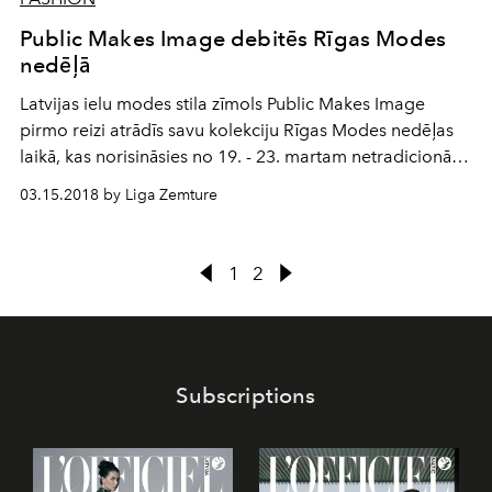
Public Makes Image debitēs Rīgas Modes
nedēļā
Latvijas ielu modes stila zīmols Public Makes Image
pirmo reizi atrādīs savu kolekciju Rīgas Modes nedēļas
laikā, kas norisināsies no 19. - 23. martam netradicionāla
formāta ballītē K. K. fon Stricka villā. Zīmola dizainere
03.15.2018 by Liga Zemture
Liene Grīnberga, veidojot šo kolekciju, iedvesmojās no
Eiropas lielāko pilsētu ielu modes. Kolekcija ir kā 80.-90.
gadu ielu modes un glamūra mantojuma apvienojums.
1
2
Subscriptions