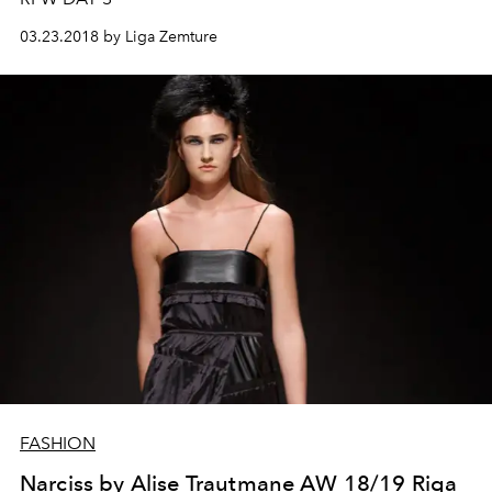
03.23.2018 by Liga Zemture
FASHION
Narciss by Alise Trautmane AW 18/19 Riga