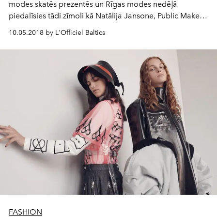
modes skatēs prezentēs un Rīgas modes nedēļā
piedalīsies tādi zīmoli kā Natālija Jansone, Public Makes
Image, BLCV by Bulichev, Talented, One Wolf, Bergs
10.05.2018 by L'Officiel Baltics
Privé, Katya Katya London un Nóló.
FASHION