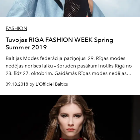
FASHION
Tuvojas RIGA FASHION WEEK Spring
Summer 2019
Baltijas Modes federācija paziņojusi 29. Rīgas modes
nedēļas norises laiku – šoruden pasākumi notiks Rīgā no
23. līdz 27. oktobrim. Gaidāmās Rīgas modes nedēļas
laikā savas 2019. gada pavasara–vasaras sezonas pret-a-
09.18.2018 by L'Officiel Baltics
porte apģērbu kolekcijas izrādīs labākie Latvijas un
ārvalstu dizaineri. Turklāt šosezon Rīgas modes nedēļas
programma tiks papildināta ar vairākiem pasākumiem
starptautiska projekta “United Fashion” ietvaros.