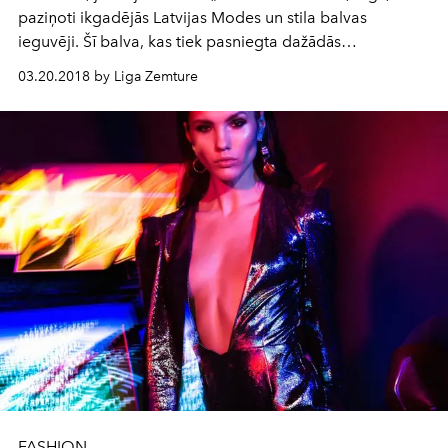
paziņoti ikgadējās Latvijas Modes un stila balvas
ieguvēji. Šī balva, kas tiek pasniegta dažādās
nominācijās, ļauj novērtēt attiecīgo jomu profesionāļu
03.20.2018 by Liga Zemture
darbību. Vietējiem modes māksliniekiem un citiem
modes industrijas speciālistiem tā kļuvusi par vēl vienu
stimulu attīstībai to profesionālajā jomā.
FASHION