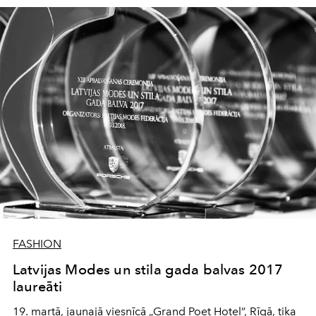
FASHION
Latvijas Modes un stila gada balvas 2017
laureāti
19. martā, jaunajā viesnīcā „Grand Poet Hotel”, Rīgā, tika