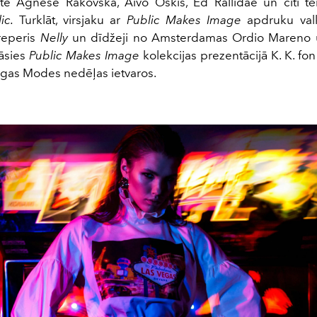
ste Agnese Rakovska, Aivo Oskis, Ed Rallidae un citi tē
lic.
Turklāt, virsjaku ar
Public Makes Image
apdruku val
reperis
Nelly
un dīdžeji no Amsterdamas Ordio Mareno
tāsies
Public Makes Image
kolekcijas prezentācijā K. K. fon S
Rīgas Modes nedēļas ietvaros.