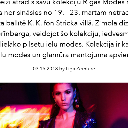
eizi atrādīs savu kolekciju Rīgas Modes
as norisināsies no 19. - 23. martam netra
a ballītē K. K. fon Stricka villā. Zīmola di
rīnberga, veidojot šo kolekciju, iedves
lielāko pilsētu ielu modes. Kolekcija ir k
elu modes un glamūra mantojuma apvie
03.15.2018 by Liga Zemture