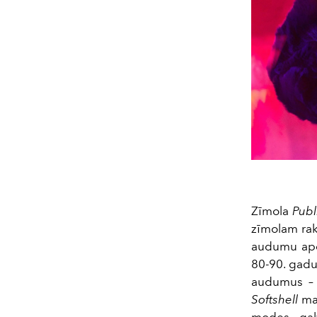
Zīmola
Pub
zīmolam raks
audumu apdr
80-90. gadu
audumus – 
Softshell
mat