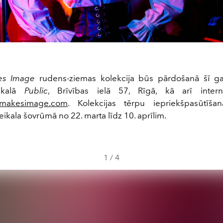
es Image
rudens-ziemas kolekcija būs pārdošanā šī g
eikalā
Public
, Brīvības ielā 57, Rīgā, kā arī intern
cmakesimage.com
. Kolekcijas tērpu iepriekšpasūtīša
ikala šovrūmā no 22. marta līdz 10. aprīlim.
1
/
4