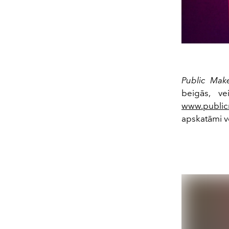
Public Mak
beigās, v
www.publi
apskatāmi ve