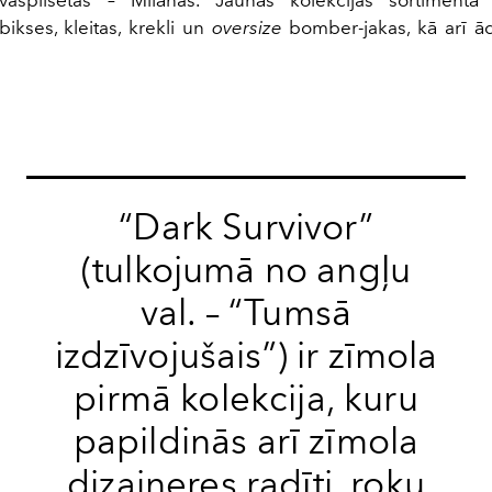
aspilsētas – Milānas. Jaunās kolekcijas sortimentā 
bikses, kleitas, krekli un
oversize
bomber-jakas, kā arī ād
“Dark Survivor”
(tulkojumā no angļu
val. – “Tumsā
izdzīvojušais”) ir zīmola
pirmā kolekcija, kuru
papildinās arī zīmola
dizaineres radīti, roku