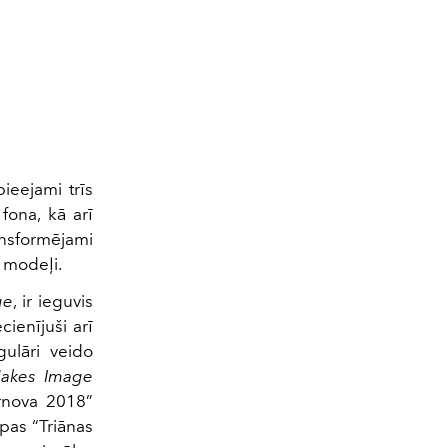
ieejami trīs
 fona, kā arī
ansformējami
 modeļi.
ge
, ir ieguvis
cienījuši arī
gulāri veido
Makes Image
ernova 2018”
pas “Triānas