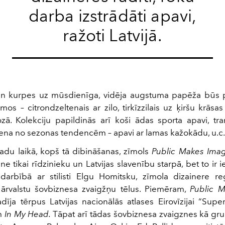
darba izstrādāti apavi,
ražoti Latvijā.
n kurpes uz mūsdienīga, vidēja augstuma papēža būs p
mos – citrondzeltenais ar zilo, tirkīzzilais uz ķiršu krāsas
zā. Kolekciju papildinās arī koši ādas sporta apavi, tr
iena no sezonas tendencēm – apavi ar lamas kažokādu, u.c.
gadu laikā, kopš tā dibināšanas, zīmols
Public Makes Ima
 ne tikai rīdzinieku un Latvijas slavenību starpā, bet to ir ie
Sadarbībā ar stilisti Elgu Homitsku, zīmola dizainere re
 ārvalstu šovbiznesa zvaigžņu tēlus. Piemēram,
Public 
īja tērpus Latvijas nacionālās atlases Eirovīzijai “Sup
m
In My Head.
Tāpat arī tādas šovbiznesa zvaigznes kā gru