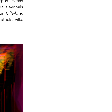
rpus izvēlas
kā slavenais
 un
Offwhite
,
tricka villā,