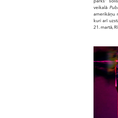
parks” soli
veikalā
Pub
amerikāņu 
kuri arī uzs
21. martā, 