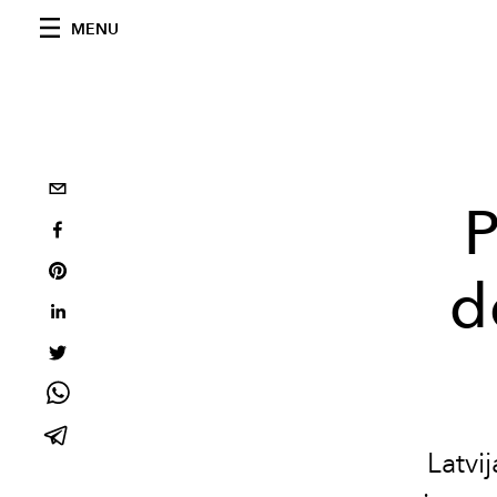
MENU
P
d
Latvi