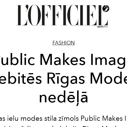
FASHION
ublic Makes Ima
ebitēs Rīgas Mod
nedēļā
jas ielu modes stila zīmols Public Makes