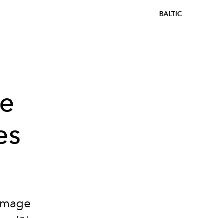
BALTIC
ge
es
 Image