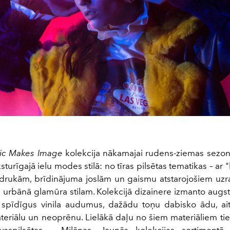
lic Makes Image
kolekcija nākamajai rudens-ziemas sezonai
turīgajā ielu modes stilā: no tīras pilsētas tematikas – ar
ukām, brīdinājuma joslām un gaismu atstarojošiem uzra
 urbānā glamūra stilam. Kolekcijā dizainere izmanto augsta
spīdīgus vinila audumus, dažādu toņu dabisko ādu, ait
eriālu un neoprēnu. Lielākā daļu no šiem materiāliem tie