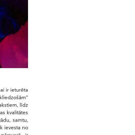
 ir ieturēta
 "kliedzošām"
kstiem, līdz
s kvalitātes
ādu, samtu,
k ievesta no