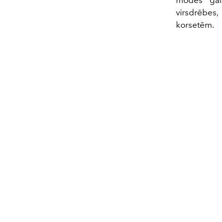
modes galv
virsdrēbes, 
korsetēm.