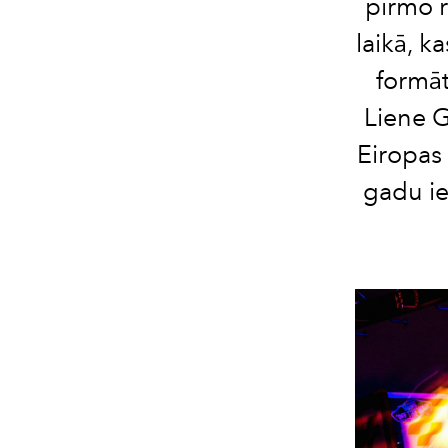
pirmo r
laikā, k
formāt
Liene G
Eiropas 
gadu i