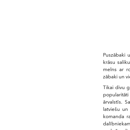
Puszābaki u
krāsu saliku
melns ar ro
zābaki un v
Tikai divu 
popularitāti
ārvalstīs. 
latviešu un
komanda rad
dalībnieka