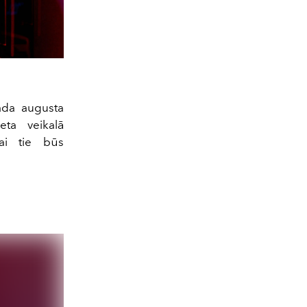
ada augusta
eta veikalā
nai tie būs