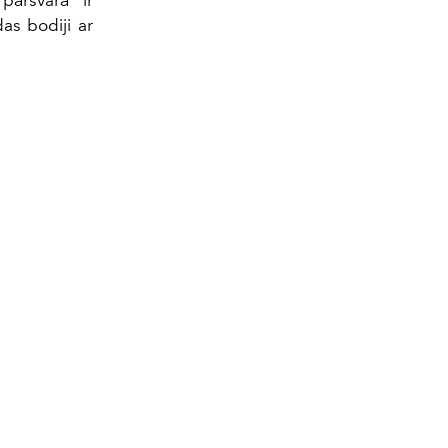
pārsvarā ir
as bodiji ar