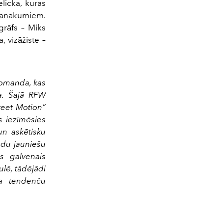
licka, kuras
 panākumiem.
grāfs – Miks
, vizāžiste –
 komanda, kas
a. Šajā RFW
reet Motion”
s iezīmēsies
un askētisku
gadu jauniešu
s galvenais
ulē, tādējādi
na tendenču