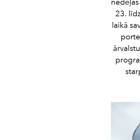
nedēļas 
23. lī
laikā s
porte
ārvalst
progra
star