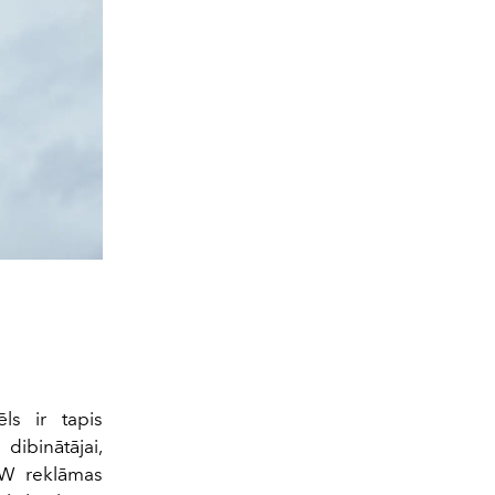
ls ir tapis
ibinātājai,
RFW reklāmas