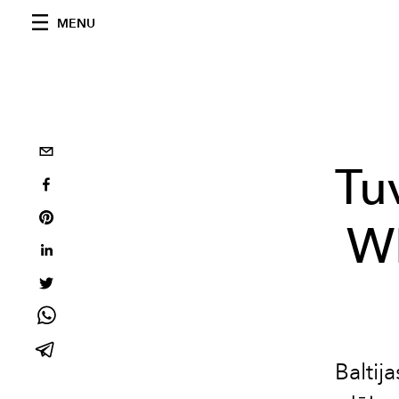
MENU
Tu
W
Baltij