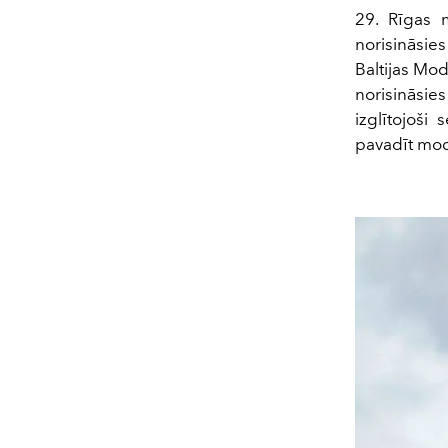
29. Rīgas 
norisināsie
Baltijas Mode
norisināsi
izglītojoši
pavadīt mod