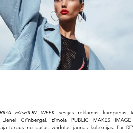
RIGA FASHION WEEK
sesijas reklāmas kampaņas tē
s Lienei Grīnbergai, zīmola PUBLIC MAKES IMAGE d
tajā tērpus no pašas veidotās jaunās kolekcijas. Par 