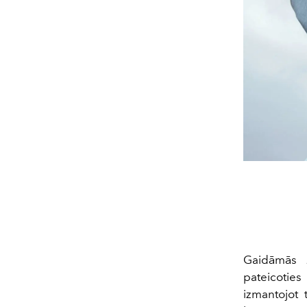
Gaidāmās
pateicotie
izmantojot 