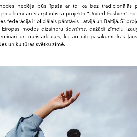
modes nedēļa būs īpaša ar to, ka bez tradicionālās
s pasākumi arī starptautiskā projekta “United Fashion” pa
s federācija ir oficiālais pārstāvis Latvijā un Baltijā. Šī pro
es Eiropas modes dizaineru
šovrūms
, dažādi zīmolu izaug
 semināri un meistarklases, kā arī citi pasākumi, kas ļa
es un kultūras svētku zīmē.