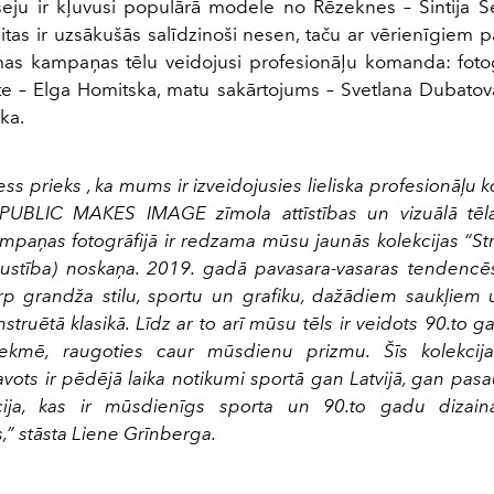
ju ir kļuvusi populārā modele no Rēzeknes – Sintija Se
tas ir uzsākušās salīdzinoši nesen, taču ar vērienīgiem
s kampaņas tēlu veidojusi profesionāļu komanda: foto
ste – Elga Homitska, matu sakārtojums – Svetlana Dubatova
ka.
ess prieks , ka mums ir izveidojusies lieliska profesionāļu
 PUBLIC MAKES IMAGE zīmola attīstības un vizuālā tēl
mpaņas fotogrāfijā ir redzama mūsu jaunās kolekcijas “St
s kustība) noskaņa. 2019. gadā pavasara-vasaras tendencē
rp grandža stilu, sportu un grafiku, dažādiem saukļiem 
nstruētā klasikā. Līdz ar to arī mūsu tēls ir veidots 90.to 
etekmē, raugoties caur mūsdienu prizmu. Šīs kolekcija
ots ir pēdējā laika notikumi sportā gan Latvijā, gan pasa
cija, kas ir mūsdienīgs sporta un 90.to gadu dizai
,” stāsta Liene Grīnberga.