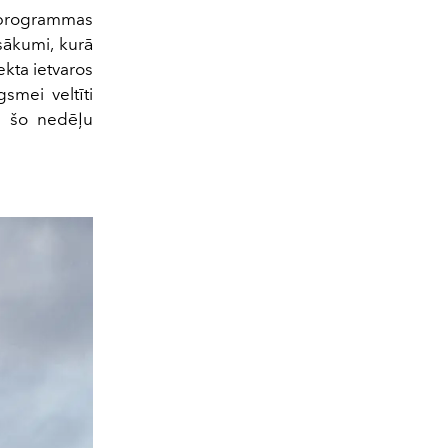
 programmas
sākumi, kurā
jekta ietvaros
smei veltīti
us šo nedēļu