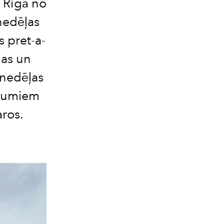
s Rīgā no
nedēļas
 pret-a-
jas un
 nedēļas
ākumiem
aros.