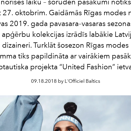
norises laiku – šoruden pasākumi notik
dz 27. oktobrim. Gaidāmās Rīgas modes 
avas 2019. gada pavasara–vasaras sezonas
 apģērbu kolekcijas izrādīs labākie Latvi
u dizaineri. Turklāt šosezon Rīgas modes
mma tiks papildināta ar vairākiem pas
ptautiska projekta “United Fashion” ietv
09.18.2018 by L'Officiel Baltics