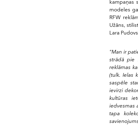
kampaņas se
modeles gai
RFW reklāma
Užāns, stili
Lara Pudovs
"Man ir pati
strādā pie
reklāmas ka
(tulk. Iela
saspēle sta
ievirzi deko
kultūras i
iedvesmas av
tapa kolek
savienojums