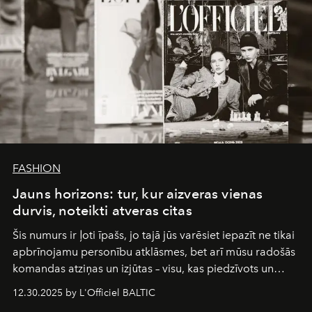
FASHION
Jauns horizons: tur, kur aizveras vienas
durvis, noteikti atveras citas
Šis numurs ir ļoti īpašs, jo tajā jūs varēsiet iepazīt ne tikai
apbrīnojamu personību atklāsmes, bet arī mūsu radošās
komandas atziņas un izjūtas – visu, kas piedzīvots un
pārdzīvots šo gandrīz 20 gadu laikā, veidojot žurnālu.
12.30.2025 by L'Officiel BALTIC
Šajā brīdī mums svarīgi pateikties visiem, kas bija kopā