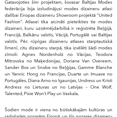
Gatavojoties šim projektam, šovasar Baltijas Modes
federācija bija izsludinājusi modes dizaineru atlasi
dalībai Eiropas dizaineru
Showroom
projektā “United
Fashion”. Atlasei tika aicināti pieteikties tie modes
dizaineri, kuru uzņēmējdarbībā ir reģistrēta Beļģijā,
Francijā, Balkānu valstīs, Vācijā, Portugālē vai Baltijas
valstīs. Pēc rūpīgas dizaineru atlases starptautiskā
līmenī, citu dizaineru starpā, tika izvēlēti šādi modes
zīmoli: Agnes Nordenholz no Vācijas, Teodora
Mitrovska no Maķedonijas, Doriane Van Overeem,
Sander Bos un Snobe no Beļģijas, Gamme Blanche
un Yannic Hong no Francijas, Duarte un Imuave no
Portugāles, Diana Arno no Igaunijas, Undress un Kristi
Andress no Lietuvas un no Latvijas – One Wolf,
Talented, Pixie Won’t Play un Vaskala.
Šodien mode ir viena no būtiskākajām kultūras un
radošajām nozarēm Eiropā, un šīs nozares dizaineru