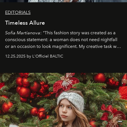
EDITORIALS
Timeless Allure
Sofia Martianova
: "This fashion story was created as a
conscious statement: a woman does not need nightfall
or an occasion to look magnificent. My creative task was
to capture
Timeless Allure
in daylight, to show luxury
12.25.2025 by L'Officiel BALTIC
that lives freely, confidently, and without permission. I
wanted her to feel radiant under the sun, where
elegance is not hidden by darkness but revealed
through clarity, movement, and presence."