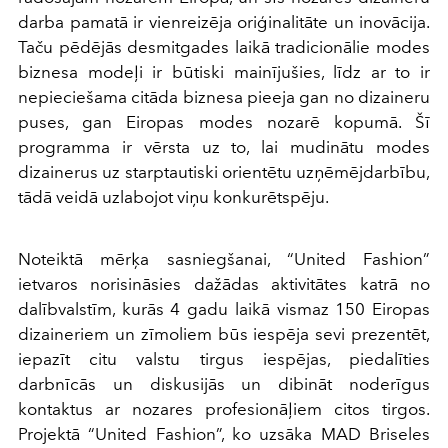
darba pamatā ir vienreizēja oriģinalitāte un inovācija.
Taču pēdējās desmitgades laikā tradicionālie modes
biznesa modeļi ir būtiski mainījušies, līdz ar to ir
nepieciešama citāda biznesa pieeja gan no dizaineru
puses, gan Eiropas modes nozarē kopumā. Šī
programma ir vērsta uz to, lai mudinātu modes
dizainerus uz starptautiski orientētu uzņēmējdarbību,
tādā veidā uzlabojot viņu konkurētspēju.
Noteiktā mērķa sasniegšanai, “United Fashion”
ietvaros norisināsies dažādas aktivitātes katrā no
dalībvalstīm, kurās 4 gadu laikā vismaz 150 Eiropas
dizaineriem un zīmoliem būs iespēja sevi prezentēt,
iepazīt citu valstu tirgus iespējas, piedalīties
darbnīcās un diskusijās un dibināt noderīgus
kontaktus ar nozares profesionāļiem citos tirgos.
Projektā “United Fashion”, ko uzsāka MAD Briseles