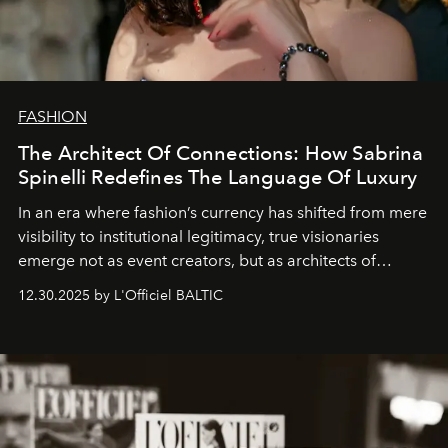
FASHION
The Architect Of Connections: How Sabrina
Spinelli Redefines The Language Of Luxury
In an era where fashion’s currency has shifted from mere
visibility to institutional legitimacy, true visionaries
emerge not as event creators, but as architects of
ecosystems.
Sabrina Spinelli
embodies this evolution—a
12.30.2025 by L'Officiel BALTIC
brand strategist with three decades of mastery in luxury,
whose work transcends consultancy to become a living
framework where creativity, commerce, and culture
converge with surgical precision.