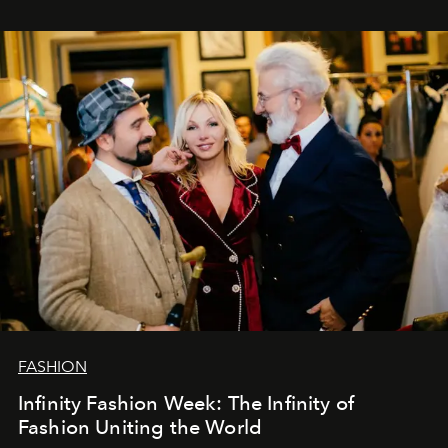
ar mums. Tās nav atvadas, bet gan cita, jauna ceļa
sākums. Ar vissirsnīgākajiem laba vēlējumiem jūsu
L’Officiel Baltic
komanda.
FASHION
Infinity Fashion Week: The Infinity of
Fashion Uniting the World