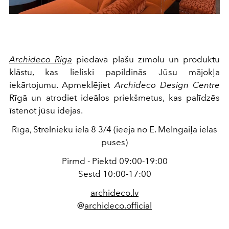
Archideco Riga
piedāvā plašu zīmolu un produktu
klāstu, kas lieliski papildinās Jūsu mājokļa
iekārtojumu. Apmeklējiet
Archideco Design Centre
Rīgā un atrodiet ideālos priekšmetus, kas palīdzēs
īstenot jūsu idejas.
Rīga, Strēlnieku iela 8 3/4 (ieeja no E. Melngaiļa ielas
puses)
Pirmd - Piektd 09:00-19:00
Sestd 10:00-17:00
archideco.lv
@
archideco.official