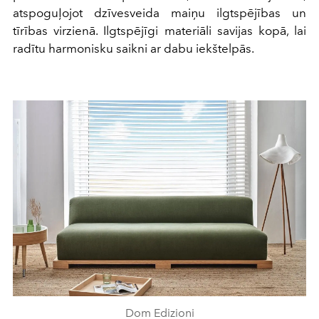
atspoguļojot dzīvesveida maiņu ilgtspējības un
tīrības virzienā. Ilgtspējīgi materiāli savijas kopā, lai
radītu harmonisku saikni ar dabu iekštelpās.
Dom Edizioni