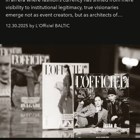
visibility to institutional legitimacy, true visionaries
emerge not as event creators, but as architects of
ecosystems.
Sabrina Spinelli
embodies this evolution—a
12.30.2025 by L'Officiel BALTIC
brand strategist with three decades of mastery in luxury,
whose work transcends consultancy to become a living
framework where creativity, commerce, and culture
converge with surgical precision.