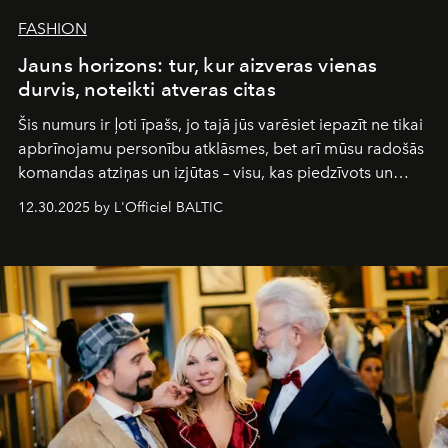
FASHION
Jauns horizons: tur, kur aizveras vienas
durvis, noteikti atveras citas
Šis numurs ir ļoti īpašs, jo tajā jūs varēsiet iepazīt ne tikai
apbrīnojamu personību atklāsmes, bet arī mūsu radošās
komandas atziņas un izjūtas – visu, kas piedzīvots un
pārdzīvots šo gandrīz 20 gadu laikā, veidojot žurnālu.
12.30.2025 by L'Officiel BALTIC
Šajā brīdī mums svarīgi pateikties visiem, kas bija kopā
ar mums. Tās nav atvadas, bet gan cita, jauna ceļa
sākums. Ar vissirsnīgākajiem laba vēlējumiem jūsu
L’Officiel Baltic
komanda.