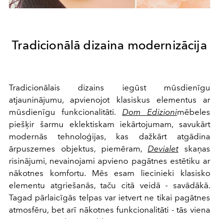
Tradicionālā dizaina modernizācija
Tradicionālais dizains iegūst mūsdienīgu
atjauninājumu, apvienojot klasiskus elementus ar
mūsdienīgu funkcionalitāti.
Dom Edizioni
mēbeles
piešķir šarmu eklektiskam iekārtojumam, savukārt
modernās tehnoloģijas, kas dažkārt atgādina
ārpuszemes objektus, piemēram,
Devialet
skaņas
risinājumi, nevainojami apvieno pagātnes estētiku ar
nākotnes komfortu. Mēs esam liecinieki klasisko
elementu atgriešanās, taču citā veidā - savādākā.
Tagad pārlaicīgās telpas var ietvert ne tikai pagātnes
atmosfēru, bet arī nākotnes funkcionalitāti - tās viena