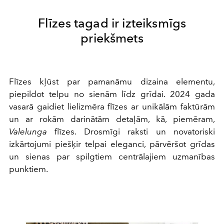
Flīzes tagad ir izteiksmīgs
priekšmets
Flīzes kļūst par pamanāmu dizaina elementu,
piepildot telpu no sienām līdz grīdai. 2024 gada
vasarā gaidiet lielizmēra flīzes ar unikālām faktūrām
un ar rokām darinātām detaļām, kā, piemēram,
Valelunga
flīzes. Drosmīgi raksti un novatoriski
izkārtojumi piešķir telpai eleganci, pārvēršot grīdas
un sienas par spilgtiem centrālajiem uzmanības
punktiem.