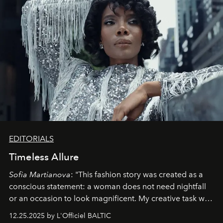
EDITORIALS
Timeless Allure
Sofia Martianova
: "This fashion story was created as a
conscious statement: a woman does not need nightfall
or an occasion to look magnificent. My creative task was
to capture
Timeless Allure
in daylight, to show luxury
12.25.2025 by L'Officiel BALTIC
that lives freely, confidently, and without permission. I