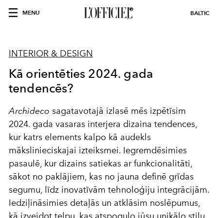
MENU
BALTIC
INTERIOR & DESIGN
Kā orientēties 2024. gada
tendencēs?
Archideco
sagatavotajā izlasē mēs izpētīsim
2024. gada vasaras interjera dizaina tendences,
kur katrs elements kalpo kā audekls
mākslinieciskajai izteiksmei. Iegremdēsimies
pasaulē, kur dizains satiekas ar funkcionalitāti,
sākot no paklājiem, kas no jauna definē grīdas
segumu, līdz inovatīvām tehnoloģiju integrācijām.
Iedziļināsimies detaļās un atklāsim noslēpumus,
kā izveidot telpu, kas atspoguļo jūsu unikālo stilu