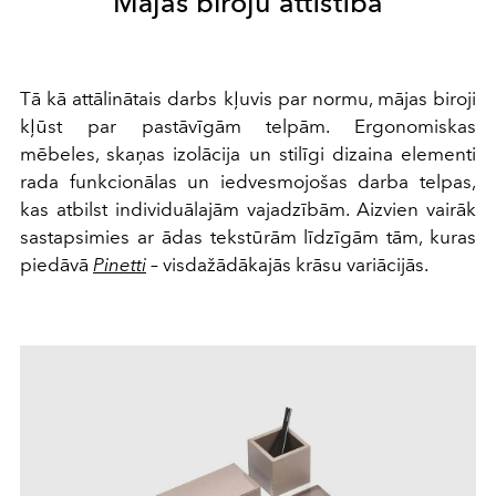
Mājas biroju attīstība
Tā kā attālinātais darbs kļuvis par normu, mājas biroji
kļūst par pastāvīgām telpām. Ergonomiskas
mēbeles, skaņas izolācija un stilīgi dizaina elementi
rada funkcionālas un iedvesmojošas darba telpas,
kas atbilst individuālajām vajadzībām. Aizvien vairāk
sastapsimies ar ādas tekstūrām līdzīgām tām, kuras
piedāvā
Pinetti
– visdažādākajās krāsu variācijās.