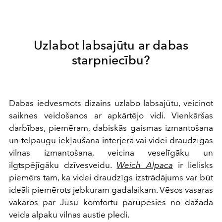
Uzlabot labsajūtu ar dabas
starpniecību?
Dabas iedvesmots dizains uzlabo labsajūtu, veicinot
saiknes veidošanos ar apkārtējo vidi. Vienkāršas
darbības, piemēram, dabiskās gaismas izmantošana
un telpaugu iekļaušana interjerā vai videi draudzīgas
vilnas izmantošana, veicina veselīgāku un
ilgtspējīgāku dzīvesveidu.
Weich Alpaca
ir lielisks
piemērs tam, ka videi draudzīgs izstrādājums var būt
ideāli piemērots jebkuram gadalaikam. Vēsos vasaras
vakaros par Jūsu komfortu parūpēsies no dažāda
veida alpaku vilnas austie pledi.