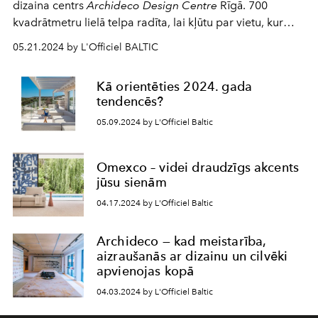
dizaina centrs
Archideco Design Centre
Rīgā. 700
kvadrātmetru lielā telpa radīta, lai kļūtu par vietu, kur
cilvēks sastopas ar amatniecības mākslu un iedvesmas
05.21.2024 by L'Officiel BALTIC
avotu interjera dizaineriem, arhitektiem un visiem
pārlaicīga un autentiska dizaina cienītājiem. Projekts
Kā orientēties 2024. gada
ietver ne tikai ekspozīciju, kurā prezentēta rūpīgi izvēlētu
tendencēs?
ražotāju produkcija no visas pasaules, ļaujot izveidot
05.09.2024 by L'Officiel Baltic
interjeru no A līdz Z, bet arī ekskluzīvu un bagātīgu
materiālu bibliotēku – vidi, kur uzplaukt radošām idejām
un neierastiem risinājumiem.
Omexco – videi draudzīgs akcents
jūsu sienām
04.17.2024 by L'Officiel Baltic
Archideco — kad meistarība,
aizraušanās ar dizainu un cilvēki
apvienojas kopā
04.03.2024 by L'Officiel Baltic