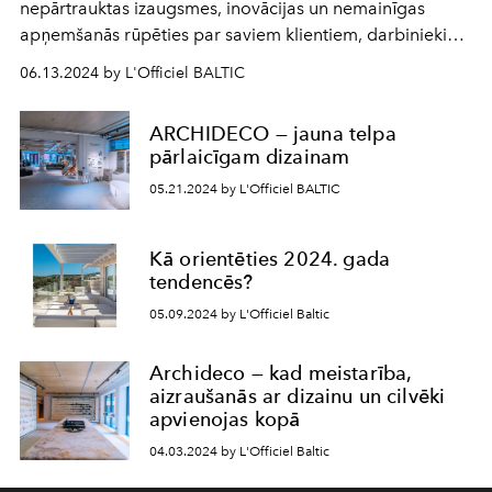
nepārtrauktas izaugsmes, inovācijas un nemainīgas
apņemšanās rūpēties par saviem klientiem, darbiniekiem
un vidi. Izcilie produkti iemieso kvalitāti un ilgmūžību, kas
06.13.2024 by L'Officiel BALTIC
ir izstrādāti tā, lai izturētu vairākas paaudzes.
ARCHIDECO — jauna telpa
pārlaicīgam dizainam
05.21.2024 by L'Officiel BALTIC
Kā orientēties 2024. gada
tendencēs?
05.09.2024 by L'Officiel Baltic
Archideco — kad meistarība,
aizraušanās ar dizainu un cilvēki
apvienojas kopā
04.03.2024 by L'Officiel Baltic