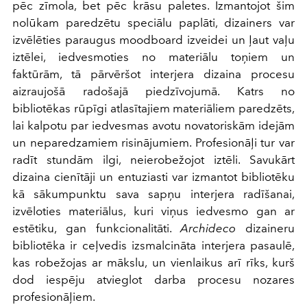
pēc zīmola, bet pēc krāsu paletes. Izmantojot šim
nolūkam paredzētu speciālu paplāti, dizainers var
izvēlēties paraugus moodboard izveidei un ļaut vaļu
iztēlei, iedvesmoties no materiālu toņiem un
faktūrām, tā pārvēršot interjera dizaina procesu
aizraujošā radošajā piedzīvojumā. Katrs no
bibliotēkas rūpīgi atlasītajiem materiāliem paredzēts,
lai kalpotu par iedvesmas avotu novatoriskām idejām
un neparedzamiem risinājumiem. Profesionāļi tur var
radīt stundām ilgi, neierobežojot iztēli. Savukārt
dizaina cienītāji un entuziasti var izmantot bibliotēku
kā sākumpunktu sava sapņu interjera radīšanai,
izvēloties materiālus, kuri viņus iedvesmo gan ar
estētiku, gan funkcionalitāti.
Archideco
dizaineru
bibliotēka ir ceļvedis izsmalcināta interjera pasaulē,
kas robežojas ar mākslu, un vienlaikus arī rīks, kurš
dod iespēju atvieglot darba procesu nozares
profesionāļiem.