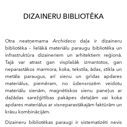
DIZAINERU BIBLIOTĒKA
Otra neatņemama
Archideco
daļa ir dizaineru
bibliotēka – lielākā materiālu paraugu bibliotēka un
infrastruktūra dizaineriem un arhitektiem reģionā.
Tajā var atrast gan visplašāk izmantotos, gan
neparastākos marmora, koka, tekstila, ādas, stikla un
metāla paraugus, arī sienu un grīdas apdares
materiālus, piemēram, no ūdensrozēm veidotu
materiālu sienām, magnētiskos sienu paneļus ar
dažādas sarežģītības pakāpes detaļām vai koka
apdares materiālus ar visneparastākajām faktūrām un
krāsu kombinācijām.
Dizaineru bibliotēkas paraugi ir sistematizēti nevis