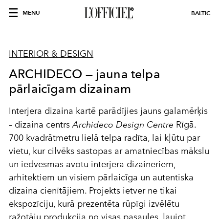
MENU
BALTIC
INTERIOR & DESIGN
ARCHIDECO — jauna telpa
pārlaicīgam dizainam
Interjera dizaina kartē parādījies jauns galamērķis
– dizaina centrs
Archideco Design Centre
Rīgā.
700 kvadrātmetru lielā telpa radīta, lai kļūtu par
vietu, kur cilvēks sastopas ar amatniecības mākslu
un iedvesmas avotu interjera dizaineriem,
arhitektiem un visiem pārlaicīga un autentiska
dizaina cienītājiem. Projekts ietver ne tikai
ekspozīciju, kurā prezentēta rūpīgi izvēlētu
ražotāju produkcija no visas pasaules, ļaujot