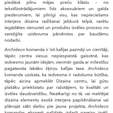
piedāvā pilnu mājas preču klāstu – no
tekstilizstrādājumiem līdz aksesuāriem un galda
piederumiem, lai pilnīgi visu, kas nepieciešams
interjera dizaina radīšanai jebkurā telpā, varētu
iegādāties vienuviet un produktu izvēles process no
sarežģīta uzdevuma pārvērstos par baudāmu
nodarbi.
Archideco
komanda ir īsti kafijas pazinēji un cienītāji,
tāpēc centra viesus nepiespiestā gaisotnē, kas
iedvesmo jaunām idejām, vienmēr gaida ar mīlestību
pagatavota labāko šķirņu kafijas tase.
Archideco
komanda uzskata, ka iedvesma ir radošuma būtība,
tāpēc aicina apmeklēt Dizaina centru, lai gūtu
plašāku priekšstatu par ražotājiem, to kvalitāti un
izvēles daudzveidību. Neatkarīgi no tā, vai meklējat
dizaina elementu esošā interjera papildināšanai vai
plānojat sākt darbu pie jauna projekta,
Archideco
komandas eksperti palīdzēs izdarīt pareizo izvēli,