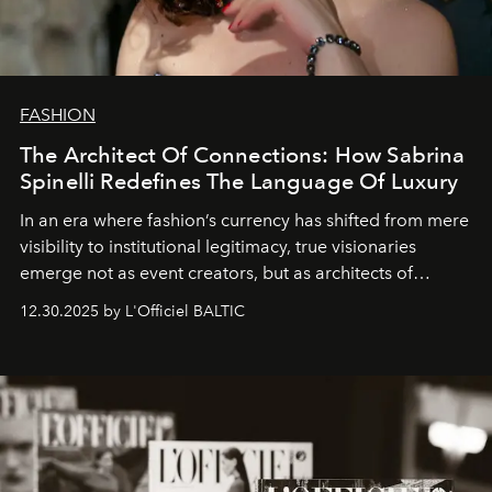
FASHION
The Architect Of Connections: How Sabrina
Spinelli Redefines The Language Of Luxury
In an era where fashion’s currency has shifted from mere
visibility to institutional legitimacy, true visionaries
emerge not as event creators, but as architects of
ecosystems.
Sabrina Spinelli
embodies this evolution—a
12.30.2025 by L'Officiel BALTIC
brand strategist with three decades of mastery in luxury,
whose work transcends consultancy to become a living
framework where creativity, commerce, and culture
converge with surgical precision.