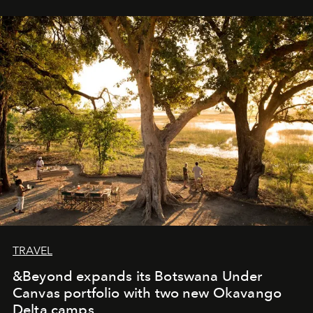
immediately, and not everyone is ready to accept right
away. Time is essential, for beneath countless irresistible
masks, something truly beautiful hides modestly, without
seeking attention. To perceive the real essence, one
needs the art of reinterpretation. We have named this
look "Olivante".
TRAVEL
&Beyond expands its Botswana Under
Canvas portfolio with two new Okavango
Delta camps