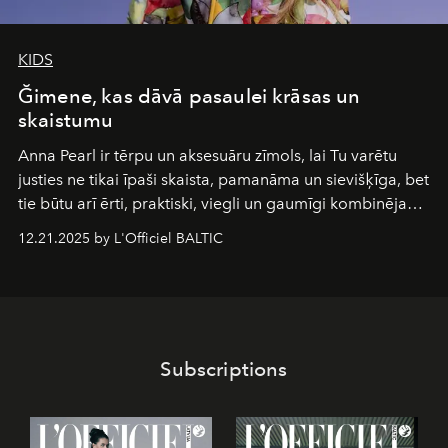
KIDS
Ğimene, kas dāvā pasaulei krāsas un
skaistumu
Anna Pearl
ir tērpu un aksesuāru zīmols, lai Tu varētu
justies ne tikai īpaši skaista, pamanāma un sievišķīga, bet
tie būtu arī ērti, praktiski, viegli un gaumīgi kombinējami
gan savā starpā, gan varētu pavadīt Tevi jebkuros dzīves
12.21.2025 by L'Officiel BALTIC
piedzīvojumos.
Subscriptions