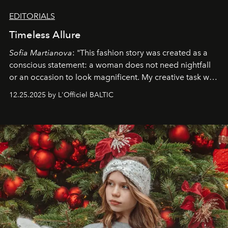
EDITORIALS
Timeless Allure
Sofia Martianova
: "This fashion story was created as a
conscious statement: a woman does not need nightfall
or an occasion to look magnificent. My creative task was
to capture
Timeless Allure
in daylight, to show luxury
12.25.2025 by L'Officiel BALTIC
that lives freely, confidently, and without permission. I
wanted her to feel radiant under the sun, where
elegance is not hidden by darkness but revealed
through clarity, movement, and presence."