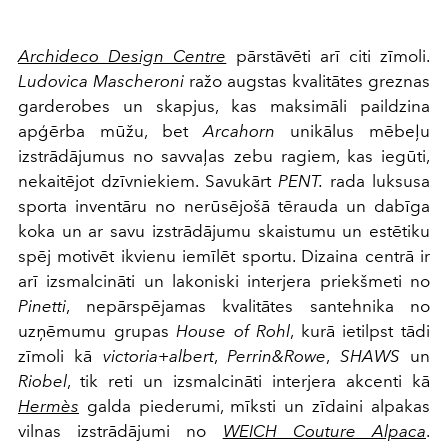
Archideco Design Centre
pārstāvēti arī citi zīmoli.
Ludovica Mascheroni
ražo augstas kvalitātes greznas
garderobes un skapjus, kas maksimāli paildzina
apģērba mūžu, bet
Arcahorn
unikālus mēbeļu
izstrādājumus no savvaļas zebu ragiem, kas iegūti,
nekaitējot dzīvniekiem. Savukārt
PENT.
rada luksusa
sporta inventāru no nerūsējošā tērauda un dabīga
koka un ar savu izstrādājumu skaistumu un estētiku
spēj motivēt ikvienu iemīlēt sportu. Dizaina centrā ir
arī izsmalcināti un lakoniski interjera priekšmeti no
Pinetti
, nepārspējamas kvalitātes santehnika no
uzņēmumu grupas
House of Rohl
, kurā ietilpst tādi
zīmoli kā
victoria+albert
,
Perrin&Rowe
,
SHAWS
un
Riobel
, tik reti un izsmalcināti interjera akcenti kā
Hermès
galda piederumi, mīksti un zīdaini alpakas
vilnas izstrādājumi no
WEICH Couture Alpaca
.