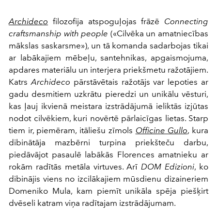
Archideco
filozofija atspoguļojas frāzē
Connecting
craftsmanship with people
(«Cilvēka un amatniecības
mākslas saskarsme»), un tā komanda sadarbojas tikai
ar labākajiem mēbeļu, santehnikas, apgaismojuma,
apdares materiālu un interjera priekšmetu ražotājiem.
Katrs
Archideco
pārstāvētais ražotājs var lepoties ar
gadu desmitiem uzkrātu pieredzi un unikālu vēsturi,
kas ļauj ikvienā meistara izstrādājumā ieliktās izjūtas
nodot cilvēkiem, kuri novērtē pārlaicīgas lietas. Starp
tiem ir, piemēram, itāliešu zīmols
Officine Gullo
, kura
dibinātāja mazbērni turpina priekšteču darbu,
piedāvājot pasaulē labākās Florences amatnieku ar
rokām radītās metāla virtuves. Arī
DOM Edizioni
, ko
dibinājis viens no izcilākajiem mūsdienu dizaineriem
Domeniko Mula, kam piemīt unikāla spēja piešķirt
dvēseli katram viņa radītajam izstrādājumam.