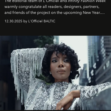
The editorial team of
L'Officiel
and
Infinity Fashion Week
warmly congratulate all readers, designers, partners,
and friends of the project on the upcoming New Year.
May 2026 bring growth, inspiration, bold ideas, and new
12.30.2025 by L'Officiel BALTIC
achievements.