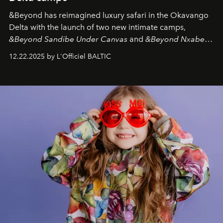
&Beyond
has reimagined luxury safari in the Okavango
Delta with the launch of two new intimate camps,
&Beyond Sandibe Under Canvas
and
&Beyond Nxabega
Under Canvas
. Together with the newly refurbished
12.22.2025 by L'Officiel BALTIC
&Beyond Chobe Under Canvas
, they complete a
seamless seven-night circuit through Botswana’s most
iconic wild places, a journey offering a rare combination
of adventure, intimacy, and sustainability.
Botswana
Under Canvas
is not a lodge — it’s the wild, felt, heard,
and breathed — an experience where comfort and
wilderness merge so completely that you become part
of it.