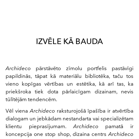
IZVĒLE KĀ BAUDA
Archideco
pārstāvēto zīmolu portfelis pastāvīgi
papildinās, tāpat kā materiālu bibliotēka, taču tos
vieno kopīgas vērtības un estētika, kā arī tas, ka
priekšroka tiek dota pārlaicīgam dizainam, nevis
tūlītējām tendencēm.
Vēl viena
Archideco
raksturojošā īpašība ir atvērtība
dialogam un jebkādam nestandarta vai specializētam
klientu pieprasījumam.
Archideco
pamatā ir
koncepcija one stop shop, dizaina centrs
Archideco