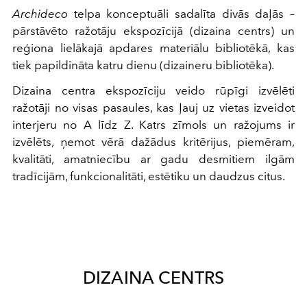
Archideco
telpa konceptuāli sadalīta divās daļās –
pārstāvēto ražotāju ekspozīcijā (dizaina centrs) un
reģiona lielākajā apdares materiālu bibliotēkā, kas
tiek papildināta katru dienu (dizaineru bibliotēka).
Dizaina centra ekspozīciju veido rūpīgi izvēlēti
ražotāji no visas pasaules, kas ļauj uz vietas izveidot
interjeru no A līdz Z. Katrs zīmols un ražojums ir
izvēlēts, ņemot vērā dažādus kritērijus, piemēram,
kvalitāti, amatniecību ar gadu desmitiem ilgām
tradīcijām, funkcionalitāti, estētiku un daudzus citus.
DIZAINA CENTRS