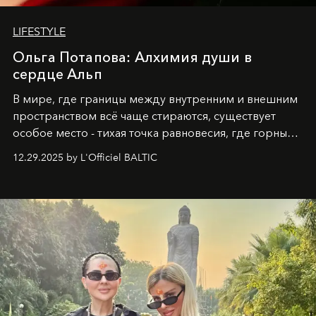
LIFESTYLE
Ольга Потапова: Алхимия души в
сердце Альп
В мире, где границы между внутренним и внешним
пространством всё чаще стираются, существует
особое место - тихая точка равновесия, где горные
вершины Швейцарии встречаются с бездонными
12.29.2025 by L'Officiel BALTIC
глубинами человеческой души. Здесь, на стыке
вечного льда и вечных вопросов, живёт и творит
Ольга Потапова - женщина, чей путь от поиска
истины превратился в искусство превращения
человеческих кризисов в возможности для
возрождения.