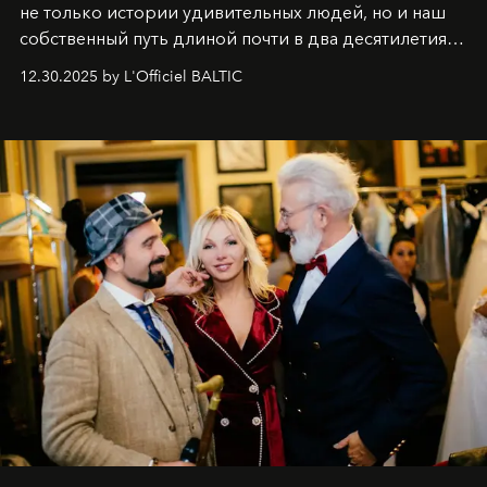
не только истории удивительных людей, но и наш
собственный путь длиной почти в два десятилетия.
Вместо привычного подведения итогов мы от всей
12.30.2025 by L'Officiel BALTIC
души говорим спасибо каждому, кто был с нами все
эти годы. И ни в коем случае не прощаемся. С
самыми искренними пожеланиями и теплом, ваша
команда
L’Officiel Baltic
.