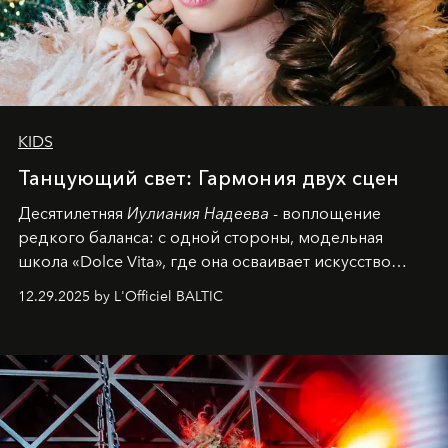
KIDS
Танцующий свет: Гармония двух сцен
Десятилетняя
Иулиания Надеева
- воплощение
редкого баланса: с одной стороны, модельная
школа «Dolce Vita», где она осваивает искусство
позы и образа, с другой - подготовительная
12.29.2025 by L'Officiel BALTIC
балетная студия при хореографическом училище,
куда она приходит с четырехлетним стажем
танцевального пути за плечами.