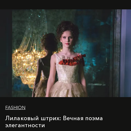
престижных международных изданий
FILLINI January
2025
и
LUXIA June 2025
, представляет собой
уникальное явление современной культуры.
FASHION
Лилаковый штрих: Вечная поэма
элегантности