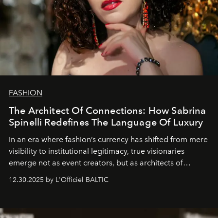
FASHION
The Architect Of Connections: How Sabrina
Spinelli Redefines The Language Of Luxury
In an era where fashion’s currency has shifted from mere
visibility to institutional legitimacy, true visionaries
emerge not as event creators, but as architects of
ecosystems.
Sabrina Spinelli
embodies this evolution—a
12.30.2025 by L'Officiel BALTIC
brand strategist with three decades of mastery in luxury,
whose work transcends consultancy to become a living
framework where creativity, commerce, and culture