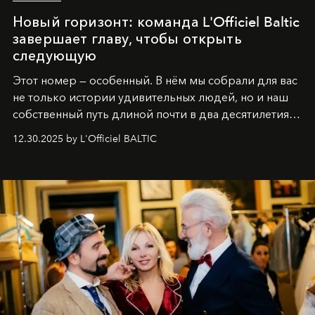
Новый горизонт: команда L'Officiel Baltic
завершает главу, чтобы открыть
следующую
Этот номер — особенный. В нём мы собрали для вас
не только истории удивительных людей, но и наш
собственный путь длиной почти в два десятилетия.
Вместо привычного подведения итогов мы от всей
12.30.2025 by L'Officiel BALTIC
души говорим спасибо каждому, кто был с нами все
эти годы. И ни в коем случае не прощаемся. С
самыми искренними пожеланиями и теплом, ваша
команда
L’Officiel Baltic
.