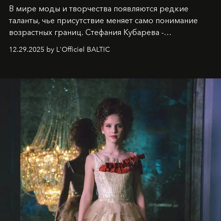
В мире моды и творчества появляются редкие
таланты, чье присутствие меняет само понимание
возрастных границ. Стефания Кубарева -
десятилетняя обладательница невероятной
12.29.2025 by L'Officiel BALTIC
харизмы, чье имя уже украшает обложки
престижных международных изданий
FILLINI January
2025
и
LUXIA June 2025
, представляет собой
уникальное явление современной культуры.