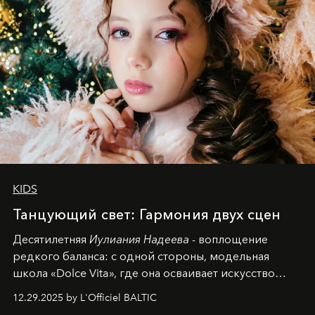
KIDS
Танцующий свет: Гармония двух сцен
Десятилетняя
Иулиания Надеева
- воплощение
редкого баланса: с одной стороны, модельная
школа «Dolce Vita», где она осваивает искусство
позы и образа, с другой - подготовительная
12.29.2025 by L'Officiel BALTIC
балетная студия при хореографическом училище,