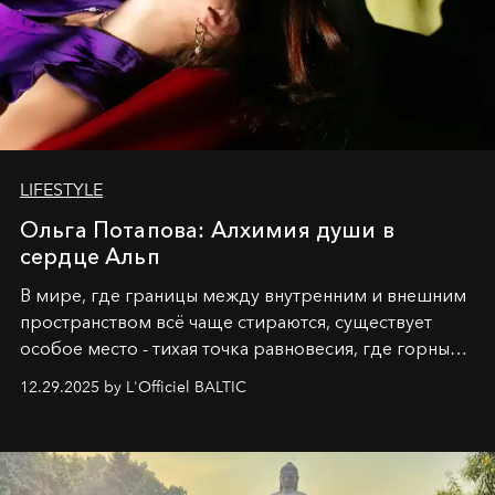
LIFESTYLE
Ольга Потапова: Алхимия души в
сердце Альп
В мире, где границы между внутренним и внешним
пространством всё чаще стираются, существует
особое место - тихая точка равновесия, где горные
вершины Швейцарии встречаются с бездонными
12.29.2025 by L'Officiel BALTIC
глубинами человеческой души. Здесь, на стыке
вечного льда и вечных вопросов, живёт и творит
Ольга Потапова - женщина, чей путь от поиска
истины превратился в искусство превращения