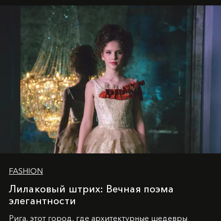
2025
и
LUXIA June 2025
, представляет собой
уникальное явление современной культуры.
FASHION
Лилаковый штрих: Вечная поэма
элегантности
Рига, этот город, где архитектурные шедевры