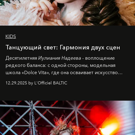
KIDS
Танцующий свет: Гармония двух сцен
Десятилетняя
Иулиания Надеева
- воплощение
редкого баланса: с одной стороны, модельная
школа «Dolce Vita», где она осваивает искусство
позы и образа, с другой - подготовительная
12.29.2025 by L'Officiel BALTIC
балетная студия при хореографическом училище,
куда она приходит с четырехлетним стажем
танцевального пути за плечами.