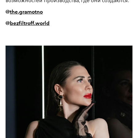
возможностей производства, где они создаются.
@
the.gramotno
@
bezfiltroff.world