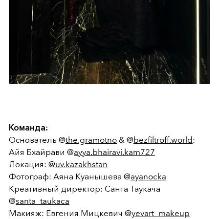
Команда:
Основатель @
the.gramotno
& @
bezfiltroff.world
:
Айя Бхайрави @
ayya.bhairavi.kam727
Локация: @
uv.kazakhstan
Фотограф: Аяна Куанышева @
ayanocka
Креативный директор: Санта Таукача
@
santa_taukaca
Макияж: Евгения Мицкевич @
yevart_makeup