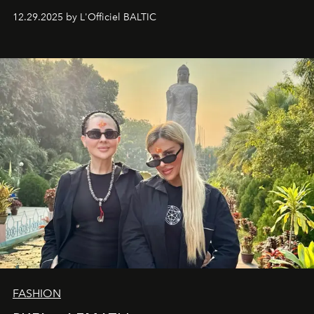
вершины Швейцарии встречаются с бездонными
12.29.2025 by L'Officiel BALTIC
глубинами человеческой души. Здесь, на стыке
вечного льда и вечных вопросов, живёт и творит
Ольга Потапова - женщина, чей путь от поиска
истины превратился в искусство превращения
человеческих кризисов в возможности для
возрождения.
FASHION