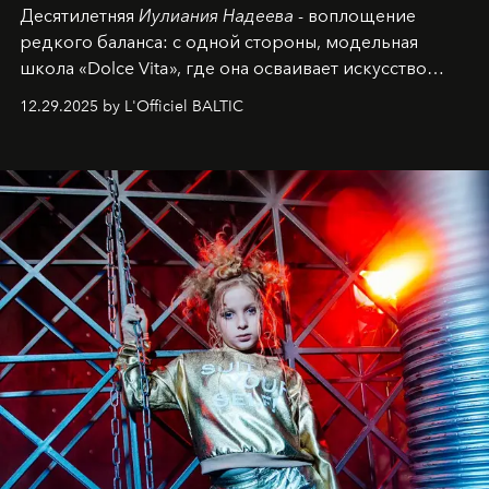
Десятилетняя
Иулиания Надеева
- воплощение
редкого баланса: с одной стороны, модельная
школа «Dolce Vita», где она осваивает искусство
позы и образа, с другой - подготовительная
12.29.2025 by L'Officiel BALTIC
балетная студия при хореографическом училище,
куда она приходит с четырехлетним стажем
танцевального пути за плечами.