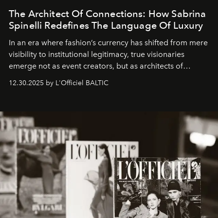
The Architect Of Connections: How Sabrina
Spinelli Redefines The Language Of Luxury
In an era where fashion’s currency has shifted from mere
visibility to institutional legitimacy, true visionaries
emerge not as event creators, but as architects of
ecosystems.
Sabrina Spinelli
embodies this evolution—a
12.30.2025 by L'Officiel BALTIC
brand strategist with three decades of mastery in luxury,
whose work transcends consultancy to become a living
framework where creativity, commerce, and culture
converge with surgical precision.