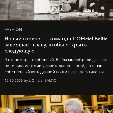
FASHION
Новый горизонт: команда L'Officiel Baltic
завершает главу, чтобы открыть
следующую
Этот номер — особенный. В нём мы собрали для вас
не только истории удивительных людей, но и наш
собственный путь длиной почти в два десятилетия.
Вместо привычного подведения итогов мы от всей
12.30.2025 by L'Officiel BALTIC
души говорим спасибо каждому, кто был с нами все
эти годы. И ни в коем случае не прощаемся. С
самыми искренними пожеланиями и теплом, ваша
команда
L’Officiel Baltic
.