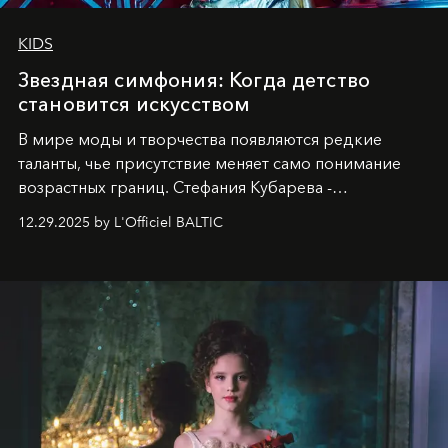
KIDS
Звездная симфония: Когда детство
становится искусством
В мире моды и творчества появляются редкие
таланты, чье присутствие меняет само понимание
возрастных границ. Стефания Кубарева -
десятилетняя обладательница невероятной
12.29.2025 by L'Officiel BALTIC
харизмы, чье имя уже украшает обложки
престижных международных изданий
FILLINI January
2025
и
LUXIA June 2025
, представляет собой
уникальное явление современной культуры.