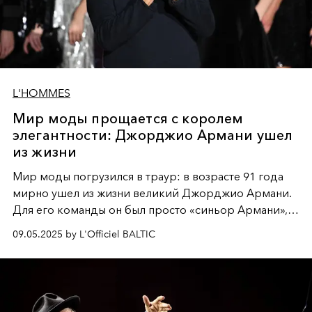
L'HOMMES
Мир моды прощается с королем
элегантности: Джорджио Армани ушел
из жизни
Мир моды погрузился в траур: в возрасте 91 года
мирно ушел из жизни великий Джорджио Армани.
Для его команды он был просто «синьор Армани»,
для прессы — «король Джорджио» — имя,
09.05.2025 by L'Officiel BALTIC
наполненное уважением, любовью и глубокой
признательностью.