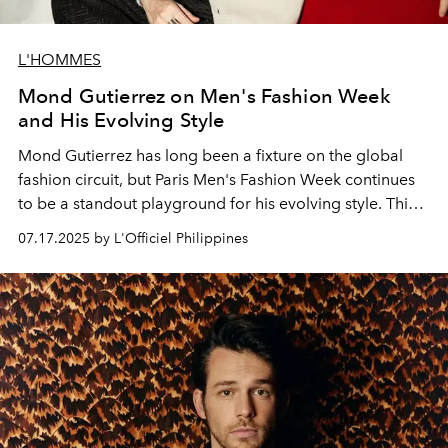
L'HOMMES
Mond Gutierrez on Men's Fashion Week
and His Evolving Style
Mond Gutierrez
has long been a fixture on the global
fashion circuit, but
Paris Men's Fashion Week
continues
to be a standout playground for his evolving style. This
season, we caught up with him for an exclusive
07.17.2025 by L'Officiel Philippines
conversation just as he wrapped his appearances at two
of the week's most anticipated shows:
Kenzo
and
Hermès
.