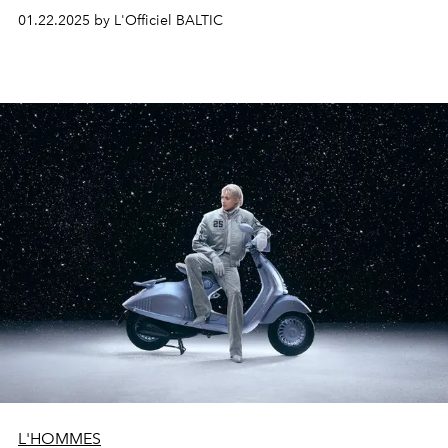
салон автомобилей pre-owned и сервисный центр.
01.22.2025 by L'Officiel BALTIC
Это место, где клиенты и энтузиасты
Ferrari
могут
ознакомиться с тщательно подобранной
коллекцией автомобилей и получить полный спектр
услуг класса-люкс. «Более десяти лет упорного
труда увенчались замечательным результатом», — с
удовлетворением отмечает
руководитель Cavallino
Riga Айя Балтрайте
.
L'HOMMES