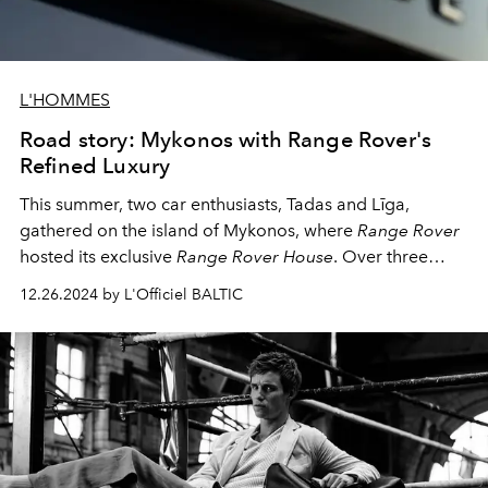
L'HOMMES
Road story: Mykonos with Range Rover's
Refined Luxury
This summer, two car enthusiasts, Tadas and Līga,
gathered on the island of Mykonos, where
Range Rover
hosted its exclusive
Range Rover House
. Over three
days, they experienced the brand's dedication to
12.26.2024 by L'Officiel BALTIC
blending automotive design with the timeless beauty of
the Mediterranean, and this is how it all went.