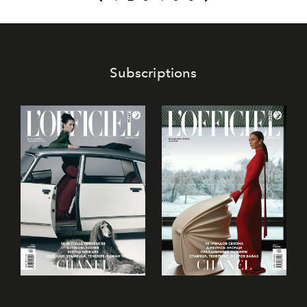
семеркой" и саге "Фантастические твари".
Subscriptions