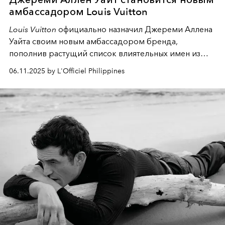
амбассадором Louis Vuitton
Louis Vuitton
официально назначил Джереми Аллена
Уайта своим новым амбассадором бренда,
пополнив растущий список влиятельных имен из
мира культуры и развлечений. Обладатель премий
06.11.2025 by L'Officiel Philippines
"Эмми" и "Золотой глобус" теперь будет
представлять французский дом моды.