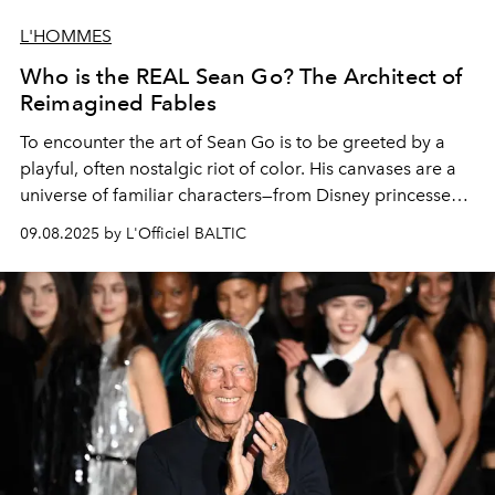
L'HOMMES
Who is the REAL Sean Go? The Architect of
Reimagined Fables
To encounter the art of Sean Go is to be greeted by a
playful, often nostalgic riot of color. His canvases are a
universe of familiar characters—from Disney princesses
to Marvel superheroes—reimagined in a style that is both
09.08.2025 by L'Officiel BALTIC
childlike and deeply sophisticated.