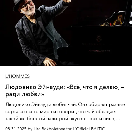
L'HOMMES
Людовико Эйнауди: «Всё, что я делаю, —
ради любви»
Людовико Эйнауди любит чай. Он собирает разные
сорта со всего мира и говорит, что чай обладает
такой же богатой палитрой вкусов — как и вино,
только без алкоголя.
08.31.2025 by Lira Bekbolatova for L'Officiel BALTIC