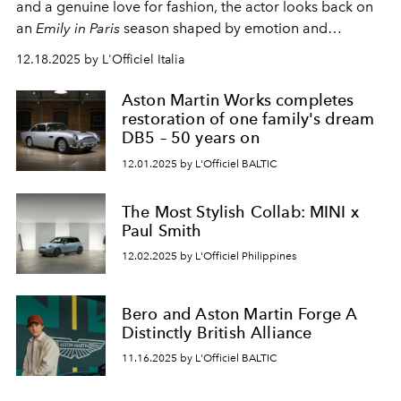
and a genuine love for fashion, the actor looks back on
an
Emily in Paris
season shaped by emotion and
intersecting cultural influences. The new season arrives
12.18.2025 by L'Officiel Italia
on Netflix on December 18.
Aston Martin Works completes
restoration of one family's dream
DB5 – 50 years on
12.01.2025 by L'Officiel BALTIC
The Most Stylish Collab: MINI x
Paul Smith
12.02.2025 by L'Officiel Philippines
Bero and Aston Martin Forge A
Distinctly British Alliance
11.16.2025 by L'Officiel BALTIC