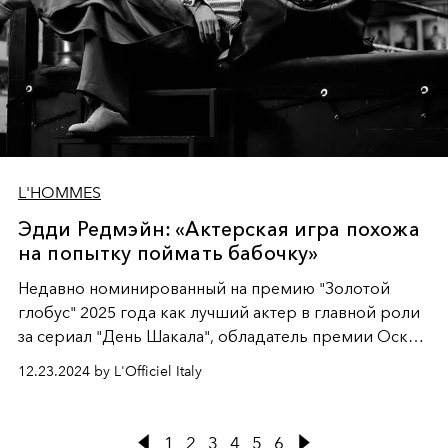
L'HOMMES
Эдди Редмэйн: «Актерская игра похожа
на попытку поймать бабочку»
Недавно номинированный на премию "Золотой
глобус" 2025 года как лучший актер в главной роли
за сериал "День Шакала", обладатель премии Оскар
за "Теорию всего",
Эдди Редмэйн
на протяжении
12.23.2024 by L'Officiel Italy
двадцати лет воплощает самые разные роли: от
трансгендерной художницы в "Девушке из Дании"
до активиста Тома Хейдена в "Суде над чикагской
1
2
3
4
5
6