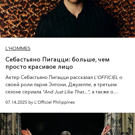
L'HOMMES
Себастьяно Пигацци: больше, чем
просто красивое лицо
Актер Себастьяно Пигацци рассказал
L'OFFICIEL
о
своей роли парня Энтони, Джузеппе, в третьем
сезоне сериала
"And Just Like That...",
а также о
стереотипном образе сердцееда, как на экране, так
07.14.2025 by L'Officiel Philippines
и в жизни.