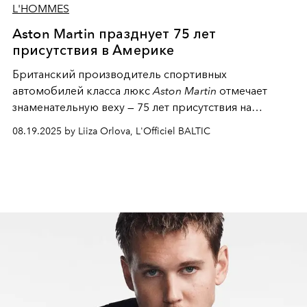
L'HOMMES
Aston Martin празднует 75 лет
присутствия в Америке
Британский производитель спортивных
автомобилей класса люкс
Aston Martin
отмечает
знаменательную веху — 75 лет присутствия на
американском континенте. В честь этого юбилея
08.19.2025 by Liiza Orlova, L'Officiel BALTIC
компания представила эксклюзивную коллекцию
Thrillseeker Collection
на престижном мероприятии
Monterey Car Week 2025
.