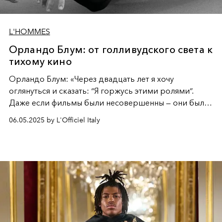
L'HOMMES
Орландо Блум: от голливудского света к
тихому кино
Орландо Блум: «Через двадцать лет я хочу
оглянуться и сказать: “Я горжусь этими ролями”.
Даже если фильмы были несовершенны — они были
важны. Актёры становятся интересными только
06.05.2025 by L'Officiel Italy
через тридцать лет в профессии. И я, кажется, уже
близко».