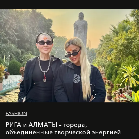
вечного льда и вечных вопросов, живёт и творит
Ольга Потапова - женщина, чей путь от поиска
истины превратился в искусство превращения
человеческих кризисов в возможности для
возрождения.
FASHION
РИГА и АЛМАТЫ – города,
объединённые творческой энергией