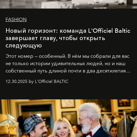
FASHION
Новый горизонт: команда L'Officiel Baltic
завершает главу, чтобы открыть
следующую
Этот номер — особенный. В нём мы собрали для вас
не только истории удивительных людей, но и наш
собственный путь длиной почти в два десятилетия.
Вместо привычного подведения итогов мы от всей
12.30.2025 by L'Officiel BALTIC
души говорим спасибо каждому, кто был с нами все
эти годы. И ни в коем случае не прощаемся. С
самыми искренними пожеланиями и теплом, ваша
команда
L’Officiel Baltic
.