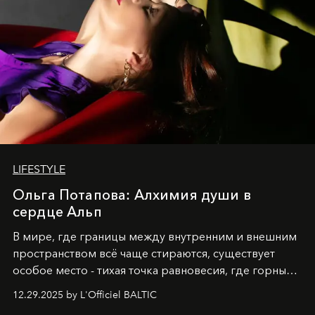
LIFESTYLE
Ольга Потапова: Алхимия души в
сердце Альп
В мире, где границы между внутренним и внешним
пространством всё чаще стираются, существует
особое место - тихая точка равновесия, где горные
вершины Швейцарии встречаются с бездонными
12.29.2025 by L'Officiel BALTIC
глубинами человеческой души. Здесь, на стыке