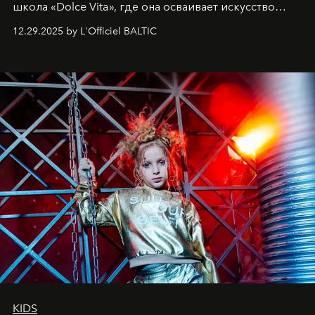
школа «Dolce Vita», где она осваивает искусство
позы и образа, с другой - подготовительная
12.29.2025 by L'Officiel BALTIC
балетная студия при хореографическом училище,
куда она приходит с четырехлетним стажем
танцевального пути за плечами.
KIDS