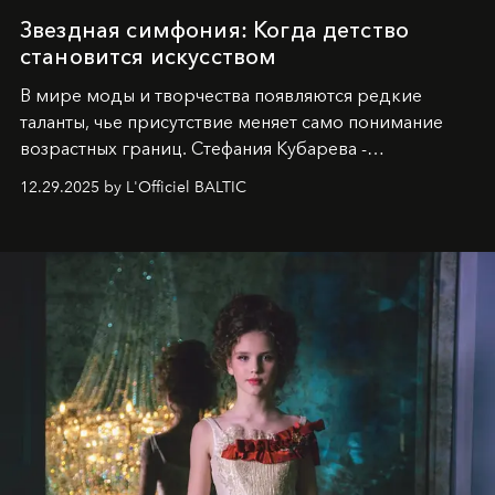
Звездная симфония: Когда детство
становится искусством
В мире моды и творчества появляются редкие
таланты, чье присутствие меняет само понимание
возрастных границ. Стефания Кубарева -
десятилетняя обладательница невероятной
12.29.2025 by L'Officiel BALTIC
харизмы, чье имя уже украшает обложки
престижных международных изданий
FILLINI January
2025
и
LUXIA June 2025
, представляет собой
уникальное явление современной культуры.