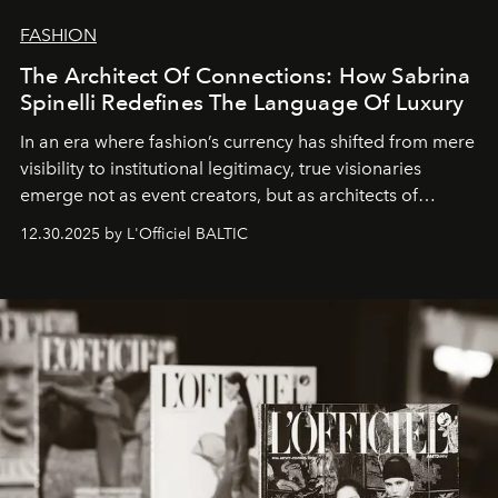
FASHION
The Architect Of Connections: How Sabrina
Spinelli Redefines The Language Of Luxury
In an era where fashion’s currency has shifted from mere
visibility to institutional legitimacy, true visionaries
emerge not as event creators, but as architects of
ecosystems.
Sabrina Spinelli
embodies this evolution—a
12.30.2025 by L'Officiel BALTIC
brand strategist with three decades of mastery in luxury,
whose work transcends consultancy to become a living
framework where creativity, commerce, and culture
converge with surgical precision.