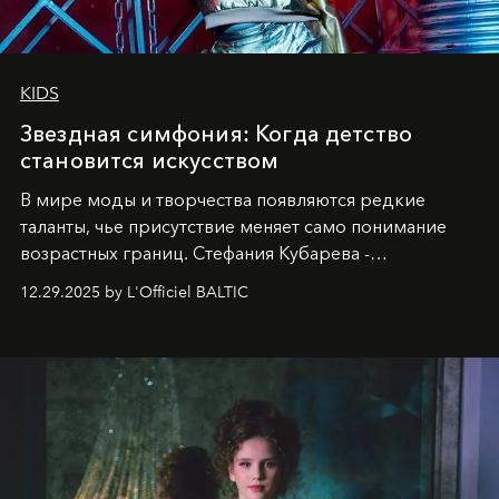
KIDS
Звездная симфония: Когда детство
становится искусством
В мире моды и творчества появляются редкие
таланты, чье присутствие меняет само понимание
возрастных границ. Стефания Кубарева -
десятилетняя обладательница невероятной
12.29.2025 by L'Officiel BALTIC
харизмы, чье имя уже украшает обложки
престижных международных изданий
FILLINI January
2025
и
LUXIA June 2025
, представляет собой
уникальное явление современной культуры.