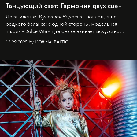
Танцующий свет: Гармония двух сцен
Десятилетняя
Иулиания Надеева
- воплощение
редкого баланса: с одной стороны, модельная
школа «Dolce Vita», где она осваивает искусство
позы и образа, с другой - подготовительная
12.29.2025 by L'Officiel BALTIC
балетная студия при хореографическом училище,
куда она приходит с четырехлетним стажем
танцевального пути за плечами.