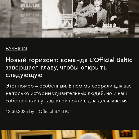
FASHION
Новый горизонт: команда L'Officiel Baltic
завершает главу, чтобы открыть
следующую
Этот номер — особенный. В нём мы собрали для вас
не только истории удивительных людей, но и наш
собственный путь длиной почти в два десятилетия.
Вместо привычного подведения итогов мы от всей
12.30.2025 by L'Officiel BALTIC
души говорим спасибо каждому, кто был с нами все
эти годы. И ни в коем случае не прощаемся. С
самыми искренними пожеланиями и теплом, ваша
команда
L’Officiel Baltic
.