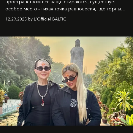
пространством всё чаще стираются, существует
особое место - тихая точка равновесия, где горные
вершины Швейцарии встречаются с бездонными
12.29.2025 by L'Officiel BALTIC
глубинами человеческой души. Здесь, на стыке
вечного льда и вечных вопросов, живёт и творит
Ольга Потапова - женщина, чей путь от поиска
истины превратился в искусство превращения
человеческих кризисов в возможности для
возрождения.