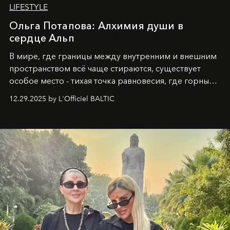
LIFESTYLE
Ольга Потапова: Алхимия души в
сердце Альп
В мире, где границы между внутренним и внешним
пространством всё чаще стираются, существует
особое место - тихая точка равновесия, где горные
вершины Швейцарии встречаются с бездонными
12.29.2025 by L'Officiel BALTIC
глубинами человеческой души. Здесь, на стыке
вечного льда и вечных вопросов, живёт и творит
Ольга Потапова - женщина, чей путь от поиска
истины превратился в искусство превращения
человеческих кризисов в возможности для
возрождения.