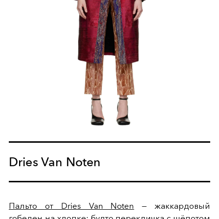
Dries Van Noten
Пальто от Dries Van Noten
— жаккардовый
гобелен на хлопке: будто перекличка с шёпотом