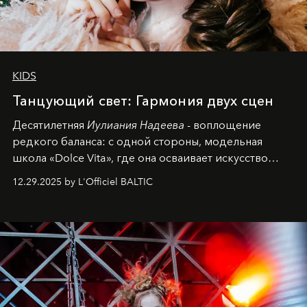
KIDS
Танцующий свет: Гармония двух сцен
Десятилетняя
Иулиания Надеева
- воплощение
редкого баланса: с одной стороны, модельная
школа «Dolce Vita», где она осваивает искусство
позы и образа, с другой - подготовительная
12.29.2025 by L'Officiel BALTIC
балетная студия при хореографическом училище,
куда она приходит с четырехлетним стажем
танцевального пути за плечами.