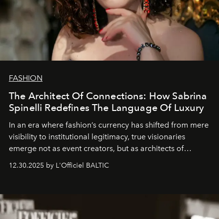
FASHION
The Architect Of Connections: How Sabrina
Spinelli Redefines The Language Of Luxury
In an era where fashion’s currency has shifted from mere
visibility to institutional legitimacy, true visionaries
emerge not as event creators, but as architects of
ecosystems.
Sabrina Spinelli
embodies this evolution—a
12.30.2025 by L'Officiel BALTIC
brand strategist with three decades of mastery in luxury,
whose work transcends consultancy to become a living
framework where creativity, commerce, and culture
converge with surgical precision.