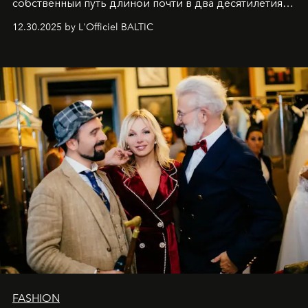
собственный путь длиной почти в два десятилетия.
Вместо привычного подведения итогов мы от всей
12.30.2025 by L'Officiel BALTIC
души говорим спасибо каждому, кто был с нами все
эти годы. И ни в коем случае не прощаемся. С
самыми искренними пожеланиями и теплом, ваша
команда
L’Officiel Baltic
.
FASHION