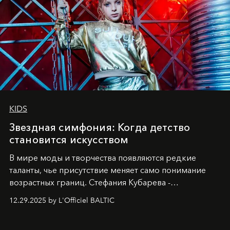
KIDS
Звездная симфония: Когда детство
становится искусством
В мире моды и творчества появляются редкие
таланты, чье присутствие меняет само понимание
возрастных границ. Стефания Кубарева -
десятилетняя обладательница невероятной
12.29.2025 by L'Officiel BALTIC
харизмы, чье имя уже украшает обложки
престижных международных изданий
FILLINI January