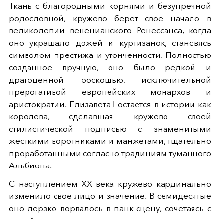
Ткань с благородными корнями и безупречной
родословной, кружево берет свое начало в
великолепии венецианского Ренессанса, когда
оно украшало дожей и куртизанок, становясь
символом престижа и утонченности. Полностью
созданное вручную, оно было редкой и
драгоценной роскошью, исключительной
прерогативой европейских монархов и
аристократии. Елизавета I остается в истории как
королева, сделавшая кружево своей
стилистической подписью с знаменитыми
жесткими воротниками и манжетами, тщательно
проработанными согласно традициям туманного
Альбиона.
С наступлением XX века кружево кардинально
изменило свое лицо и значение. В семидесятые
оно дерзко ворвалось в панк-сцену, сочетаясь с