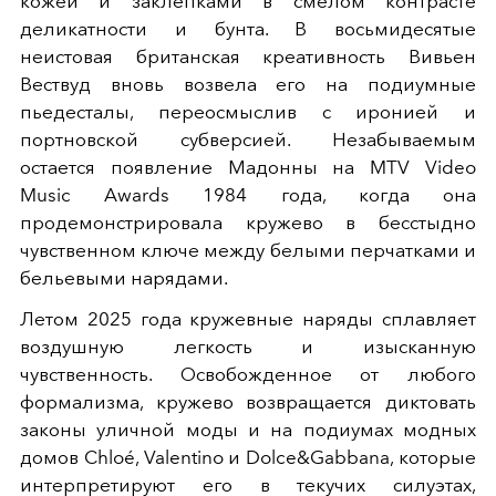
кожей и заклепками в смелом контрасте
деликатности и бунта. В восьмидесятые
неистовая британская креативность Вивьен
Вествуд вновь возвела его на подиумные
пьедесталы, переосмыслив с иронией и
портновской субверсией. Незабываемым
остается появление Мадонны на MTV Video
Music Awards 1984 года, когда она
продемонстрировала кружево в бесстыдно
чувственном ключе между белыми перчатками и
бельевыми нарядами.
Летом 2025 года кружевные наряды сплавляет
воздушную легкость и изысканную
чувственность. Освобожденное от любого
формализма, кружево возвращается диктовать
законы уличной моды и на подиумах модных
домов Chloé, Valentino и Dolce&Gabbana, которые
интерпретируют его в текучих силуэтах,