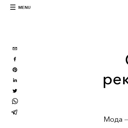
MENU
ре
Мода —