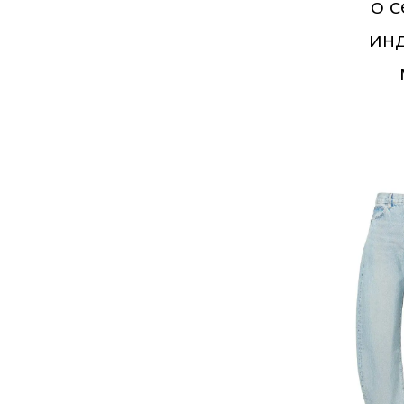
о 
ин