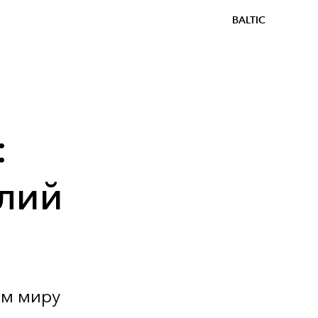
BALTIC
:
лий
ем миру