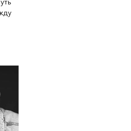
уть
жду
.