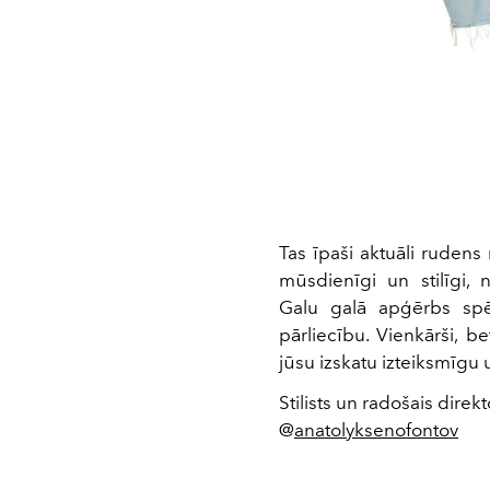
Tas īpaši aktuāli rudens 
mūsdienīgi un stilīgi,
Galu galā apģērbs spēj 
pārliecību. Vienkārši, be
jūsu izskatu izteiksmīgu 
Stilists un radošais d
@
anatolyksenofontov