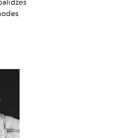
palīdzēs
 modes