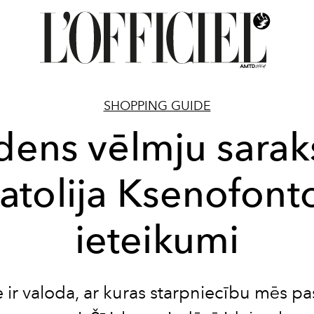
SHOPPING GUIDE
dens vēlmju saraks
atolija Ksenofont
ieteikumi
ir valoda, ar kuras starpniecību mēs pa