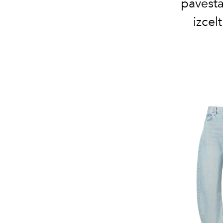
pavēstā
izcel