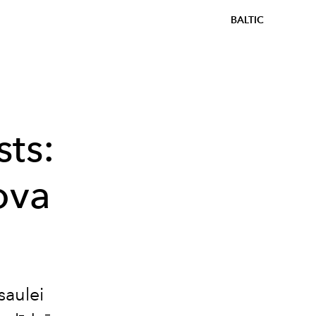
BALTIC
ts:
ova
saulei