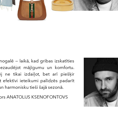
nogalē — laikā, kad gribas izskatīties
 nezaudējot mājīgumu un komfortu.
ne tikai izdaiļot, bet arī piešķir
t efektīvi ieteikumi palīdzēs padarīt
un harmonisku tieši šajā sezonā.
irektors ANATOLIJS KSENOFONTOVS