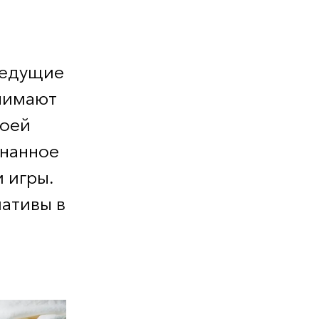
ведущие
нимают
воей
знанное
 игры.
ативы в