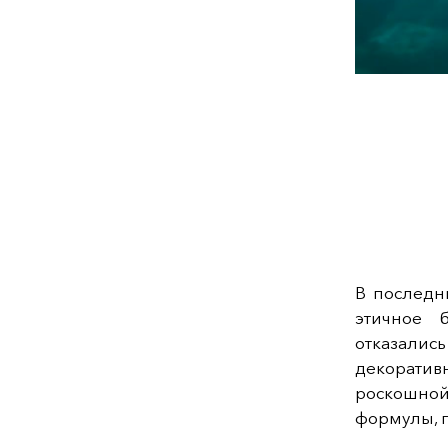
В последн
этичное 
отказали
декоратив
роскошно
формулы, п