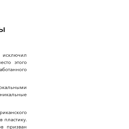
ы
 исключил
есто этого
ботанного
локальными
никальные
риканского
 пластику.
в призван