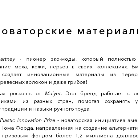
Новаторские материал
artney
- пионер эко-моды, который полностью
ание меха, кожи, перьев в своих коллекциях. Вм
 создает инновационные материалы из перера
древесных волокон и даже грибов!
ная роскошь от
Maiyet
. Этот бренд работает с 
никами из разных стран, помогая сохранять у
 традиции и навыки ручного труда.
Plastic Innovation Prize
- новаторская инициатива аме
 Тома Форда, направленная на создание альтернатив
с призовым фондом более 1,2 миллиона долларо