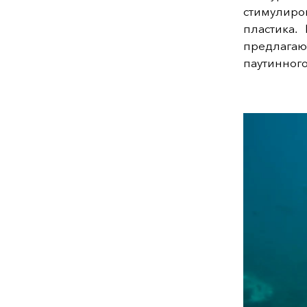
стимулиро
пластика.
предлага
паутинного