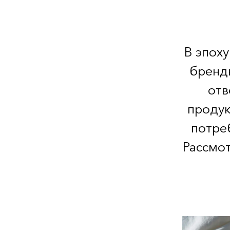
В эпох
бренд
отв
продук
потре
Рассмо