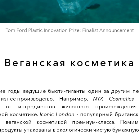
Video
Tom Ford Plastic Innovation Prize: Finalist Announcement
Веганская косметика
ие годы ведущие бьюти-гиганты один за другим пе
бизнес-производство. Например,
NYX Cosmetics
п
сь от ингредиентов животного происхождени
ной косметике.
Iconic London
- популярный британск
й веганской косметикой премиум-класса. Помим
родукты упакованы в экологически чистую бумажную 