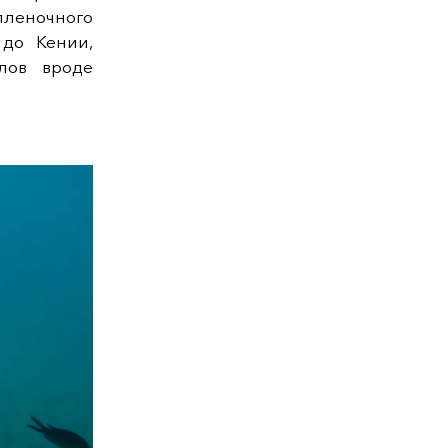
пленочного
 до Кении,
лов вроде