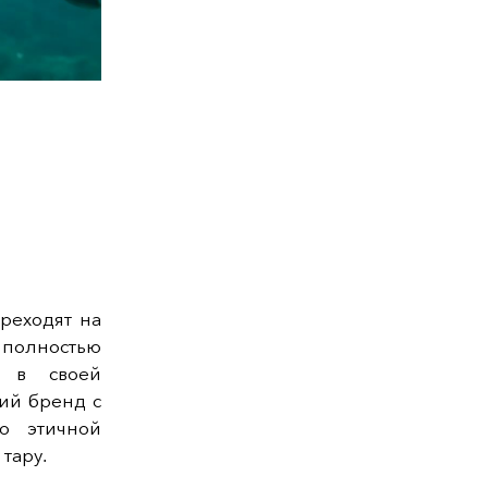
реходят на
олностью
я в своей
ий бренд с
о этичной
тару.