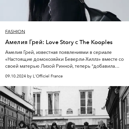
FASHION
Амелия Грей: Love Story с The Kooples
Амелия Грей, известная появлениями в сериале
«Настоящие домохозяйки Беверли-Хиллз» вместе со
своей матерью Лизой Ринной, теперь "добавила
еще одно перышко в свою шляпу" - сотрудничество
09.10.2024 by L'Officiel France
с французским модным домом
The Kooples
.