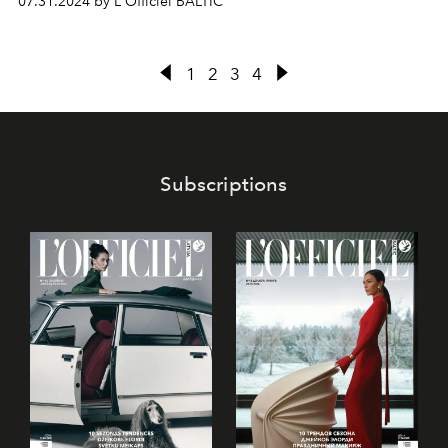
07.31.2024 by L'Officiel BALTIC
коллекции и позволяет прикоснуться к тайнам
модного Дома.
1
2
3
4
Subscriptions