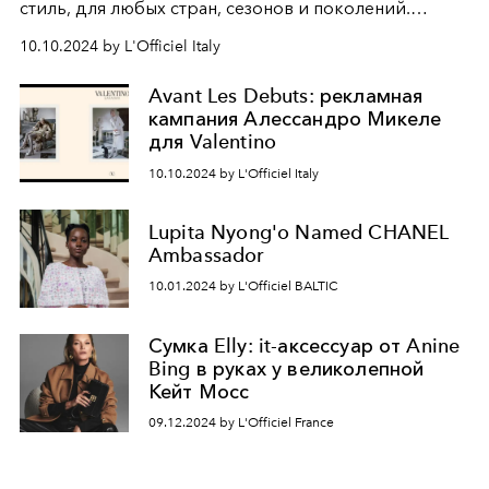
стиль, для любых стран, сезонов и поколений.
Кампания собрала прославленный актерский состав:
10.10.2024 by L'Officiel Italy
от Барри Кеогана, Оливии Коулман и Кары
Делевинь до Эберечи Эзе и Чжан Цзинъи.
Avant Les Debuts: рекламная
кампания Алессандро Микеле
для Valentino
10.10.2024 by L'Officiel Italy
Lupita Nyong'o Named CHANEL
Ambassador
10.01.2024 by L'Officiel BALTIC
Сумка Elly: it-аксессуар от Anine
Bing в руках у великолепной
Кейт Мосс
09.12.2024 by L'Officiel France