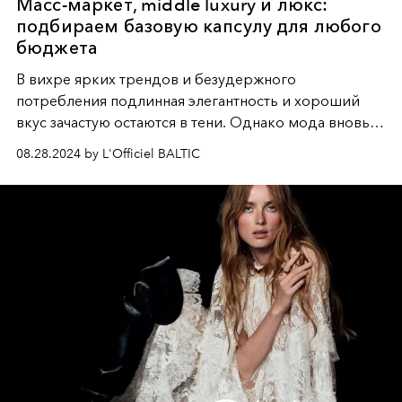
Масс-маркет, middle luxury и люкс:
подбираем базовую капсулу для любого
бюджета
В вихре ярких трендов и безудержного
потребления подлинная элегантность и хороший
вкус зачастую остаются в тени. Однако мода вновь
возвращает актуальность вневременным вещам
08.28.2024 by L'Officiel BALTIC
высочайшего качества и простого, но благородного
дизайна. Создать идеальный капсульный гардероб
из таких базовых элементов — залог неувядающего
шика и стиля на все времена.