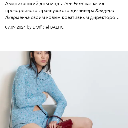
Американский дом моды
Tom Ford
назначил
прозорливого французского дизайнера
Хайдера
Акерманна
своим новым креативным директором,
что вызвало волнения в мире высокой моды. Это
09.09.2024 by L'Officiel BALTIC
объявление последовало после ухода
Питера
Хокингса
, пробывшего на этом посту всего один
год.