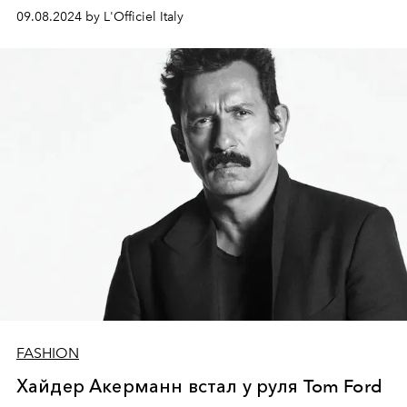
masterpiece: "The Archetypes" Fall/Winter 2024-25
09.08.2024 by L'Officiel Italy
men's collection. This visionary partnership marries the
refined sophistication of
Armani
with the urban essence
of
Kith
, resulting in a quartet of capsule collections that
redefine modern masculinity.
FASHION
Хайдер Акерманн встал у руля Tom Ford