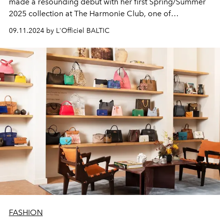
made a resounding debut with her first Spring/Summer
2025 collection at The Harmonie Club, one of
Manhattan's most prestigious venues. The highly
09.11.2024 by L'Officiel BALTIC
anticipated runway show was a standout event at the
official
New York Fashion Week
, showcasing Hong’s
unique vision and innovative approach to luxury ready-
to-wear fashion.
FASHION