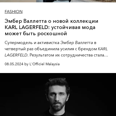
FASHION
Эмбер Валлетта о новой коллекции
KARL LAGERFELD: устойчивая мода
может быть роскошной
Супермодель и активистка
Эмбер Валлетта
в
четвертый раз объединила усилия с брендом
KARL
LAGERFELD
. Результатом их сотрудничества стала
коллекция элегантных и экологичных сумок. Мы
08.05.2024 by L'Officiel Malaysia
побеседовали с Эмбер о новой линейке, ее
взглядах на устойчивое развитие в моде и
воспоминаниях о легендарном
Карле Лагерфельде
.