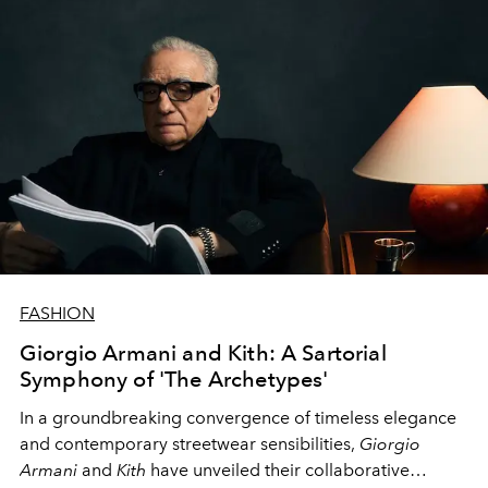
блистательное будущее?
FASHION
Giorgio Armani and Kith: A Sartorial
Symphony of 'The Archetypes'
In a groundbreaking convergence of timeless elegance
and contemporary streetwear sensibilities,
Giorgio
Armani
and
Kith
have unveiled their collaborative