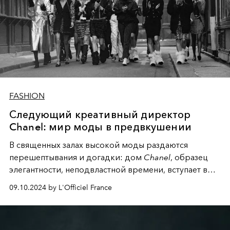
FASHION
Следующий креативный директор
Chanel: мир моды в предвкушении
В священных залах высокой моды раздаются
перешептывания и догадки: дом
Chanel
, образец
элегантности, неподвластной времени, вступает в
новую главу. После недавнего объявления об уходе
09.10.2024 by L'Officiel France
Виржини Виар внимание мира моды
сосредоточилось на насущном вопросе: кто теперь
поведет культовый французский дом в