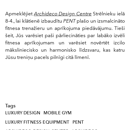
Apmeklējiet
Archideco Design Centre
Strēlnieku ielā
8-4., lai klātienē izbaudītu
PENT
plašo un izsmalcināto
fitnesa trenažieru un aprīkojuma piedāvājumu. Tieši
šeit, Jūs varēsiet paši pārliecināties par labāko izvēli
fitnesa aprīkojumam un varēsiet novērtēt izcilo
māksliniecisko un harmonisko līdzsvaru, kas katru
Jūsu treniņu pacels pilnīgi citā līmenī.
Tags
LUXURY DESIGN
MOBILE GYM
LUXURY FITNESS EQUIPMENT
PENT