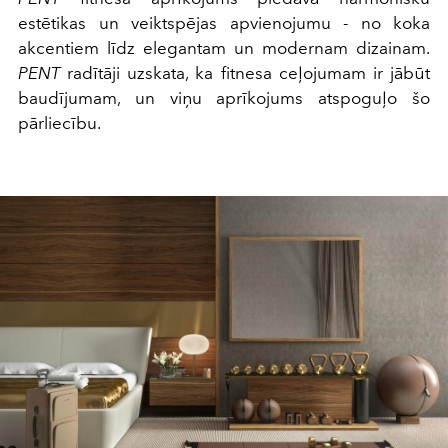
estētikas un veiktspējas apvienojumu - no koka
akcentiem līdz elegantam un modernam dizainam.
PENT
radītāji uzskata, ka fitnesa ceļojumam ir jābūt
baudījumam, un viņu aprīkojums atspoguļo šo
pārliecību.