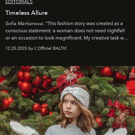
EDITORIALS
Timeless Allure
Sofia Martianova
: "This fashion story was created as a
conscious statement: a woman does not need nightfall
or an occasion to look magnificent. My creative task was
to capture
Timeless Allure
in daylight, to show luxury
12.25.2025 by L'Officiel BALTIC
that lives freely, confidently, and without permission. I
wanted her to feel radiant under the sun, where
elegance is not hidden by darkness but revealed
through clarity, movement, and presence."