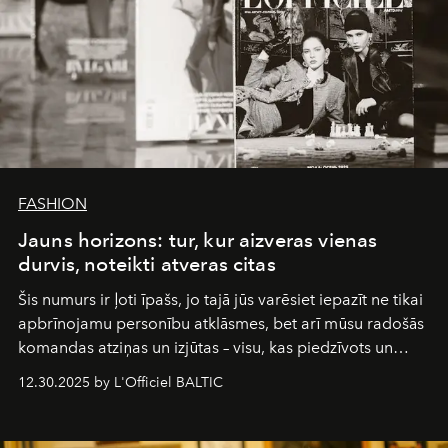
FASHION
Jauns horizons: tur, kur aizveras vienas
durvis, noteikti atveras citas
Šis numurs ir ļoti īpašs, jo tajā jūs varēsiet iepazīt ne tikai
apbrīnojamu personību atklāsmes, bet arī mūsu radošās
komandas atziņas un izjūtas – visu, kas piedzīvots un
pārdzīvots šo gandrīz 20 gadu laikā, veidojot žurnālu.
12.30.2025 by L'Officiel BALTIC
Šajā brīdī mums svarīgi pateikties visiem, kas bija kopā
ar mums. Tās nav atvadas, bet gan cita, jauna ceļa
sākums. Ar vissirsnīgākajiem laba vēlējumiem jūsu