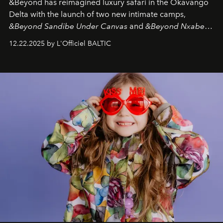
&Beyond
has reimagined luxury safari in the Okavango
Delta with the launch of two new intimate camps,
&Beyond Sandibe Under Canvas
and
&Beyond Nxabega
Under Canvas
. Together with the newly refurbished
12.22.2025 by L'Officiel BALTIC
&Beyond Chobe Under Canvas
, they complete a
seamless seven-night circuit through Botswana’s most
iconic wild places, a journey offering a rare combination
of adventure, intimacy, and sustainability.
Botswana
Under Canvas
is not a lodge — it’s the wild, felt, heard,
and breathed — an experience where comfort and
wilderness merge so completely that you become part
of it.