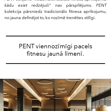
kādu esiet redzējuši"
nav pārspīlējums.
PENT
kolekcija pārsniedz tradicionālo fitnesa aprīkojumu,
no jauna definējot to, ko nozīmē trenēties stilīgi.
PENT viennozīmīgi pacels
fitnesu jaunā līmenī.