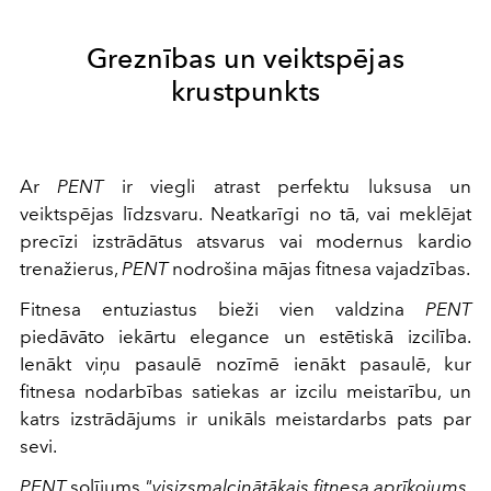
Greznības un veiktspējas
krustpunkts
Ar
PENT
ir viegli atrast perfektu luksusa un
veiktspējas līdzsvaru. Neatkarīgi no tā, vai meklējat
precīzi izstrādātus atsvarus vai modernus kardio
trenažierus,
PENT
nodrošina mājas fitnesa vajadzības.
Fitnesa entuziastus bieži vien valdzina
PENT
piedāvāto iekārtu elegance un estētiskā izcilība.
Ienākt viņu pasaulē nozīmē ienākt pasaulē, kur
fitnesa nodarbības satiekas ar izcilu meistarību, un
katrs izstrādājums ir unikāls meistardarbs pats par
sevi.
PENT
solījums
"visizsmalcinātākais fitnesa aprīkojums,