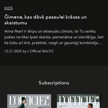
KIDS
Ğimene, kas dāvā pasaulei krāsas un
skaistumu
Anna Pearl
ir tērpu un aksesuāru zīmols, lai Tu varētu
justies ne tikai īpaši skaista, pamanāma un sievišķīga, bet
tie būtu arī ērti, praktiski, viegli un gaumīgi kombinējami
gan savā starpā, gan varētu pavadīt Tevi jebkuros dzīves
12.21.2025 by L'Officiel BALTIC
piedzīvojumos.
Subscriptions