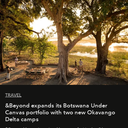
masks, something truly beautiful hides modestly, without
seeking attention. To perceive the real essence, one
needs the art of reinterpretation. We have named this
look "Olivante".
TRAVEL
&Beyond expands its Botswana Under
Canvas portfolio with two new Okavango
Delta camps