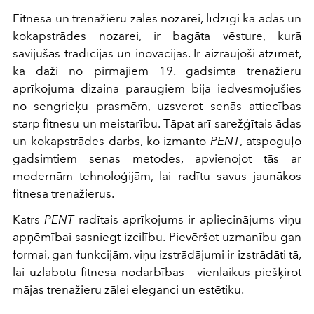
Fitnesa un trenažieru zāles nozarei, līdzīgi kā ādas un
kokapstrādes nozarei, ir bagāta vēsture, kurā
savijušās tradīcijas un inovācijas. Ir aizraujoši atzīmēt,
ka daži no pirmajiem 19. gadsimta trenažieru
aprīkojuma dizaina paraugiem bija iedvesmojušies
no sengrieķu prasmēm, uzsverot senās attiecības
starp fitnesu un meistarību. Tāpat arī sarežģītais ādas
un kokapstrādes darbs, ko izmanto
PENT
, atspoguļo
gadsimtiem senas metodes, apvienojot tās ar
modernām tehnoloģijām, lai radītu savus jaunākos
fitnesa trenažierus.
Katrs
PENT
radītais aprīkojums ir apliecinājums viņu
apņēmībai sasniegt izcilību. Pievēršot uzmanību gan
formai, gan funkcijām, viņu izstrādājumi ir izstrādāti tā,
lai uzlabotu fitnesa nodarbības - vienlaikus piešķirot
mājas trenažieru zālei eleganci un estētiku.