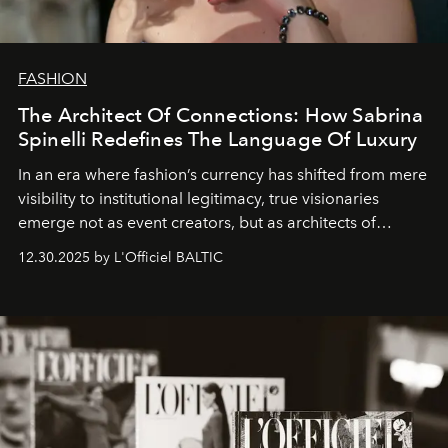
FASHION
The Architect Of Connections: How Sabrina
Spinelli Redefines The Language Of Luxury
In an era where fashion’s currency has shifted from mere
visibility to institutional legitimacy, true visionaries
emerge not as event creators, but as architects of
ecosystems.
Sabrina Spinelli
embodies this evolution—a
12.30.2025 by L'Officiel BALTIC
brand strategist with three decades of mastery in luxury,
whose work transcends consultancy to become a living
framework where creativity, commerce, and culture
converge with surgical precision.