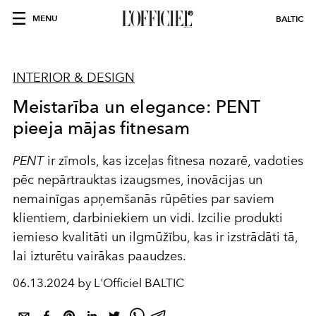
MENU
BALTIC
INTERIOR & DESIGN
Meistarība un elegance: PENT
pieeja mājas fitnesam
PENT
ir zīmols, kas izceļas fitnesa nozarē, vadoties
pēc nepārtrauktas izaugsmes, inovācijas un
nemainīgas apņemšanās rūpēties par saviem
klientiem, darbiniekiem un vidi. Izcilie produkti
iemieso kvalitāti un ilgmūžību, kas ir izstrādāti tā,
lai izturētu vairākas paaudzes.
06.13.2024 by L'Officiel BALTIC