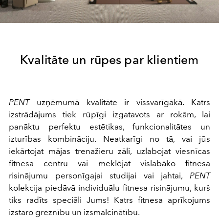
Kvalitāte un rūpes par klientiem
PENT
uzņēmumā kvalitāte ir vissvarīgākā. Katrs
izstrādājums tiek rūpīgi izgatavots ar rokām, lai
panāktu perfektu estētikas, funkcionalitātes un
izturības kombināciju. Neatkarīgi no tā, vai jūs
iekārtojat mājas trenažieru zāli, uzlabojat viesnīcas
fitnesa centru vai meklējat vislabāko fitnesa
risinājumu personīgajai studijai vai jahtai,
PENT
kolekcija piedāvā individuālu fitnesa risinājumu, kurš
tiks radīts speciāli Jums! Katrs fitnesa aprīkojums
izstaro greznību un izsmalcinātību.