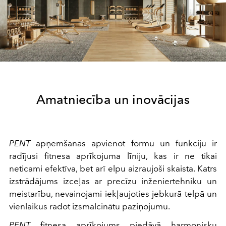
Amatniecība un inovācijas
PENT
apņemšanās apvienot formu un funkciju ir
radījusi fitnesa aprīkojuma līniju, kas ir ne tikai
neticami efektīva, bet arī elpu aizraujoši skaista. Katrs
izstrādājums izceļas ar precīzu inženiertehniku un
meistarību, nevainojami iekļaujoties jebkurā telpā un
vienlaikus radot izsmalcinātu paziņojumu.
PENT
fitnesa aprīkojums piedāvā harmonisku