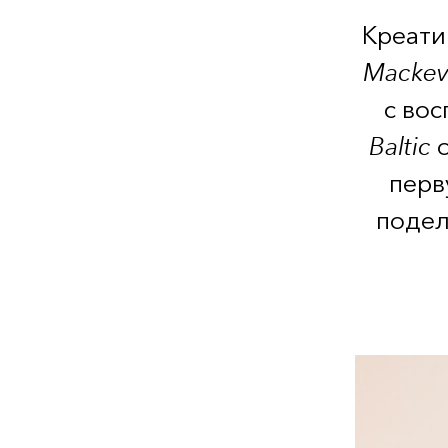
Креати
Mackev
с во
Baltic
о
перв
подел