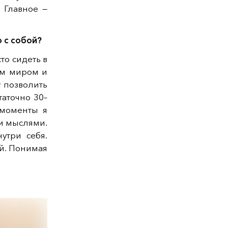
 Главное —
 с собой?
то сидеть в
им миром и
у позволить
таточно 30–
 моменты я
ми мыслями.
утри себя.
й. Понимая