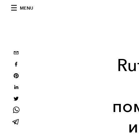
MENU
Ru
по
и