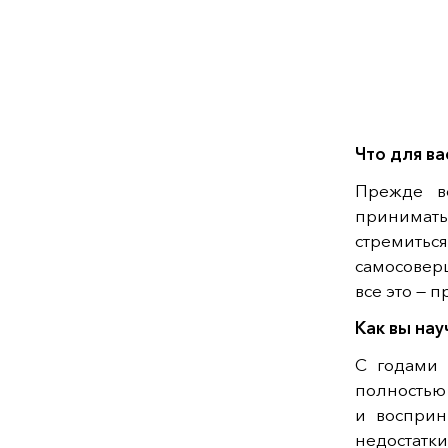
Что для ва
Прежде в
принимать
стремитьс
самосоверш
все это — 
Как вы нау
С годами 
полностью 
и восприн
недостатк