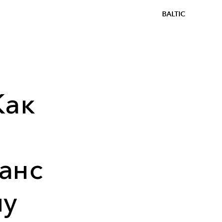
BALTIC
Как
анс
лу