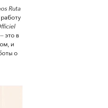
os Ruta
 работу
fficiel
— это в
ом, и
боты о