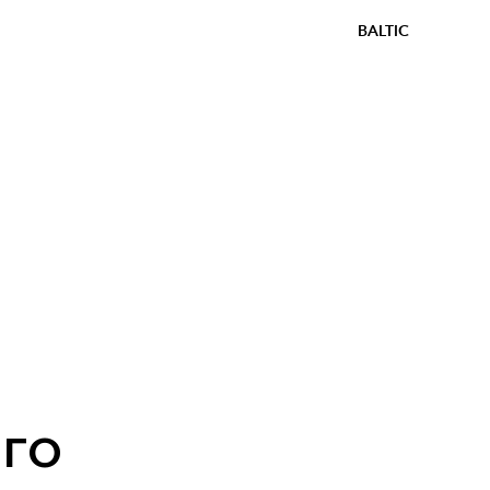
BALTIC
з
го