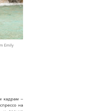
om Emily
м кадрам —
спрессо на