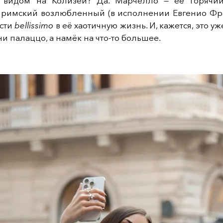
 видом на Колизей? Да. Марчелло — её горячи
 римский возлюбленный (в исполнении Евгенио Фр
ести
bellissimo
в её хаотичную жизнь. И, кажется, это уж
ни палаццо, а намёк на что-то большее.