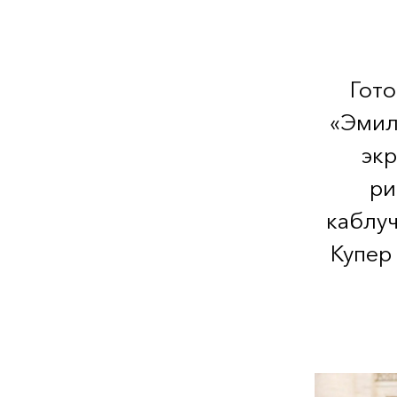
Гото
«Эмил
экр
ри
каблуч
Купер