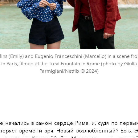
llins (Emily) and Eugenio Franceschini (Marcello) in a scene fr
in Paris, filmed at the Trevi Fountain in Rome (photo by Giulia
Parmigiani/Netflix © 2024)
е начались в самом сердце Рима, и, судя по первы
теряет времени зря. Новый возлюбленный? Есть. Э