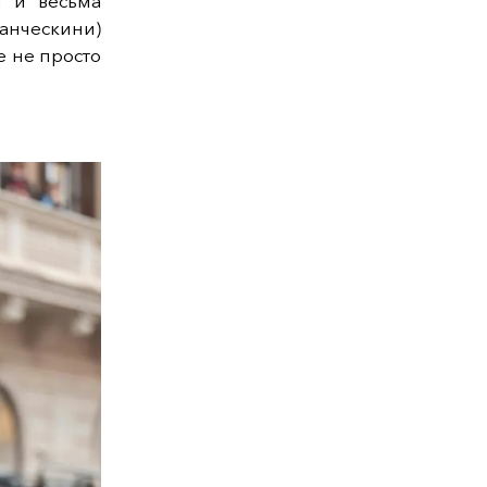
й и весьма
анческини)
е не просто