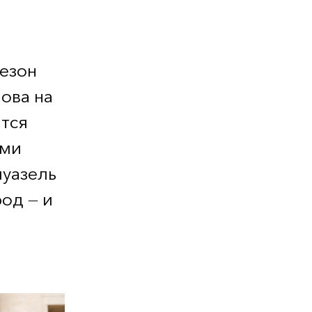
сезон
ова на
ятся
ими
муазель
од — и