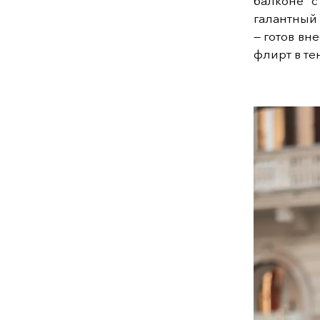
балконе с
галантный
— готов вн
флирт в те