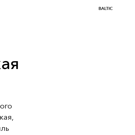
BALTIC
кая
ого
кая,
иль