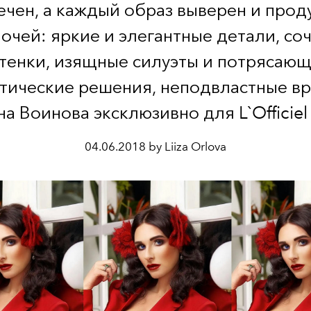
ечен, а каждый образ выверен и прод
очей: яркие и элегантные детали, со
тенки, изящные силуэты и потрясаю
тические решения, неподвластные в
а Воинова эксклюзивно для L`Officiel B
04.06.2018 by Liiza Orlova