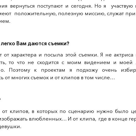
ия вернуться поступают и сегодня. Но я участвую в
меют положительную, полезную миссию, служат пр
ием.
 легко
Вам
даются съемки?
т от характера и посыла этой съемки. Я не актриса 
ть, то что не сходится с моим видением и моей 
но. Поэтому к проектам я подхожу очень избир
ь от многих съемок и от клипов в том числе…
?
 от клипов, в которых по сценарию нужно было це
изображать влюбленных… И от клипа, где в конце ге
 девушки.