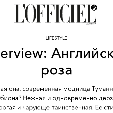
LIFESTYLE
terview: Английс
роза
кая она, современная модница Туманн
биона? Нежная и одновременно дерз
рогая и чарующе-таинственная. Ее ст