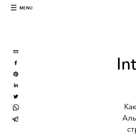
MENU
In
Ка
Аль
ст