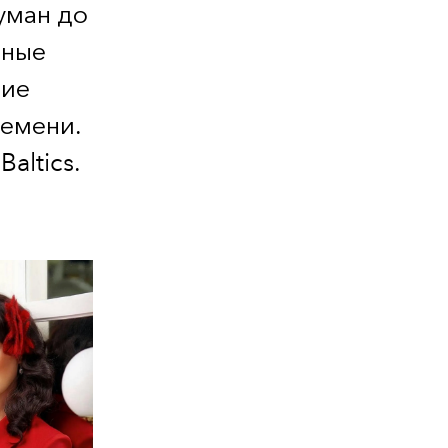
уман до
чные
щие
ремени.
altics.