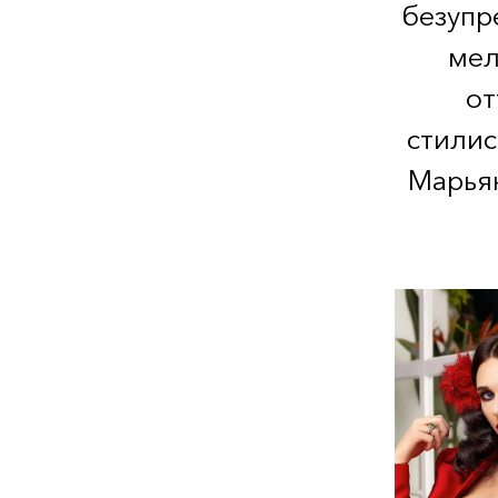
безупр
мел
от
стилис
Марьян