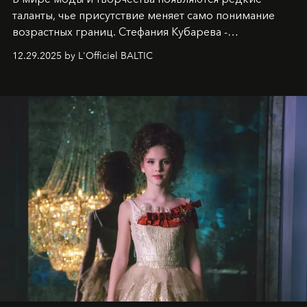
таланты, чье присутствие меняет само понимание
возрастных границ. Стефания Кубарева -
десятилетняя обладательница невероятной
12.29.2025 by L'Officiel BALTIC
харизмы, чье имя уже украшает обложки
престижных международных изданий
FILLINI January
2025
и
LUXIA June 2025
, представляет собой
уникальное явление современной культуры.