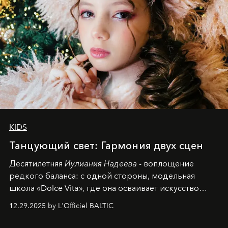
KIDS
Танцующий свет: Гармония двух сцен
Десятилетняя
Иулиания Надеева
- воплощение
редкого баланса: с одной стороны, модельная
школа «Dolce Vita», где она осваивает искусство
позы и образа, с другой - подготовительная
12.29.2025 by L'Officiel BALTIC
балетная студия при хореографическом училище,
куда она приходит с четырехлетним стажем