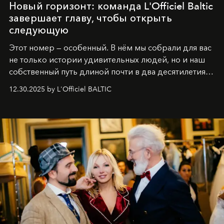
Новый горизонт: команда L'Officiel Baltic
завершает главу, чтобы открыть
следующую
Этот номер — особенный. В нём мы собрали для вас
не только истории удивительных людей, но и наш
собственный путь длиной почти в два десятилетия.
Вместо привычного подведения итогов мы от всей
12.30.2025 by L'Officiel BALTIC
души говорим спасибо каждому, кто был с нами все
эти годы. И ни в коем случае не прощаемся. С
самыми искренними пожеланиями и теплом, ваша
команда
L’Officiel Baltic
.