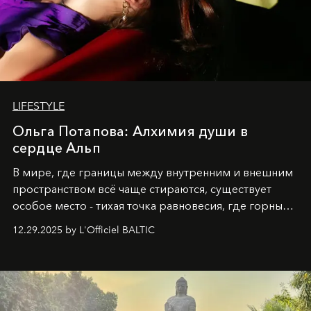
LIFESTYLE
Ольга Потапова: Алхимия души в
сердце Альп
В мире, где границы между внутренним и внешним
пространством всё чаще стираются, существует
особое место - тихая точка равновесия, где горные
вершины Швейцарии встречаются с бездонными
12.29.2025 by L'Officiel BALTIC
глубинами человеческой души. Здесь, на стыке
вечного льда и вечных вопросов, живёт и творит
Ольга Потапова - женщина, чей путь от поиска
истины превратился в искусство превращения
человеческих кризисов в возможности для