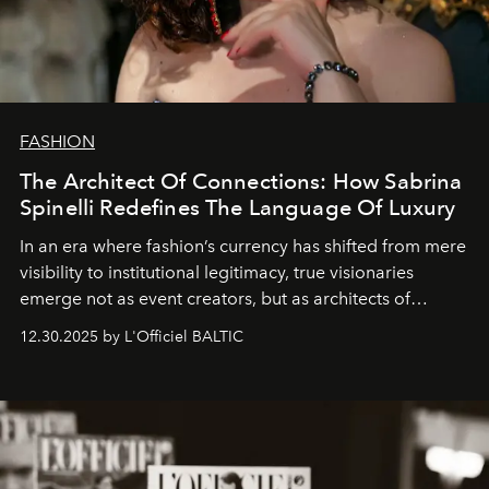
FASHION
The Architect Of Connections: How Sabrina
Spinelli Redefines The Language Of Luxury
In an era where fashion’s currency has shifted from mere
visibility to institutional legitimacy, true visionaries
emerge not as event creators, but as architects of
ecosystems.
Sabrina Spinelli
embodies this evolution—a
12.30.2025 by L'Officiel BALTIC
brand strategist with three decades of mastery in luxury,
whose work transcends consultancy to become a living
framework where creativity, commerce, and culture
converge with surgical precision.