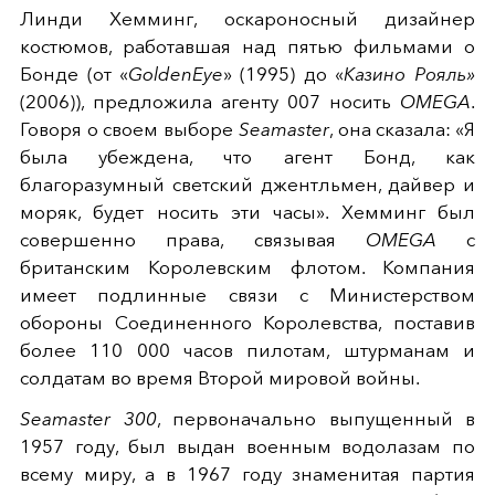
Линди Хемминг, оскароносный дизайнер
костюмов, работавшая над пятью фильмами о
Бонде (от «
GoldenEye
» (1995) до «
Казино Рояль»
(2006)), предложила агенту 007 носить
OMEGA
.
Говоря о своем выборе
Seamaster
, она сказала: «Я
была убеждена, что агент Бонд, как
благоразумный светский джентльмен, дайвер и
моряк, будет носить эти часы». Хемминг был
совершенно права, связывая
OMEGA
с
британским Королевским флотом. Компания
имеет подлинные связи с Министерством
обороны Соединенного Королевства, поставив
более 110 000 часов пилотам, штурманам и
солдатам во время Второй мировой войны.
Seamaster 300
, первоначально выпущенный в
1957 году, был выдан военным водолазам по
всему миру, а в 1967 году знаменитая партия