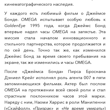
кинематографического наследия.
У каждого есть любимый фильм о Джеймсе
Бонде.
OMEGA
испытывает особую любовь к
GoldenEye
1995 года, когда Джеймс Бонд
впервые надел часы
OMEGA
на запястье. Эта
миссия стала началом инновационного и
стильного партнерства, которое продолжается и
по сей день. Точно так же, как изменился
Джеймс Бонд за время своего пребывания на
экране, так же изменились и часы OMEGA.
После «Джеймса Бонда» Пирса Броснана
Дэниел Крейг исполнял роль агента 007 в пяти
запоминающихся фильмах. Актер был послом
OMEGA
на протяжении всей своей роли и стал
страстным поклонником часов этой марки.
Наряду с ним, Наоми Харрис в роли Манипенни
(«
Скайфолл», «Призрак»
и
«Не время умирать»
)