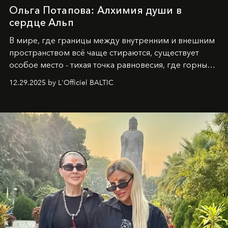
Ольга Потапова: Алхимия души в
сердце Альп
В мире, где границы между внутренним и внешним
пространством всё чаще стираются, существует
особое место - тихая точка равновесия, где горные
вершины Швейцарии встречаются с бездонными
12.29.2025 by L'Officiel BALTIC
глубинами человеческой души. Здесь, на стыке
вечного льда и вечных вопросов, живёт и творит
Ольга Потапова - женщина, чей путь от поиска
истины превратился в искусство превращения
человеческих кризисов в возможности для
возрождения.