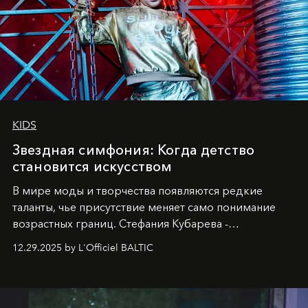
KIDS
Звездная симфония: Когда детство
становится искусством
В мире моды и творчества появляются редкие
таланты, чье присутствие меняет само понимание
возрастных границ. Стефания Кубарева -
десятилетняя обладательница невероятной
12.29.2025 by L'Officiel BALTIC
харизмы, чье имя уже украшает обложки
престижных международных изданий
FILLINI January
2025
и
LUXIA June 2025
, представляет собой
уникальное явление современной культуры.