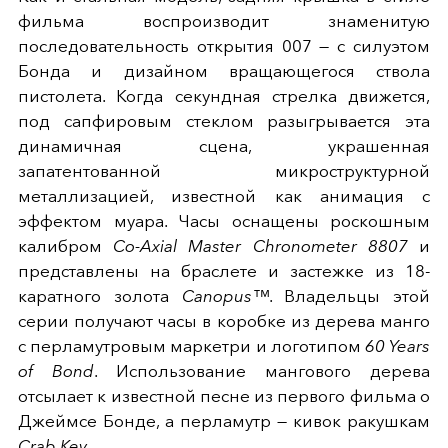
фильма воспроизводит знаменитую
последовательность открытия 007 — с силуэтом
Бонда и дизайном вращающегося ствола
пистолета. Когда секундная стрелка движется,
под сапфировым стеклом разыгрывается эта
динамичная сцена, украшенная
запатентованной микроструктурной
металлизацией, известной как анимация с
эффектом муара. Часы оснащены роскошным
калибром
Co-Axial Master Chronometer 8807
и
представлены на браслете и застежке из 18-
каратного золота
Canopus™
. Владельцы этой
серии получают часы в коробке из дерева манго
с перламутровым маркетри и логотипом
60 Years
of Bond
. Использование мангового дерева
отсылает к известной песне из первого фильма о
Джеймсе Бонде, а перламутр — кивок ракушкам
Crab Key
.