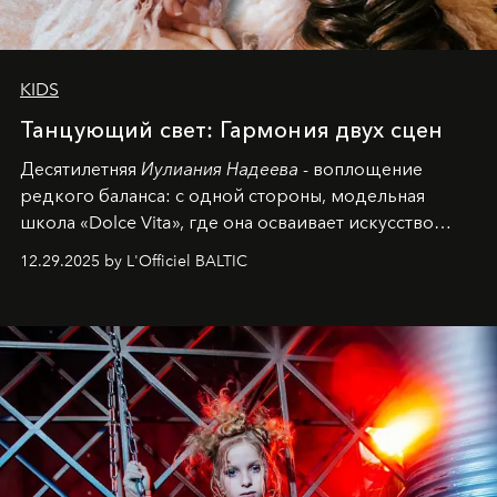
KIDS
Танцующий свет: Гармония двух сцен
Десятилетняя
Иулиания Надеева
- воплощение
редкого баланса: с одной стороны, модельная
школа «Dolce Vita», где она осваивает искусство
позы и образа, с другой - подготовительная
12.29.2025 by L'Officiel BALTIC
балетная студия при хореографическом училище,
куда она приходит с четырехлетним стажем
танцевального пути за плечами.