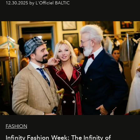
12.30.2025 by L'Officiel BALTIC
души говорим спасибо каждому, кто был с нами все
эти годы. И ни в коем случае не прощаемся. С
самыми искренними пожеланиями и теплом, ваша
команда
L’Officiel Baltic
.
FASHION
Infinity Fashion Week: The Infinity of