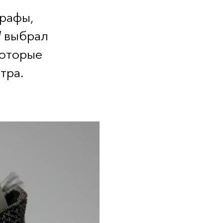
графы,
l
выбрал
которые
тра.