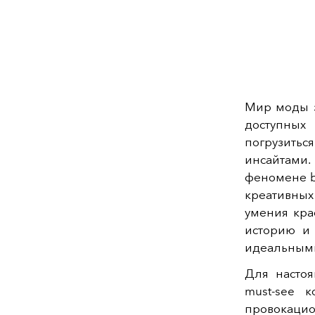
Мир моды з
доступных 
погрузитьс
инсайтами.
феномене b
креативных
умения крас
историю и 
идеальными
Для настоя
must-see 
провокац