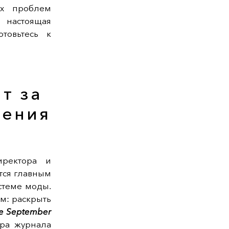
их проблем
 настоящая
товьтесь к
ит за
шения
иректора и
тся главным
стеме моды.
ым: раскрыть
e September
ера журнала