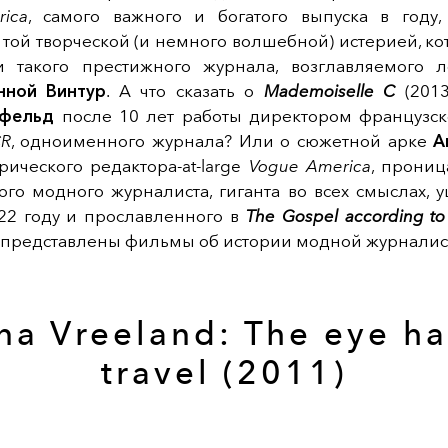
ica
, самого важного и богатого выпуска в году
той творческой (и немного волшебной) истерией, ко
 такого престижного журнала, возглавляемого 
нной Винтур
. А что сказать о
Mademoiselle C
(2013
тфельд
после 10 лет работы директором французс
R
, одноименного журнала? Или о сюжетной арке
А
орического редактора-at-large
Vogue America
, прониц
ого модного журналиста, гиганта во всех смыслах, 
22 году и прославленного в
The Gospel according t
 представлены фильмы об истории модной журналис
na Vreeland: The eye ha
travel (2011)