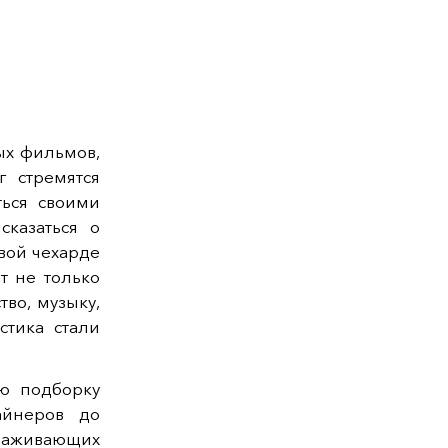
ых фильмов,
г стремятся
ться своими
сказаться о
вой чехарде
т не только
тво, музыку,
стика стали
ую подборку
айнеров до
аживающих