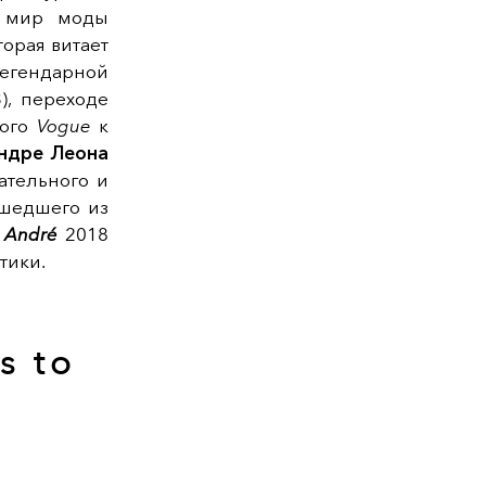
, мир моды
торая витает
легендарной
), переходе
кого
Vogue
к
ндре Леона
ательного и
ушедшего из
o André
2018
тики.
s to