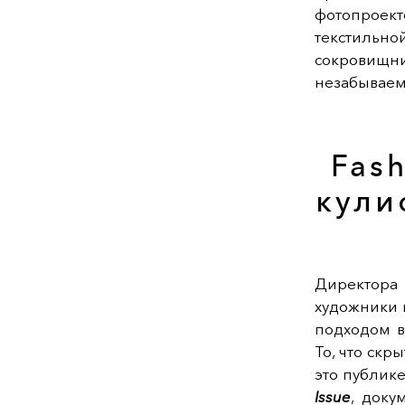
фотопроек
текстильн
сокровищн
незабываемо
Fash
кули
Директора
художники 
подходом в
То, что скр
это публик
Issue
, доку