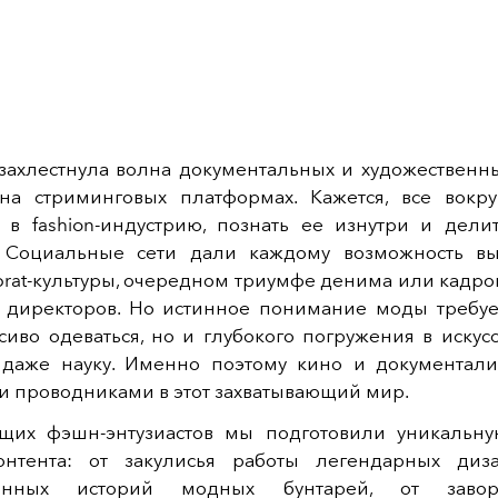
ахлестнула волна документальных и художественн
на стриминговых платформах. Кажется, все вокру
я в fashion-индустрию, познать ее изнутри и дели
 Социальные сети дали каждому возможность вы
rat-культуры, очередном триумфе денима или кадро
 директоров. Но истинное понимание моды требуе
иво одеваться, но и глубокого погружения в искусс
даже науку. Именно поэтому кино и документали
 проводниками в этот захватывающий мир.
щих фэшн-энтузиастов мы подготовили уникальн
контента: от закулисья работы легендарных диз
ионных историй модных бунтарей, от завор