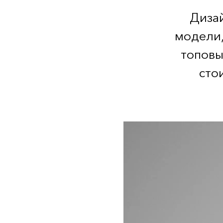
Дизай
модели,
топовы
сто