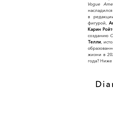
Vogue Amer
насладился 
в редакции
фигурой,
А
Карин Рой
созданию
C
Телли
, ист
образованн
жизни в 20
года? Ниже
Dia