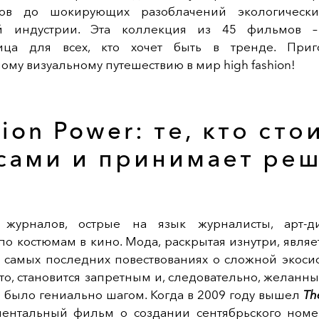
тов до шокирующих разоблачений экологическ
ой индустрии. Эта коллекция из 45 фильмов –
ица для всех, кто хочет быть в тренде. Приго
му визуальному путешествию в мир high fashion!
ion Power: те, кто сто
сами и принимает ре
 журналов, острые на язык журналисты, арт-д
по костюмам в кино. Мода, раскрытая изнутри, являе
 самых последних повествованиях о сложной экоси
ыто, становится запретным и, следовательно, желанн
е было гениально шагом. Когда в 2009 году вышел
Th
ментальный фильм о создании сентябрьского ном