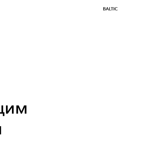
BALTIC
щим
н