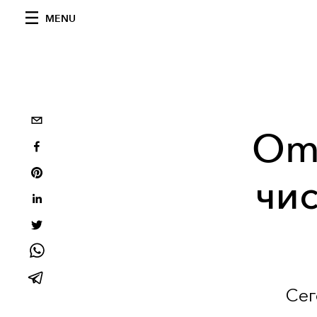
MENU
Ome
чи
Сег