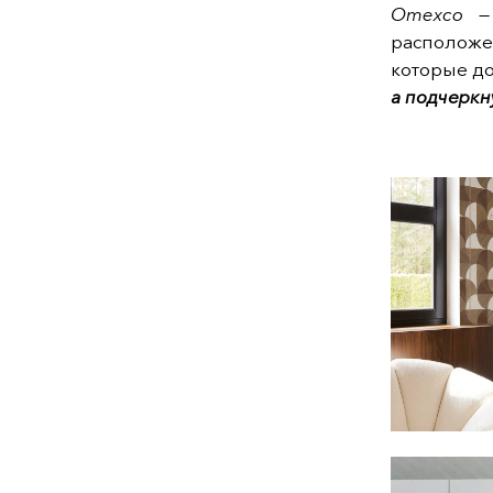
Omexco
— 
расположе
которые до
а подчеркн