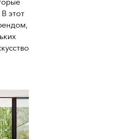
торые
. В этот
рендом,
ьких
скусство