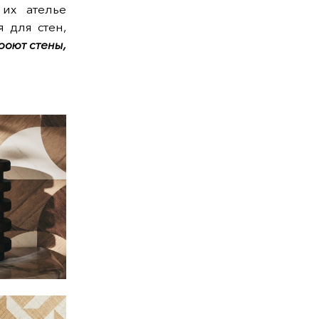
их ателье
 для стен,
роют стены,