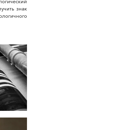
логический
учить знак
ологичного