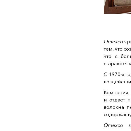
Omexco
яр
тем, что с
что с бол
стараются
С 1970-х 
воздейств
Компания,
и отдает 
волокна п
содержащу
Omexco
за