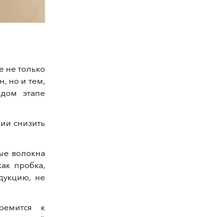
е не только
, но и тем,
ждом этапе
ии снизить
ые волокна
ак пробка,
дукцию, не
ремится к