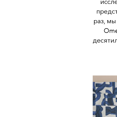
иссл
предс
раз, м
Ome
десятил