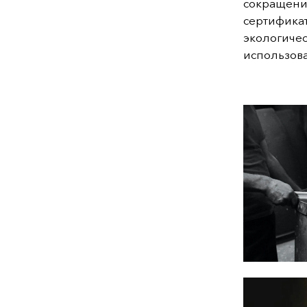
сокращени
сертифика
экологиче
использова