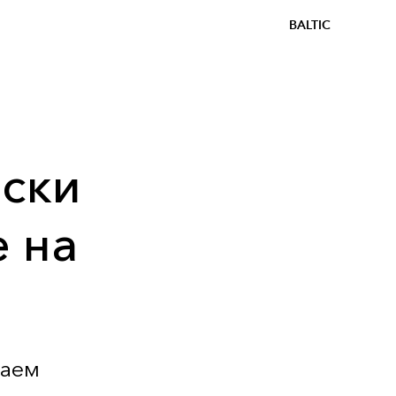
BALTIC
ески
 на
аем