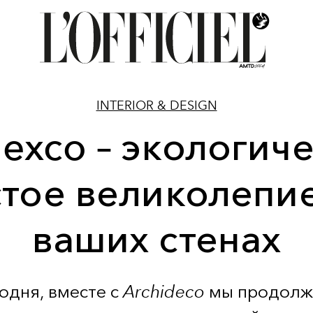
INTERIOR & DESIGN
xco – экологич
стое великолепие
ваших стенах
одня, вместе с
Archideco
мы продолж