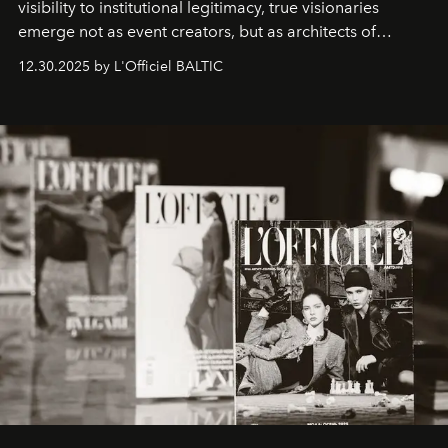
visibility to institutional legitimacy, true visionaries
emerge not as event creators, but as architects of
ecosystems.
Sabrina Spinelli
embodies this evolution—a
12.30.2025 by L'Officiel BALTIC
brand strategist with three decades of mastery in luxury,
whose work transcends consultancy to become a living
framework where creativity, commerce, and culture
converge with surgical precision.