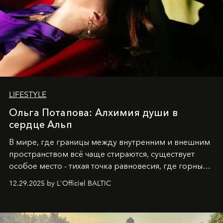
LIFESTYLE
Ольга Потапова: Алхимия души в
сердце Альп
В мире, где границы между внутренним и внешним
пространством всё чаще стираются, существует
особое место - тихая точка равновесия, где горные
вершины Швейцарии встречаются с бездонными
12.29.2025 by L'Officiel BALTIC
глубинами человеческой души. Здесь, на стыке
вечного льда и вечных вопросов, живёт и творит
Ольга Потапова - женщина, чей путь от поиска