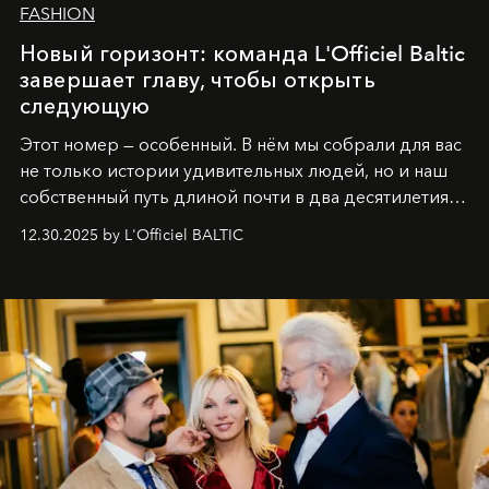
FASHION
Новый горизонт: команда L'Officiel Baltic
завершает главу, чтобы открыть
следующую
Этот номер — особенный. В нём мы собрали для вас
не только истории удивительных людей, но и наш
собственный путь длиной почти в два десятилетия.
Вместо привычного подведения итогов мы от всей
12.30.2025 by L'Officiel BALTIC
души говорим спасибо каждому, кто был с нами все
эти годы. И ни в коем случае не прощаемся. С
самыми искренними пожеланиями и теплом, ваша
команда
L’Officiel Baltic
.