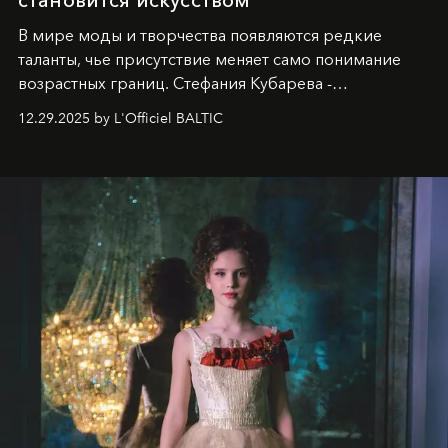
становится искусством
В мире моды и творчества появляются редкие
таланты, чье присутствие меняет само понимание
возрастных границ. Стефания Кубарева -
десятилетняя обладательница невероятной
12.29.2025 by L'Officiel BALTIC
харизмы, чье имя уже украшает обложки
престижных международных изданий
FILLINI January
2025
и
LUXIA June 2025
, представляет собой
уникальное явление современной культуры.