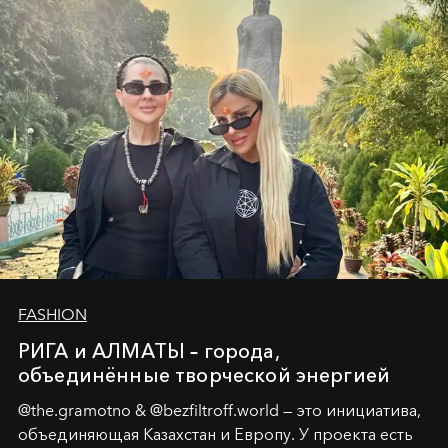
истины превратился в искусство превращения
человеческих кризисов в возможности для
возрождения.
FASHION
РИГА и АЛМАТЫ – города,
объединённые творческой энергией
@the.gramotno & @bezfiltroff.world — это инициатива,
объединяющая Казахстан и Европу. У проекта есть