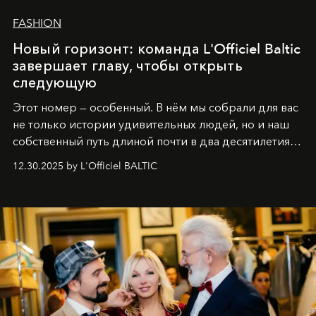
FASHION
Новый горизонт: команда L'Officiel Baltic
завершает главу, чтобы открыть
следующую
Этот номер — особенный. В нём мы собрали для вас
не только истории удивительных людей, но и наш
собственный путь длиной почти в два десятилетия.
Вместо привычного подведения итогов мы от всей
12.30.2025 by L'Officiel BALTIC
души говорим спасибо каждому, кто был с нами все
эти годы. И ни в коем случае не прощаемся. С
самыми искренними пожеланиями и теплом, ваша
команда
L’Officiel Baltic
.