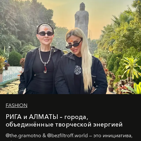
Ольга Потапова - женщина, чей путь от поиска
истины превратился в искусство превращения
человеческих кризисов в возможности для
возрождения.
FASHION
РИГА и АЛМАТЫ – города,
объединённые творческой энергией
@the.gramotno & @bezfiltroff.world — это инициатива,