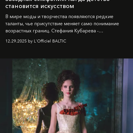
становится искусством
В мире моды и творчества появляются редкие
таланты, чье присутствие меняет само понимание
возрастных границ. Стефания Кубарева -
десятилетняя обладательница невероятной
12.29.2025 by L'Officiel BALTIC
харизмы, чье имя уже украшает обложки
престижных международных изданий
FILLINI January
2025
и
LUXIA June 2025
, представляет собой
уникальное явление современной культуры.