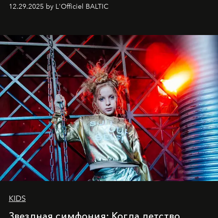
позы и образа, с другой - подготовительная
12.29.2025 by L'Officiel BALTIC
балетная студия при хореографическом училище,
куда она приходит с четырехлетним стажем
танцевального пути за плечами.
KIDS
Звездная симфония: Когда детство