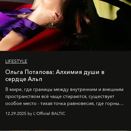
LIFESTYLE
Ольга Потапова: Алхимия души в
сердце Альп
В мире, где границы между внутренним и внешним
пространством всё чаще стираются, существует
особое место - тихая точка равновесия, где горные
вершины Швейцарии встречаются с бездонными
12.29.2025 by L'Officiel BALTIC
глубинами человеческой души. Здесь, на стыке
вечного льда и вечных вопросов, живёт и творит