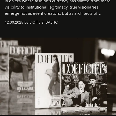
In an era where fashion’s currency has shifted from mere
visibility to institutional legitimacy, true visionaries
emerge not as event creators, but as architects of
ecosystems.
Sabrina Spinelli
embodies this evolution—a
12.30.2025 by L'Officiel BALTIC
brand strategist with three decades of mastery in luxury,
whose work transcends consultancy to become a living
framework where creativity, commerce, and culture
converge with surgical precision.