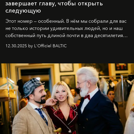
завершает главу, чтобы открыть
следующую
Этот номер — особенный. В нём мы собрали для вас
не только истории удивительных людей, но и наш
собственный путь длиной почти в два десятилетия.
Вместо привычного подведения итогов мы от всей
12.30.2025 by L'Officiel BALTIC
души говорим спасибо каждому, кто был с нами все
эти годы. И ни в коем случае не прощаемся. С
самыми искренними пожеланиями и теплом, ваша
команда
L’Officiel Baltic
.