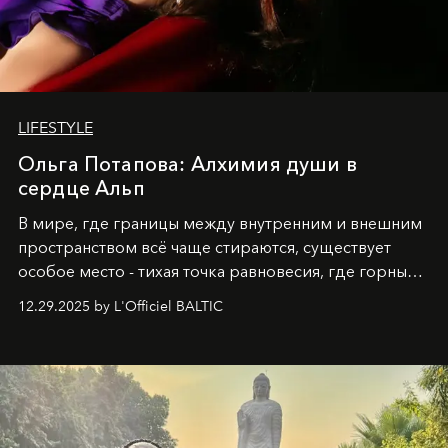
LIFESTYLE
Ольга Потапова: Алхимия души в
сердце Альп
В мире, где границы между внутренним и внешним
пространством всё чаще стираются, существует
особое место - тихая точка равновесия, где горные
вершины Швейцарии встречаются с бездонными
12.29.2025 by L'Officiel BALTIC
глубинами человеческой души. Здесь, на стыке
вечного льда и вечных вопросов, живёт и творит
Ольга Потапова - женщина, чей путь от поиска
истины превратился в искусство превращения
человеческих кризисов в возможности для
возрождения.