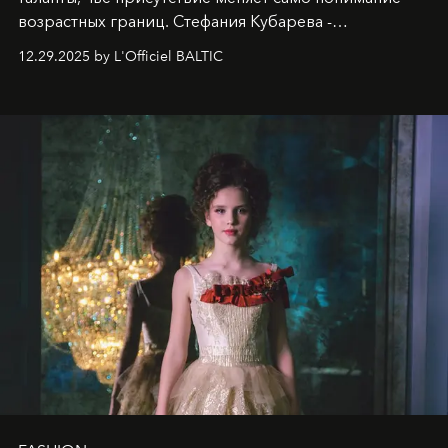
возрастных границ. Стефания Кубарева -
десятилетняя обладательница невероятной
12.29.2025 by L'Officiel BALTIC
харизмы, чье имя уже украшает обложки
престижных международных изданий
FILLINI January
2025
и
LUXIA June 2025
, представляет собой
уникальное явление современной культуры.