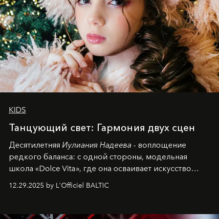
KIDS
Танцующий свет: Гармония двух сцен
Десятилетняя
Иулиания Надеева
- воплощение
редкого баланса: с одной стороны, модельная
школа «Dolce Vita», где она осваивает искусство
позы и образа, с другой - подготовительная
12.29.2025 by L'Officiel BALTIC
балетная студия при хореографическом училище,
куда она приходит с четырехлетним стажем
танцевального пути за плечами.