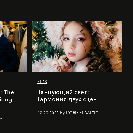
KIDS
k: The
Танцующий свет:
iting
Гармония двух сцен
12.29.2025 by L'Officiel BALTIC
IC