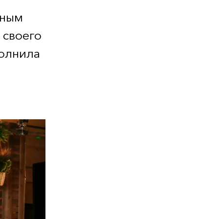
чным
 своего
полнила