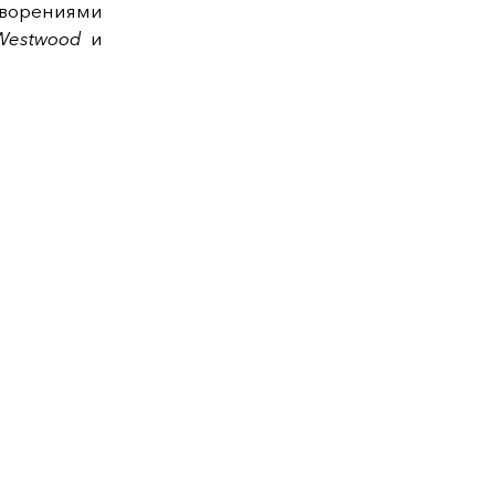
творениями
 Westwood
и