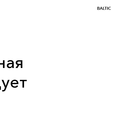
BALTIC
ная
дует