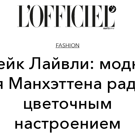
FASHION
ейк Лайвли: мод
 Манхэттена ра
цветочным
настроением