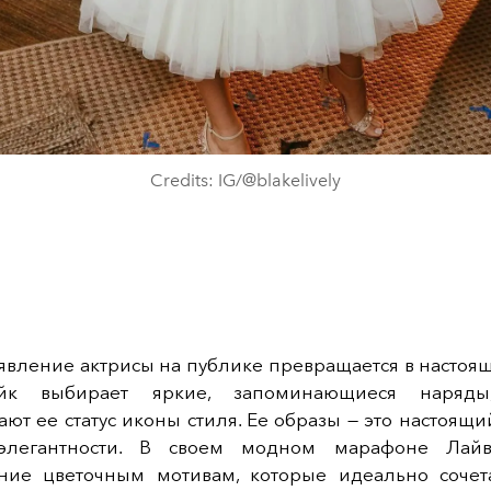
Credits: IG/@blakelively
явление актрисы на публике превращается в настоя
йк выбирает яркие, запоминающиеся наряды
ют ее статус иконы стиля. Ее образы — это настоящ
элегантности. В своем модном марафоне Лайв
ние цветочным мотивам, которые идеально сочет