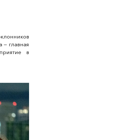
оклонников
а — главная
приятие в