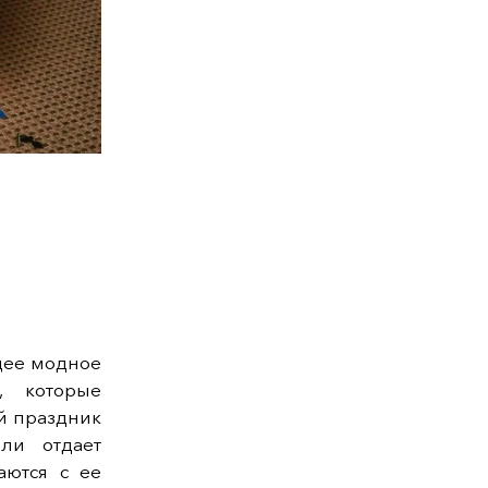
щее модное
, которые
ий праздник
ли отдает
аются с ее