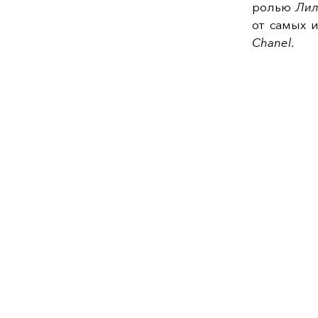
ролью
Лил
от самых 
Chanel
.