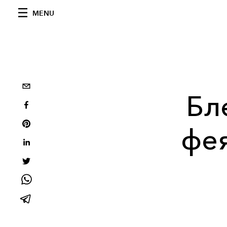
MENU
Бл
фея