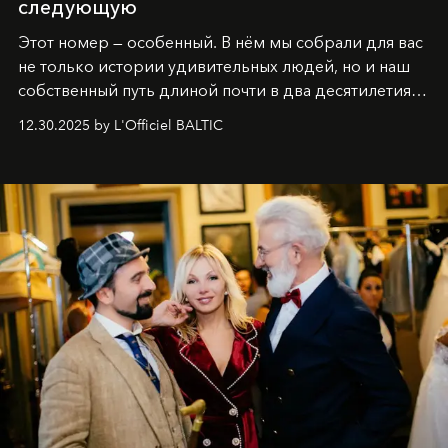
следующую
Этот номер — особенный. В нём мы собрали для вас
не только истории удивительных людей, но и наш
собственный путь длиной почти в два десятилетия.
Вместо привычного подведения итогов мы от всей
12.30.2025 by L'Officiel BALTIC
души говорим спасибо каждому, кто был с нами все
эти годы. И ни в коем случае не прощаемся. С
самыми искренними пожеланиями и теплом, ваша
команда
L’Officiel Baltic
.