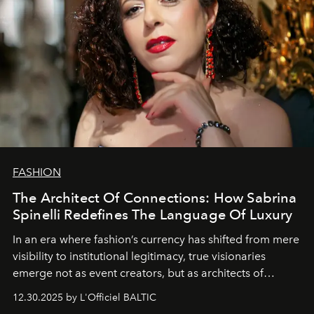
FASHION
The Architect Of Connections: How Sabrina
Spinelli Redefines The Language Of Luxury
In an era where fashion’s currency has shifted from mere
visibility to institutional legitimacy, true visionaries
emerge not as event creators, but as architects of
ecosystems.
Sabrina Spinelli
embodies this evolution—a
12.30.2025 by L'Officiel BALTIC
brand strategist with three decades of mastery in luxury,