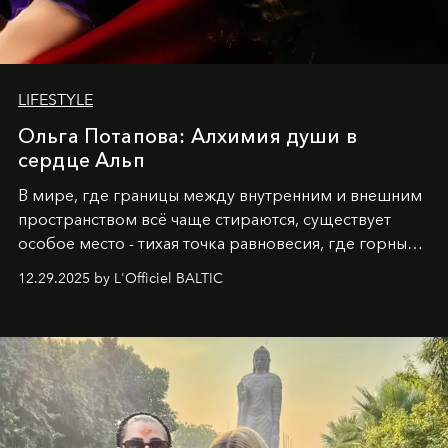
LIFESTYLE
Ольга Потапова: Алхимия души в
сердце Альп
В мире, где границы между внутренним и внешним
пространством всё чаще стираются, существует
особое место - тихая точка равновесия, где горные
вершины Швейцарии встречаются с бездонными
12.29.2025 by L'Officiel BALTIC
глубинами человеческой души. Здесь, на стыке
вечного льда и вечных вопросов, живёт и творит
Ольга Потапова - женщина, чей путь от поиска
истины превратился в искусство превращения
человеческих кризисов в возможности для
возрождения.