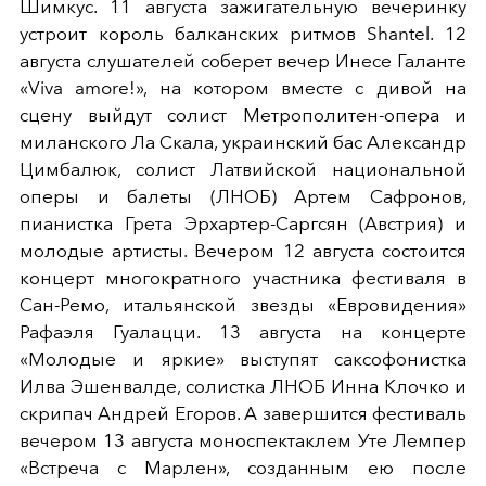
Шимкус. 11 августа зажигательную вечеринку
устроит король балканских ритмов Shantel. 12
августа слушателей соберет вечер Инесе Галанте
«Viva amore!», на котором вместе с дивой на
сцену выйдут солист Метрополитен-опера и
миланского Ла Скала, украинский бас Александр
Цимбалюк, солист Латвийской национальной
оперы и балеты (ЛНОБ) Артем Сафронов,
пианистка Грета Эрхартер-Саргсян (Австрия) и
молодые артисты. Вечером 12 августа состоится
концерт многократного участника фестиваля в
Сан-Ремо, итальянской звезды «Евровидения»
Рафаэля Гуалацци. 13 августа на концерте
«Молодые и яркие» выступят саксофонистка
Илва Эшенвалде, солистка ЛНОБ Инна Клочко и
скрипач Андрей Егоров. А завершится фестиваль
вечером 13 августа моноспектаклем Уте Лемпер
«Встреча с Марлен», созданным ею после