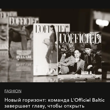
whose work transcends consultancy to become a living
framework where creativity, commerce, and culture
converge with surgical precision.
FASHION
Новый горизонт: команда L'Officiel Baltic
завершает главу, чтобы открыть