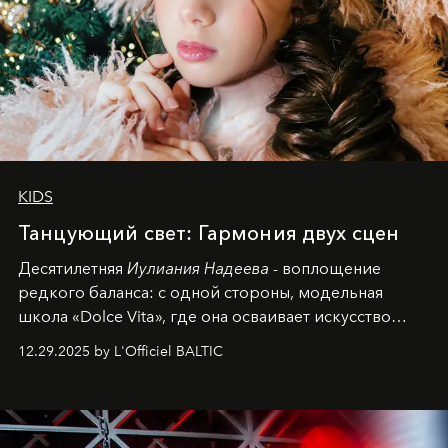
KIDS
Танцующий свет: Гармония двух сцен
Десятилетняя
Иулиания Надеева
- воплощение
редкого баланса: с одной стороны, модельная
школа «Dolce Vita», где она осваивает искусство
позы и образа, с другой - подготовительная
12.29.2025 by L'Officiel BALTIC
балетная студия при хореографическом училище,
куда она приходит с четырехлетним стажем
танцевального пути за плечами.