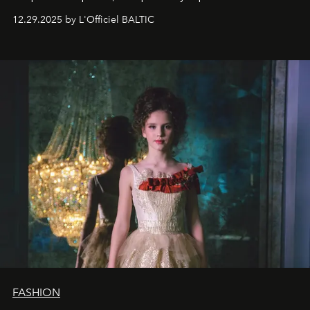
десятилетняя обладательница невероятной
12.29.2025 by L'Officiel BALTIC
харизмы, чье имя уже украшает обложки
престижных международных изданий
FILLINI January
2025
и
LUXIA June 2025
, представляет собой
уникальное явление современной культуры.
FASHION