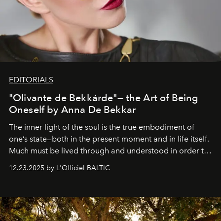
EDITORIALS
"Olivante de Bekkárde"— the Art of Being
Oneself by Anna De Bekkar
The inner light of the soul is the true embodiment of
one’s state—both in the present moment and in life itself.
Much must be lived through and understood in order to
preserve that crystal clarity of awareness, which not
12.23.2025 by L'Officiel BALTIC
everyone sees at once, not everyone understands
immediately, and not everyone is ready to accept right
away. Time is essential, for beneath countless irresistible
masks, something truly beautiful hides modestly, without