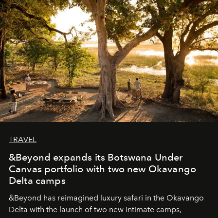
seeking attention. To perceive the real essence, one
needs the art of reinterpretation. We have named this
look "Olivante".
TRAVEL
&Beyond expands its Botswana Under
Canvas portfolio with two new Okavango
Delta camps
&Beyond
has reimagined luxury safari in the Okavango
Delta with the launch of two new intimate camps,