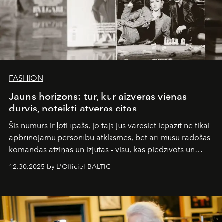
FASHION
Jauns horizons: tur, kur aizveras vienas
durvis, noteikti atveras citas
Šis numurs ir ļoti īpašs, jo tajā jūs varēsiet iepazīt ne tikai
apbrīnojamu personību atklāsmes, bet arī mūsu radošās
komandas atziņas un izjūtas – visu, kas piedzīvots un
pārdzīvots šo gandrīz 20 gadu laikā, veidojot žurnālu.
12.30.2025 by L'Officiel BALTIC
Šajā brīdī mums svarīgi pateikties visiem, kas bija kopā
ar mums. Tās nav atvadas, bet gan cita, jauna ceļa
sākums. Ar vissirsnīgākajiem laba vēlējumiem jūsu
L’Officiel Baltic
komanda.