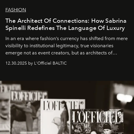
FASHION
The Architect Of Connections: How Sabrina
Spinelli Redefines The Language Of Luxury
In an era where fashion’s currency has shifted from mere
visibility to institutional legitimacy, true visionaries
emerge not as event creators, but as architects of
ecosystems.
Sabrina Spinelli
embodies this evolution—a
12.30.2025 by L'Officiel BALTIC
brand strategist with three decades of mastery in luxury,
whose work transcends consultancy to become a living
framework where creativity, commerce, and culture
converge with surgical precision.