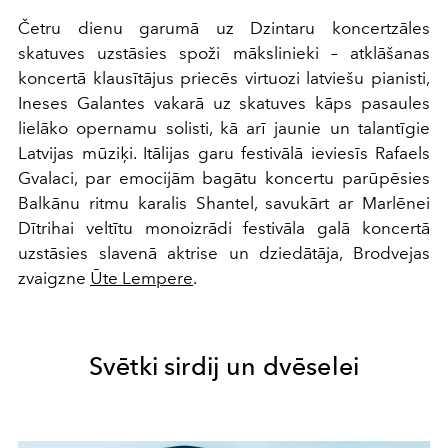
Četru dienu garumā uz Dzintaru koncertzāles
skatuves uzstāsies spoži mākslinieki – atklāšanas
koncertā klausītājus priecēs virtuozi latviešu pianisti,
Ineses Galantes vakarā uz skatuves kāps pasaules
lielāko opernamu solisti, kā arī jaunie un talantīgie
Latvijas mūziķi. Itālijas garu festivālā ieviesīs Rafaels
Gvalaci, par emocijām bagātu koncertu parūpēsies
Balkānu ritmu karalis Shantel, savukārt ar Marlēnei
Dītrihai veltītu monoizrādi festivāla galā koncertā
uzstāsies slavenā aktrise un dziedātāja, Brodvejas
zvaigzne
Ūte Lempere
.
Svētki sirdij un dvēselei