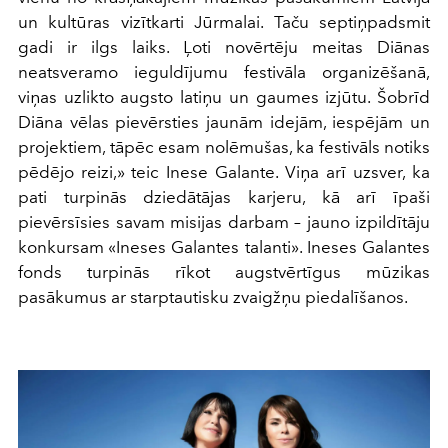
un kultūras vizītkarti Jūrmalai. Taču septiņpadsmit
gadi ir ilgs laiks. Ļoti novērtēju meitas Diānas
neatsveramo ieguldījumu festivāla organizēšanā,
viņas uzlikto augsto latiņu un gaumes izjūtu. Šobrīd
Diāna vēlas pievērsties jaunām idejām, iespējām un
projektiem, tāpēc esam nolēmušas, ka festivāls notiks
pēdējo reizi,» teic Inese Galante. Viņa arī uzsver, ka
pati turpinās dziedātājas karjeru, kā arī īpaši
pievērsīsies savam misijas darbam – jauno izpildītāju
konkursam «Ineses Galantes talanti». Ineses Galantes
fonds turpinās rīkot augstvērtīgus mūzikas
pasākumus ar starptautisku zvaigžņu piedalīšanos.