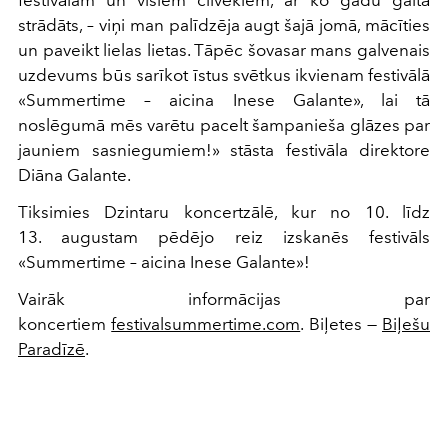
strādāts, – viņi man palīdzēja augt šajā jomā, mācīties
un paveikt lielas lietas. Tāpēc šovasar mans galvenais
uzdevums būs sarīkot īstus svētkus ikvienam festivālā
«Summertime – aicina Inese Galante», lai tā
noslēgumā mēs varētu pacelt šampanieša glāzes par
jauniem sasniegumiem!» stāsta festivāla direktore
Diāna Galante.
Tiksimies Dzintaru koncertzālē, kur no 10. līdz
13. augustam pēdējo reiz izskanēs festivāls
«Summertime – aicina Inese Galante»!
Vairāk informācijas par
koncertiem
festivalsummertime.com
. Biļetes —
Biļešu
Paradīzē
.