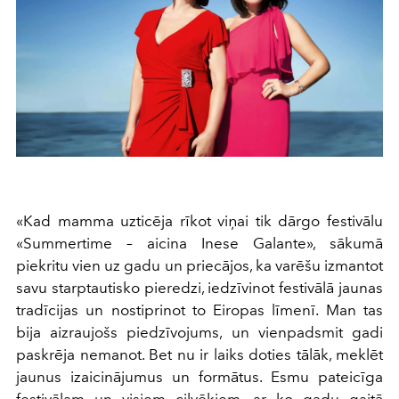
«Kad mamma uzticēja rīkot viņai tik dārgo festivālu
«Summertime – aicina Inese Galante», sākumā
piekritu vien uz gadu un priecājos, ka varēšu izmantot
savu starptautisko pieredzi, iedzīvinot festivālā jaunas
tradīcijas un nostiprinot to Eiropas līmenī. Man tas
bija aizraujošs piedzīvojums, un vienpadsmit gadi
paskrēja nemanot. Bet nu ir laiks doties tālāk, meklēt
jaunus izaicinājumus un formātus. Esmu pateicīga
festivālam un visiem cilvēkiem, ar ko gadu gaitā