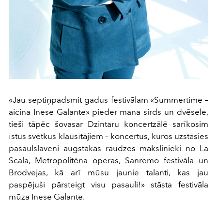
«Jau septiņpadsmit gadus festivālam «Summertime –
aicina Inese Galante» pieder mana sirds un dvēsele,
tieši tāpēc šovasar Dzintaru koncertzālē sarīkosim
īstus svētkus klausītājiem – koncertus, kuros uzstāsies
pasaulslaveni augstākās raudzes mākslinieki no La
Scala, Metropolitēna operas, Sanremo festivāla un
Brodvejas, kā arī mūsu jaunie talanti, kas jau
paspējuši pārsteigt visu pasauli!» stāsta festivāla
mūza Inese Galante.