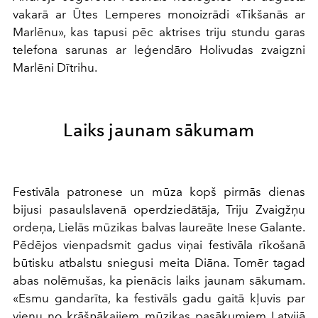
vakarā ar Ūtes Lemperes monoizrādi «Tikšanās ar
Marlēnu», kas tapusi pēc aktrises triju stundu garas
telefona sarunas ar leģendāro Holivudas zvaigzni
Marlēni Dītrihu.
Laiks jaunam sākumam
Festivāla patronese un mūza kopš pirmās dienas
bijusi pasaulslavenā operdziedātāja, Triju Zvaigžņu
ordeņa, Lielās mūzikas balvas laureāte Inese Galante.
Pēdējos vienpadsmit gadus viņai festivāla rīkošanā
būtisku atbalstu sniegusi meita Diāna. Tomēr tagad
abas nolēmušas, ka pienācis laiks jaunam sākumam.
«Esmu gandarīta, ka festivāls gadu gaitā kļuvis par
vienu no krāšņākajiem mūzikas pasākumiem Latvijā