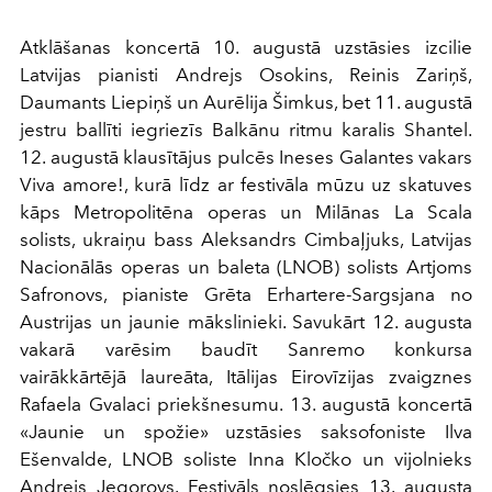
Atklāšanas koncertā 10. augustā uzstāsies izcilie
Latvijas pianisti Andrejs Osokins, Reinis Zariņš,
Daumants Liepiņš un Aurēlija Šimkus, bet 11. augustā
jestru ballīti iegriezīs Balkānu ritmu karalis Shantel.
12. augustā klausītājus pulcēs Ineses Galantes vakars
Viva amore!, kurā līdz ar festivāla mūzu uz skatuves
kāps Metropolitēna operas un Milānas La Scala
solists, ukraiņu bass Aleksandrs Cimbaļjuks, Latvijas
Nacionālās operas un baleta (LNOB) solists Artjoms
Safronovs, pianiste Grēta Erhartere-Sargsjana no
Austrijas un jaunie mākslinieki. Savukārt 12. augusta
vakarā varēsim baudīt Sanremo konkursa
vairākkārtējā laureāta, Itālijas Eirovīzijas zvaigznes
Rafaela Gvalaci priekšnesumu. 13. augustā koncertā
«Jaunie un spožie» uzstāsies saksofoniste Ilva
Ešenvalde, LNOB soliste Inna Kločko un vijolnieks
Andrejs Jegorovs. Festivāls noslēgsies 13. augusta