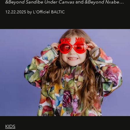
&Beyond Sandibe Under Canvas
and
&Beyond Nxabega
Under Canvas
. Together with the newly refurbished
12.22.2025 by L'Officiel BALTIC
&Beyond Chobe Under Canvas
, they complete a
seamless seven-night circuit through Botswana’s most
iconic wild places, a journey offering a rare combination
of adventure, intimacy, and sustainability.
Botswana
Under Canvas
is not a lodge — it’s the wild, felt, heard,
and breathed — an experience where comfort and
wilderness merge so completely that you become part
of it.
KIDS