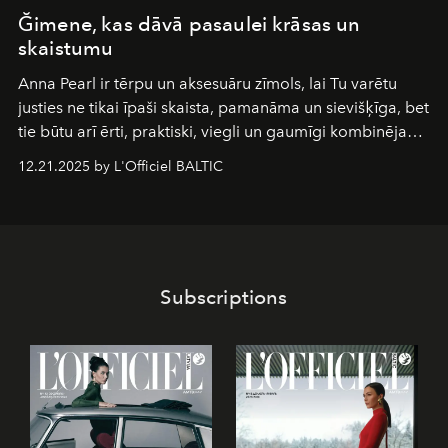
Ğimene, kas dāvā pasaulei krāsas un
skaistumu
Anna Pearl
ir tērpu un aksesuāru zīmols, lai Tu varētu
justies ne tikai īpaši skaista, pamanāma un sievišķīga, bet
tie būtu arī ērti, praktiski, viegli un gaumīgi kombinējami
gan savā starpā, gan varētu pavadīt Tevi jebkuros dzīves
12.21.2025 by L'Officiel BALTIC
piedzīvojumos.
Subscriptions