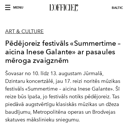
MENU
BALTIC
ART & CULTURE
Pēdējoreiz festivāls «Summertime –
aicina Inese Galante» ar pasaules
mēroga zvaigznēm
Šovasar no 10. līdz 13. augustam Jūrmalā,
Dzintaru koncertzālē, jau 17. reizi noritēs mūzikas
festivāls «Summertime – aicina Inese Galante». Šī
reize būs īpaša, jo festivāls notiks pēdējoreiz. Tas
piedāvā augstvērtīgu klasiskās mūzikas un džeza
baudījumu, Metropolitēna operas un Brodvejas
skatuves mākslinieku sniegumu.