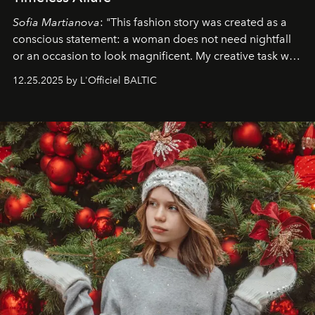
Sofia Martianova
: "This fashion story was created as a
conscious statement: a woman does not need nightfall
or an occasion to look magnificent. My creative task was
to capture
Timeless Allure
in daylight, to show luxury
12.25.2025 by L'Officiel BALTIC
that lives freely, confidently, and without permission. I
wanted her to feel radiant under the sun, where
elegance is not hidden by darkness but revealed
through clarity, movement, and presence."