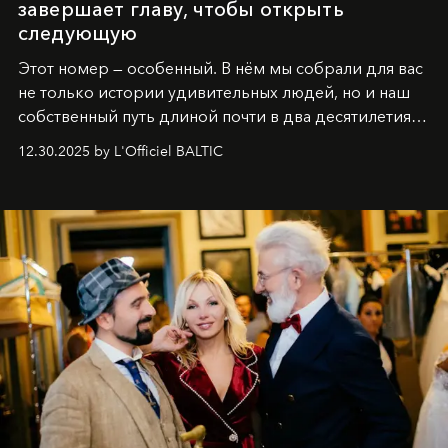
завершает главу, чтобы открыть
следующую
Этот номер — особенный. В нём мы собрали для вас
не только истории удивительных людей, но и наш
собственный путь длиной почти в два десятилетия.
Вместо привычного подведения итогов мы от всей
12.30.2025 by L'Officiel BALTIC
души говорим спасибо каждому, кто был с нами все
эти годы. И ни в коем случае не прощаемся. С
самыми искренними пожеланиями и теплом, ваша
команда
L’Officiel Baltic
.