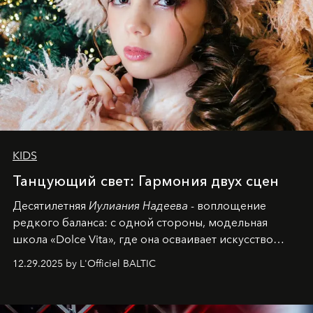
KIDS
Танцующий свет: Гармония двух сцен
Десятилетняя
Иулиания Надеева
- воплощение
редкого баланса: с одной стороны, модельная
школа «Dolce Vita», где она осваивает искусство
позы и образа, с другой - подготовительная
12.29.2025 by L'Officiel BALTIC
балетная студия при хореографическом училище,
куда она приходит с четырехлетним стажем
танцевального пути за плечами.