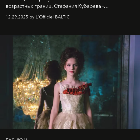
возрастных границ. Стефания Кубарева -
десятилетняя обладательница невероятной
12.29.2025 by L'Officiel BALTIC
харизмы, чье имя уже украшает обложки
престижных международных изданий
FILLINI January
2025
и
LUXIA June 2025
, представляет собой
уникальное явление современной культуры.