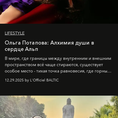
LIFESTYLE
Ольга Потапова: Алхимия души в
сердце Альп
В мире, где границы между внутренним и внешним
пространством всё чаще стираются, существует
особое место - тихая точка равновесия, где горные
вершины Швейцарии встречаются с бездонными
12.29.2025 by L'Officiel BALTIC
глубинами человеческой души. Здесь, на стыке
вечного льда и вечных вопросов, живёт и творит
Ольга Потапова - женщина, чей путь от поиска
истины превратился в искусство превращения
человеческих кризисов в возможности для
возрождения.