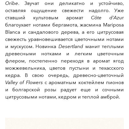
Oribe
. Звучат они деликатно и устойчиво,
оставляя ощущение свежести надолго. Уже
ставший культовым аромат
Côte d’Azu
r
благоухает нотами бергамота, жасмина Mariposa
Blanca и сандалового дерева, а его цитрусовая
свежесть уравновешивается цветочными нотами
и мускусом. Новинка
Desertland
манит теплыми
древесными нотками и легким цветочным
флером, постепенно переходя в аромат ягод
можжевельника, цветов пустыни и техасского
кедра. В свою очередь, древесно-цветочный
Valley of Flowers
с ароматным коктейлем пионов
и болгарской розы радует еще и сочными
цитрусовыми нотами, кедром и теплой амброй.