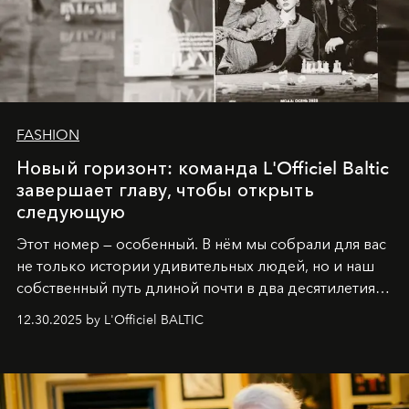
FASHION
Новый горизонт: команда L'Officiel Baltic
завершает главу, чтобы открыть
следующую
Этот номер — особенный. В нём мы собрали для вас
не только истории удивительных людей, но и наш
собственный путь длиной почти в два десятилетия.
Вместо привычного подведения итогов мы от всей
12.30.2025 by L'Officiel BALTIC
души говорим спасибо каждому, кто был с нами все
эти годы. И ни в коем случае не прощаемся. С
самыми искренними пожеланиями и теплом, ваша
команда
L’Officiel Baltic
.