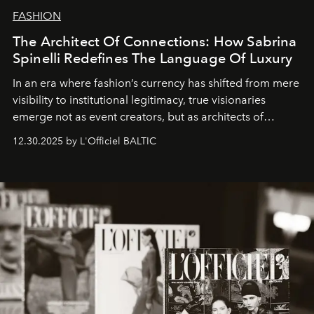
FASHION
The Architect Of Connections: How Sabrina
Spinelli Redefines The Language Of Luxury
In an era where fashion’s currency has shifted from mere
visibility to institutional legitimacy, true visionaries
emerge not as event creators, but as architects of
ecosystems.
Sabrina Spinelli
embodies this evolution—a
12.30.2025 by L'Officiel BALTIC
brand strategist with three decades of mastery in luxury,
whose work transcends consultancy to become a living
framework where creativity, commerce, and culture
converge with surgical precision.