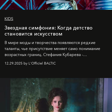
KIDS
Звездная симфония: Когда детство
становится искусством
В мире моды и творчества появляются редкие
таланты, чье присутствие меняет само понимание
возрастных границ. Стефания Кубарева -
десятилетняя обладательница невероятной
12.29.2025 by L'Officiel BALTIC
харизмы, чье имя уже украшает обложки
престижных международных изданий
FILLINI January
2025
и
LUXIA June 2025
, представляет собой
уникальное явление современной культуры.