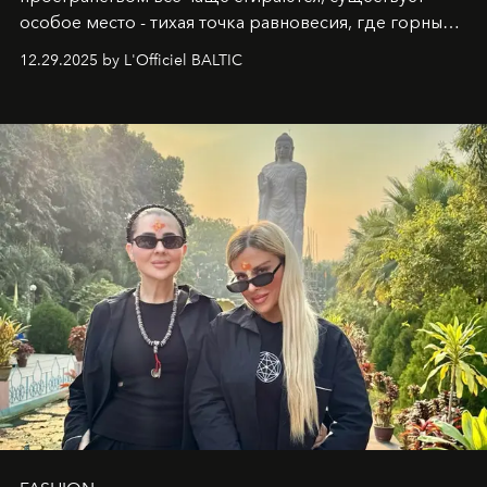
особое место - тихая точка равновесия, где горные
вершины Швейцарии встречаются с бездонными
12.29.2025 by L'Officiel BALTIC
глубинами человеческой души. Здесь, на стыке
вечного льда и вечных вопросов, живёт и творит
Ольга Потапова - женщина, чей путь от поиска
истины превратился в искусство превращения
человеческих кризисов в возможности для
возрождения.