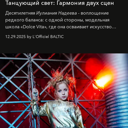
Танцующий свет: Гармония двух сцен
Десятилетняя
Иулиания Надеева
- воплощение
редкого баланса: с одной стороны, модельная
школа «Dolce Vita», где она осваивает искусство
позы и образа, с другой - подготовительная
12.29.2025 by L'Officiel BALTIC
балетная студия при хореографическом училище,
куда она приходит с четырехлетним стажем
танцевального пути за плечами.