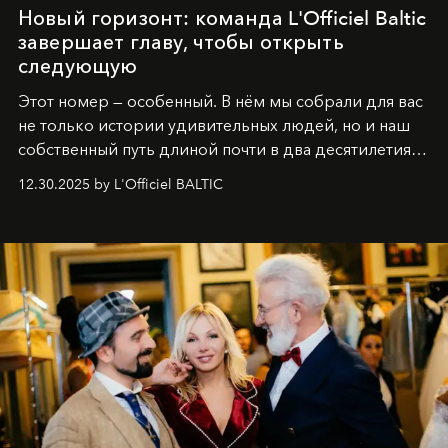
Новый горизонт: команда L'Officiel Baltic
завершает главу, чтобы открыть
следующую
Этот номер — особенный. В нём мы собрали для вас
не только истории удивительных людей, но и наш
собственный путь длиной почти в два десятилетия.
Вместо привычного подведения итогов мы от всей
12.30.2025 by L'Officiel BALTIC
души говорим спасибо каждому, кто был с нами все
эти годы. И ни в коем случае не прощаемся. С
самыми искренними пожеланиями и теплом, ваша
команда
L’Officiel Baltic
.