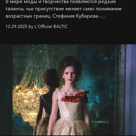
В мире моды и творчества появляются редкие
таланты, чье присутствие меняет само понимание
возрастных границ. Стефания Кубарева -
десятилетняя обладательница невероятной
12.29.2025 by L'Officiel BALTIC
харизмы, чье имя уже украшает обложки
престижных международных изданий
FILLINI January
2025
и
LUXIA June 2025
, представляет собой
уникальное явление современной культуры.