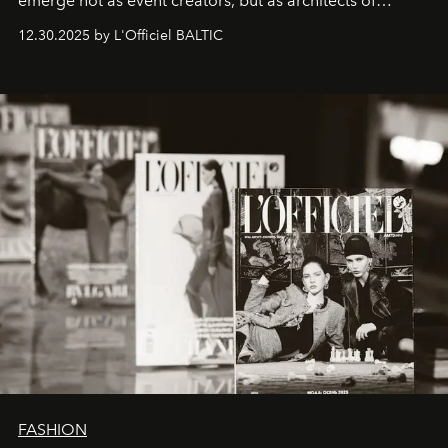
emerge not as event creators, but as architects of
ecosystems.
Sabrina Spinelli
embodies this evolution—a
12.30.2025 by L'Officiel BALTIC
brand strategist with three decades of mastery in luxury,
whose work transcends consultancy to become a living
framework where creativity, commerce, and culture
converge with surgical precision.
FASHION