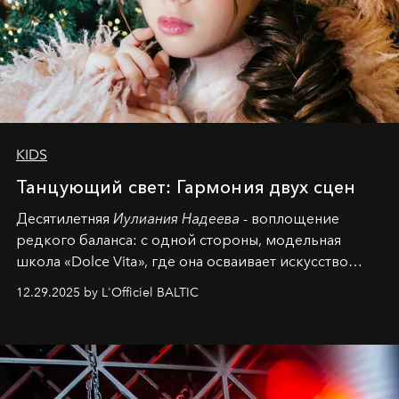
KIDS
Танцующий свет: Гармония двух сцен
Десятилетняя
Иулиания Надеева
- воплощение
редкого баланса: с одной стороны, модельная
школа «Dolce Vita», где она осваивает искусство
позы и образа, с другой - подготовительная
12.29.2025 by L'Officiel BALTIC
балетная студия при хореографическом училище,
куда она приходит с четырехлетним стажем
танцевального пути за плечами.