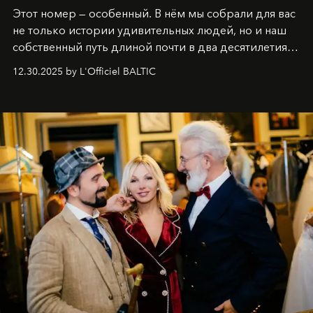
Этот номер — особенный. В нём мы собрали для вас
не только истории удивительных людей, но и наш
собственный путь длиной почти в два десятилетия.
Вместо привычного подведения итогов мы от всей
12.30.2025 by L'Officiel BALTIC
души говорим спасибо каждому, кто был с нами все
эти годы. И ни в коем случае не прощаемся. С
самыми искренними пожеланиями и теплом, ваша
команда
L’Officiel Baltic
.