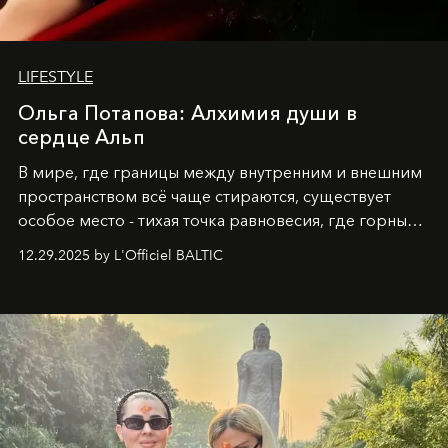
LIFESTYLE
Ольга Потапова: Алхимия души в
сердце Альп
В мире, где границы между внутренним и внешним
пространством всё чаще стираются, существует
особое место - тихая точка равновесия, где горные
вершины Швейцарии встречаются с бездонными
12.29.2025 by L'Officiel BALTIC
глубинами человеческой души. Здесь, на стыке
вечного льда и вечных вопросов, живёт и творит
Ольга Потапова - женщина, чей путь от поиска
истины превратился в искусство превращения
человеческих кризисов в возможности для
возрождения.