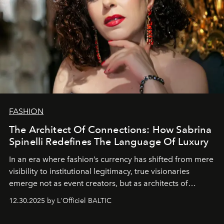
FASHION
The Architect Of Connections: How Sabrina
Spinelli Redefines The Language Of Luxury
In an era where fashion’s currency has shifted from mere
visibility to institutional legitimacy, true visionaries
emerge not as event creators, but as architects of
ecosystems.
Sabrina Spinelli
embodies this evolution—a
12.30.2025 by L'Officiel BALTIC
brand strategist with three decades of mastery in luxury,
whose work transcends consultancy to become a living