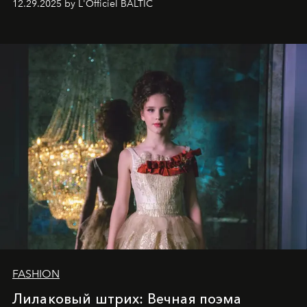
12.29.2025 by L'Officiel BALTIC
харизмы, чье имя уже украшает обложки
престижных международных изданий
FILLINI January
2025
и
LUXIA June 2025
, представляет собой
уникальное явление современной культуры.
FASHION
Лилаковый штрих: Вечная поэма